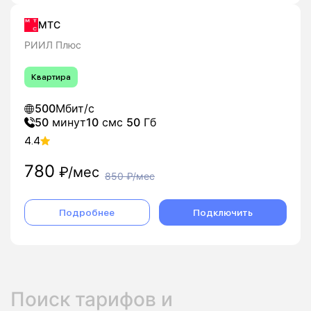
МТС
РИИЛ Плюс
Квартира
500
Мбит/с
50
минут
10
смс
50
Гб
4.4
780
₽/мес
850
₽/мес
Подробнее
Подключить
Поиск тарифов и