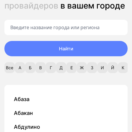
провайдеров
в вашем городе
Найти
Все
А
Б
В
Г
Д
Е
Ж
З
И
Й
К
Абаза
Абакан
Абдулино