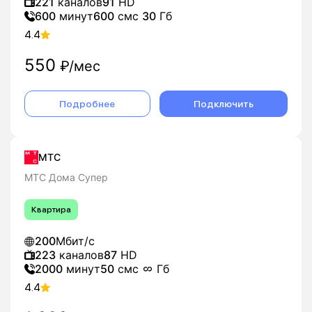
221
каналов
91
HD
600
минут
600
смс
30
Гб
4.4
550
₽/мес
Подробнее
Подключить
МТС
МТС Дома Супер
Квартира
200
Мбит/с
223
каналов
87
HD
2000
минут
50
смс
Гб
4.4