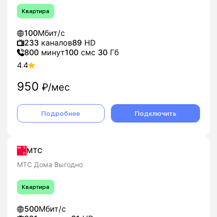
Квартира
100
Мбит/с
233
каналов
89
HD
800
минут
100
смс
30
Гб
4.4
950
₽/мес
Подробнее
Подключить
МТС
МТС Дома Выгодно
Квартира
500
Мбит/с