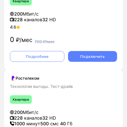
Квартира
200
Мбит/с
228
каналов
32
HD
4.6
0
₽/мес
700
₽/мес
Подробнее
Подключить
Ростелеком
Технологии выгоды. Тест-драйв
Квартира
200
Мбит/с
228
каналов
32
HD
1000
минут
500
смс
40
Гб