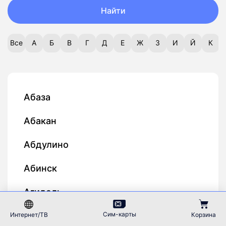
Найти
Все
А
Б
В
Г
Д
Е
Ж
З
И
Й
К
Абаза
Абакан
Абдулино
Абинск
Агидель
Агинское
Сим-карты
Интернет/ТВ
Корзина