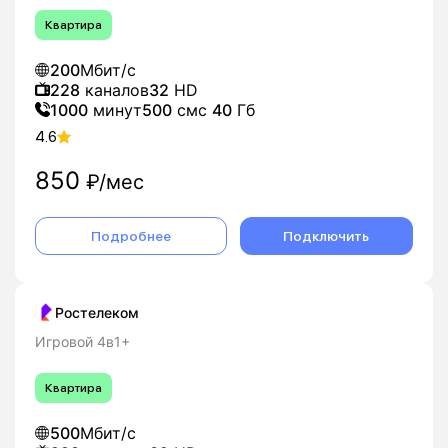
Квартира
200
Мбит/с
228
каналов
32
HD
1000
минут
500
смс
40
Гб
4.6
850
₽/мес
Подробнее
Подключить
Ростелеком
Игровой 4в1+
Квартира
500
Мбит/с