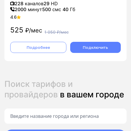
228
каналов
29
HD
2000
минут
500
смс
40
Гб
4.6
525
₽/мес
1 050
₽/мес
Подробнее
Подключить
Поиск тарифов и
провайдеров
в вашем городе