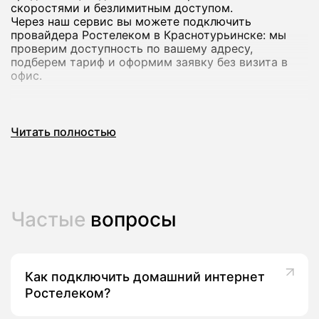
скоростями и безлимитным доступом.
Через наш сервис вы можете подключить
провайдера Ростелеком в Краснотурьинске: мы
проверим доступность по вашему адресу,
подберем тариф и оформим заявку без визита в
офис.
Почему стоит подключить домашний
Читать полностью
интернет Ростелеком
Домашний интернет Ростелеком рассчитан на
стабильную работу и комфортный доступ в сеть
для всей семьи: от серфинга и онлайн-обучения до
игр и просмотра видео в высоком качестве.
Частые
вопросы
В большинстве городов доступны тарифы со
скоростью до сотен мегабит в секунду, а на ряде
адресов - до 800-1000 Мбит/с, что подходит для
нескольких устройств одновременно.
Как подключить домашний интернет
Ключевые преимущества провайдера Ростелеком в
Ростелеком?
Краснотурьинске: