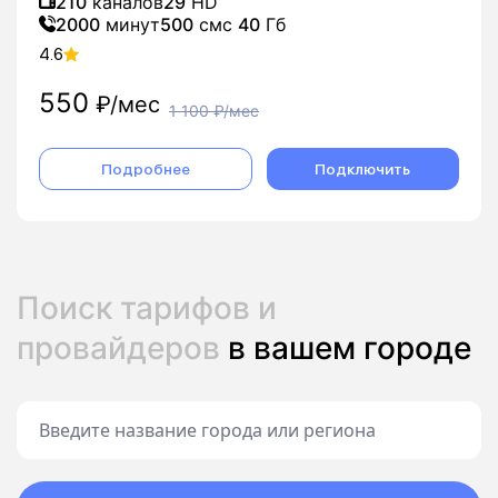
210
каналов
29
HD
2000
минут
500
смс
40
Гб
4.6
550
₽/мес
1 100
₽/мес
Подробнее
Подключить
Поиск тарифов и
провайдеров
в вашем городе