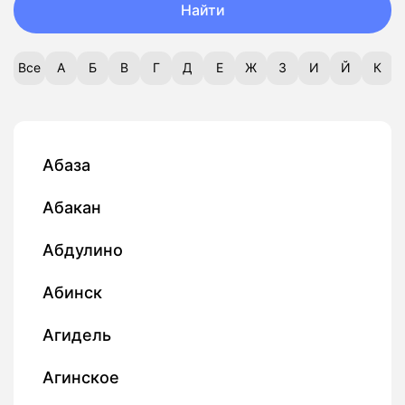
Найти
Все
А
Б
В
Г
Д
Е
Ж
З
И
Й
К
Абаза
Абакан
Абдулино
Абинск
Агидель
Агинское