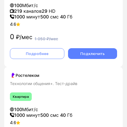
100
Мбит/с
219
каналов
29
HD
1000
минут
500
смс
40
Гб
4.6
0
₽/мес
1 050
₽/мес
Подробнее
Подключить
Ростелеком
Технологии общения+. Тест-драйв
Квартира
100
Мбит/с
1000
минут
500
смс
40
Гб
4.6