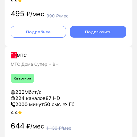
4.4
495
₽/мес
990
₽/мес
Подробнее
Подключить
МТС
МТС Дома Супер + ВН
Квартира
200
Мбит/с
224
каналов
87
HD
2000
минут
50
смс
Гб
4.4
644
₽/мес
1 139
₽/мес