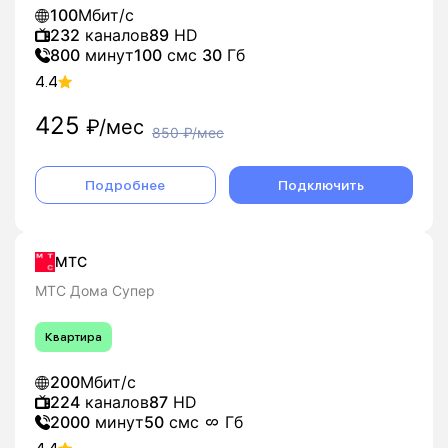
100
Мбит/с
232
каналов
89
HD
800
минут
100
смс
30
Гб
4.4
425
₽/мес
850
₽/мес
Подробнее
Подключить
МТС
МТС Дома Супер
Квартира
200
Мбит/с
224
каналов
87
HD
2000
минут
50
смс
Гб