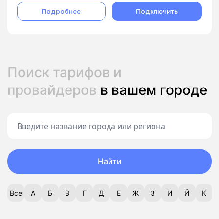
Подробнее
Подключить
Поиск тарифов и
провайдеров
в вашем городе
Найти
Все
А
Б
В
Г
Д
Е
Ж
З
И
Й
К