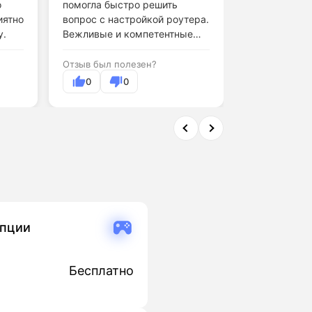
о
помогла быстро решить
прошло быст
иятно
вопрос с настройкой роутера.
Мастер приш
у.
Вежливые и компетентные
объяснил все
операторы.
Отзыв был полезен?
Отзыв был по
0
0
0
опции
Бесплатно