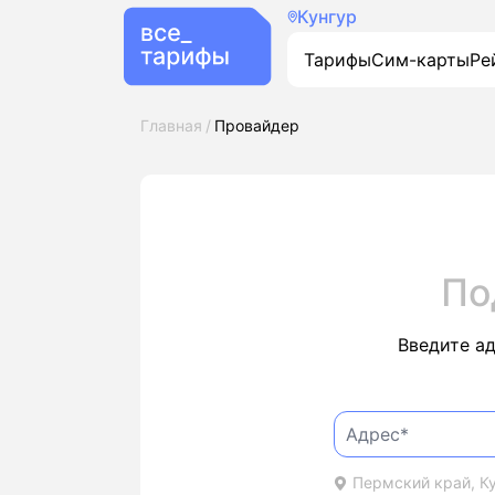
Кунгур
Тарифы
Сим-карты
Ре
Главная
Провайдер
По
Введите а
Пермский край, Ку