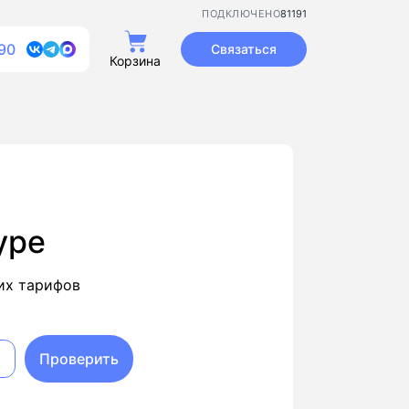
81191
ПОДКЛЮЧЕНО
90
Связаться
Корзина
уре
их тарифов
Проверить