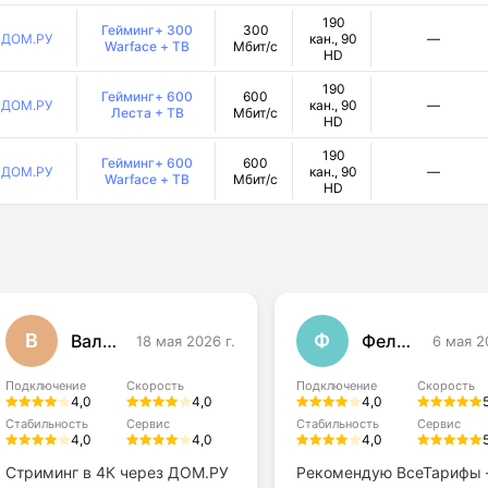
190
Гейминг+ 300
300
ДОМ.РУ
кан., 90
—
Warface + ТВ
Мбит/с
HD
190
Гейминг+ 600
600
ДОМ.РУ
кан., 90
—
Леста + ТВ
Мбит/с
HD
190
Гейминг+ 600
600
ДОМ.РУ
кан., 90
—
Warface + ТВ
Мбит/с
HD
В
Ф
Валерия Панова
Феликс
18 мая 2026 г.
6 мая 2
Подключение
Скорость
Подключение
Скорость
4,0
4,0
4,0
Стабильность
Сервис
Стабильность
Сервис
4,0
4,0
4,0
Стриминг в 4К через ДОМ.РУ
Рекомендую ВсеТарифы