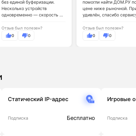
без единой буферизации.
помогли найти ДОМ.РУ п
Несколько устройств
цене ниже рыночной. Пр
одновременно — скорость не
удивлён, спасибо сервис
проседает.
Отзыв был полезен?
Отзыв был полезен?
0
0
0
0
и
Статический IP-адрес
Игровые 
Бесплатно
Подписка
Подписка