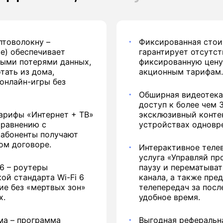
птоволокну
–
Фиксированная стои
me) обеспечивает
гарантирует отсутс
ными потерями данных,
фиксированную цену
тать из дома,
акционным тарифам.
 онлайн-игры без
Обширная видеотека
доступ к более чем 
тарифы «Интернет + ТВ»
эксклюзивный конте
сравнению с
устройствах одновре
 абоненты получают
ом договоре.
Интерактивное теле
услуга «Управляй пр
6 – роутеры
паузу и перематыва
ой стандарта Wi-Fi 6
канала, а также пре
ие без «мертвых зон»
телепередач за посл
х.
удобное время.
ма – программа
Выгодная реферальн