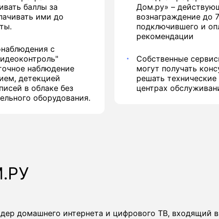
ивать баллы за
Дом.ру» – действую
лачивать ими до
вознаграждение до 7
ты.
подключившего и оп
рекомендации
онаблюдения с
Видеоконтроль"
Собственные сервис
уточное наблюдение
могут получать конс
ием, детекцией
решать технические
писей в облаке без
центрах обслуживан
ельного оборудования.
.РУ
йдер домашнего интернета и цифрового ТВ, входящий 