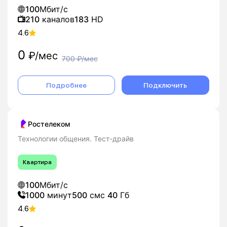
100
Мбит/с
210
каналов
183
HD
4.6
0
₽/мес
700
₽/мес
Подробнее
Подключить
Ростелеком
Технологии общения. Тест-драйв
Квартира
100
Мбит/с
1000
минут
500
смс
40
Гб
4.6