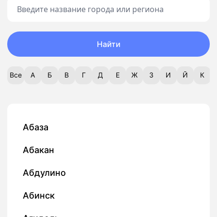
Найти
Все
А
Б
В
Г
Д
Е
Ж
З
И
Й
К
Абаза
Абакан
Абдулино
Абинск