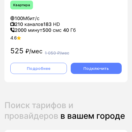
Квартира
100
Мбит/с
210
каналов
183
HD
2000
минут
500
смс
40
Гб
4.6
525
₽/мес
1 050
₽/мес
Подробнее
Подключить
Поиск тарифов и
провайдеров
в вашем городе