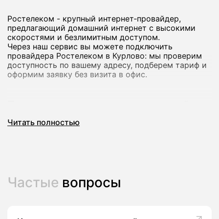
Ростелеком - крупный интернет‑провайдер,
предлагающий домашний интернет с высокими
скоростями и безлимитным доступом.
Через наш сервис вы можете подключить
провайдера Ростелеком в Курлово: мы проверим
доступность по вашему адресу, подберем тариф и
оформим заявку без визита в офис.
Почему стоит подключить домашний
интернет Ростелеком
Читать полностью
Домашний интернет Ростелеком рассчитан на
стабильную работу и комфортный доступ в сеть
для всей семьи: от серфинга и онлайн-обучения до
игр и просмотра видео в высоком качестве.
В большинстве городов доступны тарифы со
Частые
вопросы
скоростью до сотен мегабит в секунду, а на ряде
адресов - до 800-1000 Мбит/с, что подходит для
нескольких устройств одновременно.