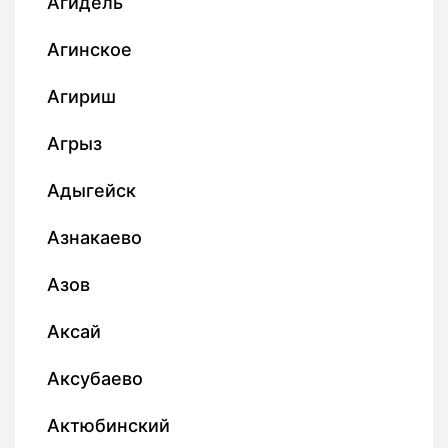
Агидель
Агинское
Агириш
Агрыз
Адыгейск
Азнакаево
Азов
Аксай
Аксубаево
Актюбинский