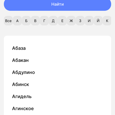
Найти
Все
А
Б
В
Г
Д
Е
Ж
З
И
Й
К
Абаза
Абакан
Абдулино
Абинск
Агидель
Агинское