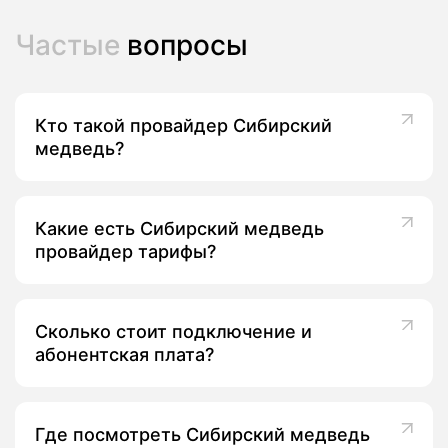
тарифы и подключить Сибирский медведь в
Ленинске-Кузнецком: проверяем техническую
возможность по вашему адресу, сравниваем
Частые
вопросы
условия и передаем заявку в компанию без
необходимости посещать офис. Это удобно, если
вы живете в частном секторе или многоэтажном
доме, где выбор операторов ограничен.
Кто такой провайдер Сибирский
медведь?
Подключение домашнего интернета
Сибирский медведь в Ленинске-
Кузнецком
Какие есть Сибирский медведь
провайдер тарифы?
Процесс подключения домашнего интернета
Сибирский медведь в Ленинске-Кузнецком обычно
включает несколько шагов:
Сколько стоит подключение и
Проверка адреса. Вы оставляете заявку на
абонентская плата?
нашем сайте, и мы уточняем, доступен ли
интернет провайдер Сибирский медведь по
вашему адресу и какие скорости можно
подключить.
Где посмотреть Сибирский медведь