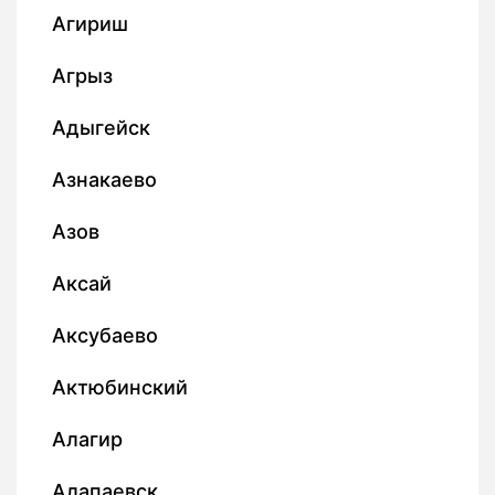
Агириш
Агрыз
Адыгейск
Азнакаево
Азов
Аксай
Аксубаево
Актюбинский
Алагир
Алапаевск