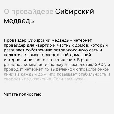
О провайдере
Сибирский
медведь
Провайдер Сибирский медведь - интернет
провайдер для квартир и частных домов, который
развивает собственную оптоволоконную сеть и
подключает высокоскоростной домашний
интернет и цифровое телевидение. В ряде
регионов компания использует технологию GPON и
проводит интернет по выделенной оптоволоконной
линии в каждый дом, что повышает стабильность и
скорость подключения. Если вам нужен
безлимитный домашний интернет Сибирский
медведь с возможностью добавить ТВ и
дополнительные опции, вы можете оформить
Читать полностью
заявку через наш сервис.
Через наш агрегатор мы помогаем подобрать