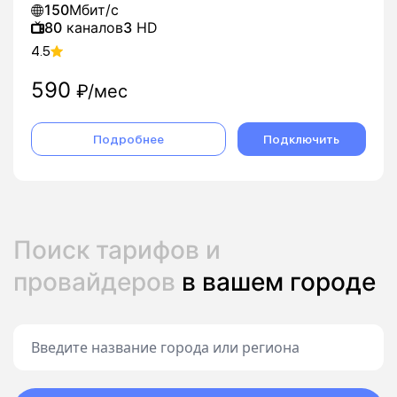
150
Мбит/с
80
каналов
3
HD
4.5
590
₽/мес
Подробнее
Подключить
Поиск тарифов и
провайдеров
в вашем городе