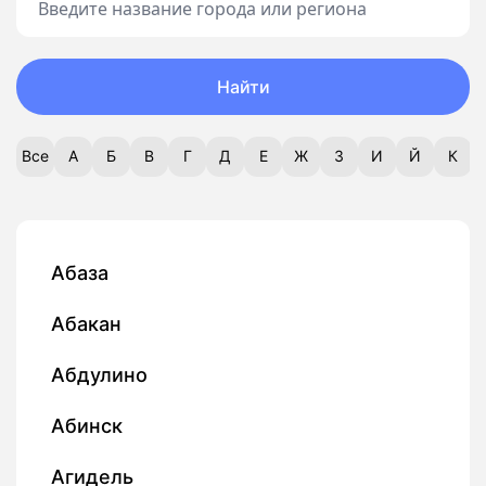
Найти
Все
А
Б
В
Г
Д
Е
Ж
З
И
Й
К
Абаза
Абакан
Абдулино
Абинск
Агидель