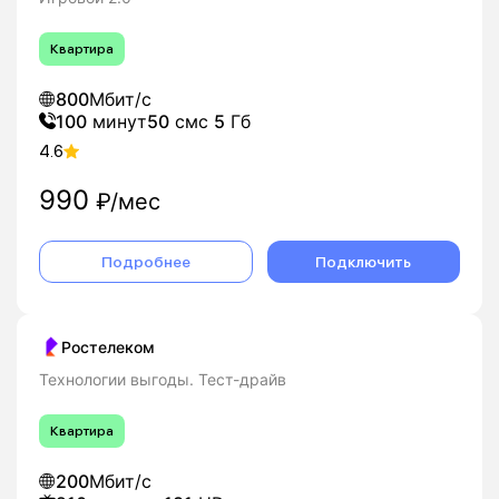
Оставьте заявку на подключение домашнего
интернета Ростелеком в Великом Устюге - мы
Квартира
подберем оптимальный тариф и организуем
подключение «под ключ».
800
Мбит/с
100
минут
50
смс
5
Гб
4.6
990
₽/мес
Подробнее
Подключить
Ростелеком
Технологии выгоды. Тест-драйв
Квартира
200
Мбит/с