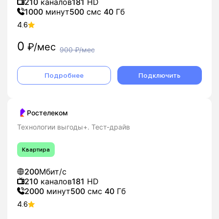
210
каналов
181
HD
1000
минут
500
смс
40
Гб
4.6
0
₽/мес
900
₽/мес
Подробнее
Подключить
Ростелеком
Технологии выгоды+. Тест-драйв
Квартира
200
Мбит/с
210
каналов
181
HD
2000
минут
500
смс
40
Гб
4.6