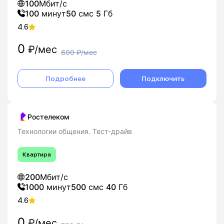
100
Мбит/с
100
минут
50
смс
5
Гб
4.6
0
₽/мес
600
₽/мес
Подробнее
Подключить
Ростелеком
Технологии общения. Тест-драйв
Квартира
200
Мбит/с
1000
минут
500
смс
40
Гб
4.6
0
₽/мес