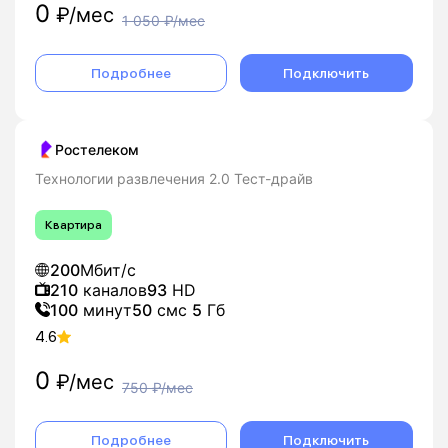
0
₽/мес
1 050
₽/мес
Подробнее
Подключить
Ростелеком
Технологии развлечения 2.0 Тест-драйв
Квартира
200
Мбит/с
210
каналов
93
HD
100
минут
50
смс
5
Гб
4.6
0
₽/мес
750
₽/мес
Подробнее
Подключить