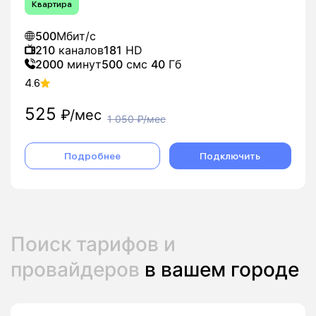
Квартира
500
Мбит/с
210
каналов
181
HD
2000
минут
500
смс
40
Гб
4.6
525
₽/мес
1 050
₽/мес
Подробнее
Подключить
Поиск тарифов и
провайдеров
в вашем городе