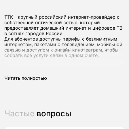
ТТК - крупный российский интернет‑провайдер с
собственной оптической сетью, который
предоставляет домашний интернет и цифровое ТВ
в сотнях городов России.
Для абонентов доступны тарифы с безлимитным
интернетом, пакетами с телевидением, мобильной
связью и доступом к онлайн‑кинотеатрам, чтобы
собрать все услуги связи в одном счете.
Через наш сервис вы можете подключить
домашний интернет ТТК в Вихоревке: мы проверим
Читать полностью
возможность подключения по адресу, предложим
актуальные тарифы и оформим заявку без визита в
офис.
Это удобно, если вам нужен стабильный домашний
интернет с понятными условиями и поддержкой
крупного провайдера.
Частые
вопросы
Почему стоит подключить домашний