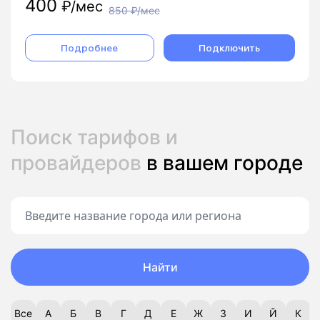
400
₽/мес
850
₽/мес
Подробнее
Подключить
Поиск тарифов и
провайдеров
в вашем городе
Найти
Все
А
Б
В
Г
Д
Е
Ж
З
И
Й
К