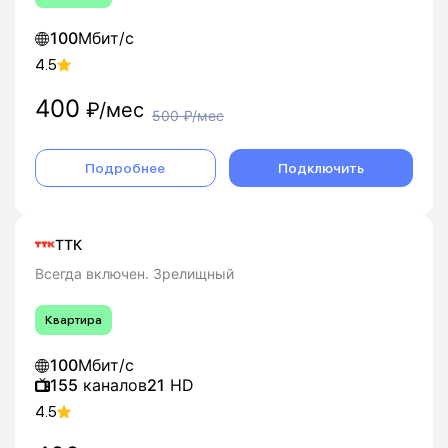
100
Мбит/с
4.5
400
₽/мес
500
₽/мес
Подробнее
Подключить
ТТК
Всегда включен. Зрелищный
Квартира
100
Мбит/с
155
каналов
21
HD
4.5