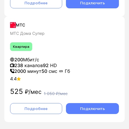
Подробнее
Подключить
МТС
МТС Дома Супер
Квартира
200
Мбит/с
238
каналов
92
HD
2000
минут
50
смс
Гб
4.4
525
₽/мес
1 050
₽/мес
Подробнее
Подключить