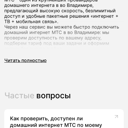
домашнего интернета в во Владимире,
предлагающий высокую скорость, безлимитный
доступ и удобные пакетные решения «интернет +
ТВ + мобильная связь».
Через наш сервис вы можете быстро подключить
домашний интернет МТС в во Владимире: мы
проверим доступность по вашему адресу,
подберем тариф под ваши задачи и оформим
заявку без визита в офис.
Читать полностью
Почему стоит подключить домашний
интернет МТС
Домашний интернет МТС рассчитан как на
повседневный серфинг и учебу, так и на
Частые
вопросы
требовательные задачи - удаленную работу,
онлайн‑игры и просмотр фильмов в высоком
качестве.
В большинстве городов доступны тарифы с
безлимитным интернетом и скоростью до сотен
Как проверить, доступен ли
мегабит в секунду, а на ряде адресов - до 1000
домашний интернет МТС по моему