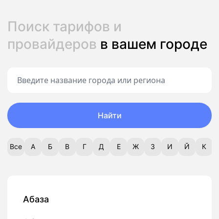
Поиск тарифов и
провайдеров
в вашем городе
Найти
Все
А
Б
В
Г
Д
Е
Ж
З
И
Й
К
Абаза