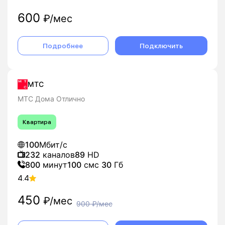
600
₽/мес
Подробнее
Подключить
МТС
МТС Дома Отлично
Квартира
100
Мбит/с
232
каналов
89
HD
800
минут
100
смс
30
Гб
4.4
450
₽/мес
900
₽/мес