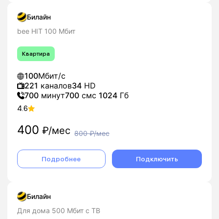
Билайн
bee HIT 100 Мбит
Квартира
100
Мбит/с
221
каналов
34
HD
700
минут
700
смс
1024
Гб
4.6
400
₽/мес
800
₽/мес
Подробнее
Подключить
Билайн
Для дома 500 Мбит с ТВ