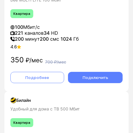
Квартира
100
Мбит/с
221
каналов
34
HD
200
минут
200
смс
1024
Гб
4.6
350
₽/мес
700
₽/мес
Подробнее
Подключить
Билайн
Удобный для дома с ТВ 500 Мбит
Квартира