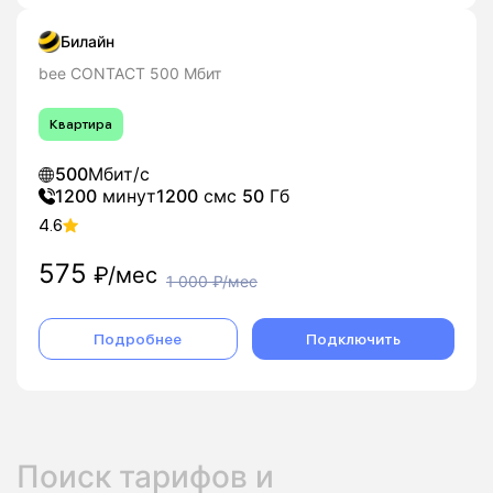
Билайн
bee CONTACT 500 Мбит
Квартира
500
Мбит/с
1200
минут
1200
смс
50
Гб
4.6
575
₽/мес
1 000
₽/мес
Подробнее
Подключить
Поиск тарифов и