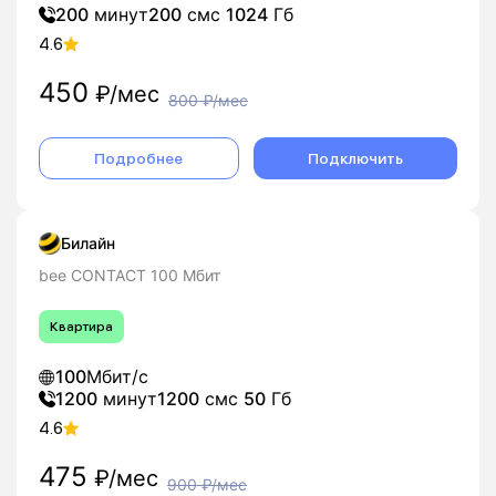
200
минут
200
смс
1024
Гб
4.6
450
₽/мес
800
₽/мес
Подробнее
Подключить
Билайн
bee CONTACT 100 Мбит
Квартира
100
Мбит/с
1200
минут
1200
смс
50
Гб
4.6
475
₽/мес
900
₽/мес