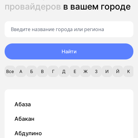
провайдеров
в вашем городе
Найти
Все
А
Б
В
Г
Д
Е
Ж
З
И
Й
К
Абаза
Абакан
Абдулино