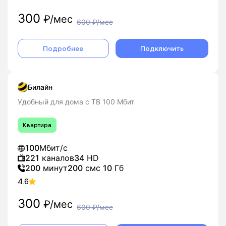
300
₽/мес
600
₽/мес
Подробнее
Подключить
Билайн
Удобный для дома с ТВ 100 Мбит
Квартира
100
Мбит/с
221
каналов
34
HD
200
минут
200
смс
10
Гб
4.6
300
₽/мес
600
₽/мес