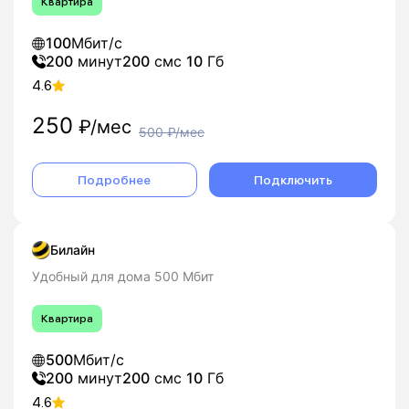
Квартира
100
Мбит/с
200
минут
200
смс
10
Гб
4.6
250
₽/мес
500
₽/мес
Подробнее
Подключить
Билайн
Удобный для дома 500 Мбит
Квартира
500
Мбит/с
200
минут
200
смс
10
Гб
4.6