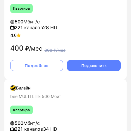
Квартира
500
Мбит/с
221
каналов
28
HD
4.6
400
₽/мес
800
₽/мес
Подробнее
Подключить
Билайн
bee MULTI LITE 500 Мбит
Квартира
500
Мбит/с
221
каналов
34
HD