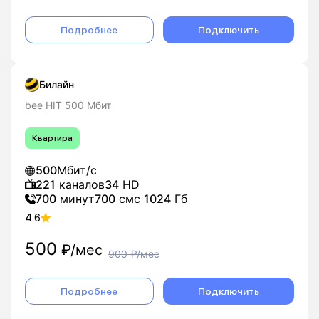
Подробнее
Подключить
Билайн
bee HIT 500 Мбит
Квартира
500
Мбит/с
221
каналов
34
HD
700
минут
700
смс
1024
Гб
4.6
500
₽/мес
900
₽/мес
Подробнее
Подключить