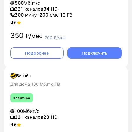
500
Мбит/с
221
каналов
34
HD
200
минут
200
смс
10
Гб
4.6
350
₽/мес
700
₽/мес
Подробнее
Подключить
Билайн
Для дома 100 Мбит с ТВ
Квартира
100
Мбит/с
221
каналов
28
HD
4.6