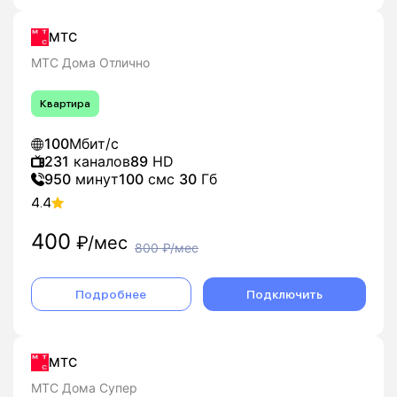
МТС
МТС Дома Отлично
Квартира
100
Мбит/с
231
каналов
89
HD
950
минут
100
смс
30
Гб
4.4
400
₽/мес
800
₽/мес
Подробнее
Подключить
МТС
МТС Дома Супер