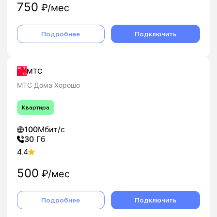
750
оптимальное решение и согласует удобное время
₽/мес
визита мастера.
Подробнее
Подключить
МТС
МТС Дома Хорошо
Квартира
100
Мбит/с
30
Гб
4.4
500
₽/мес
Подробнее
Подключить