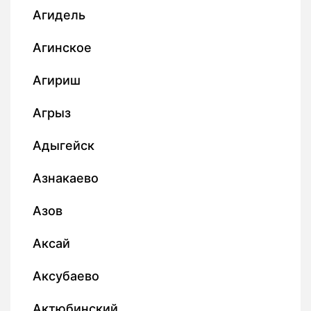
Агидель
Агинское
Агириш
Агрыз
Адыгейск
Азнакаево
Азов
Аксай
Аксубаево
Актюбинский