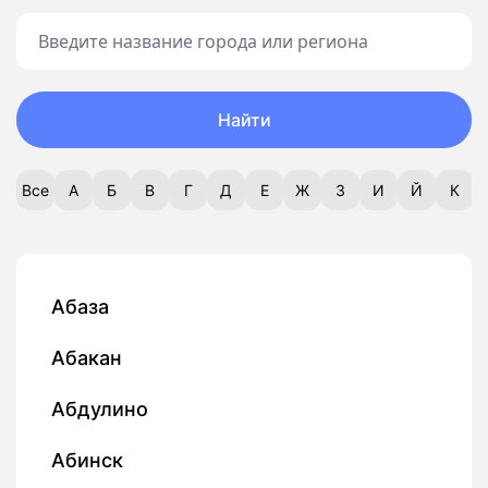
Найти
Все
А
Б
В
Г
Д
Е
Ж
З
И
Й
К
Абаза
Абакан
Абдулино
Абинск