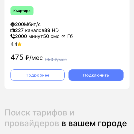
Квартира
200
Мбит/с
227
каналов
89
HD
2000
минут
50
смс
Гб
4.4
475
₽/мес
950
₽/мес
Подробнее
Подключить
Поиск тарифов и
провайдеров
в вашем городе