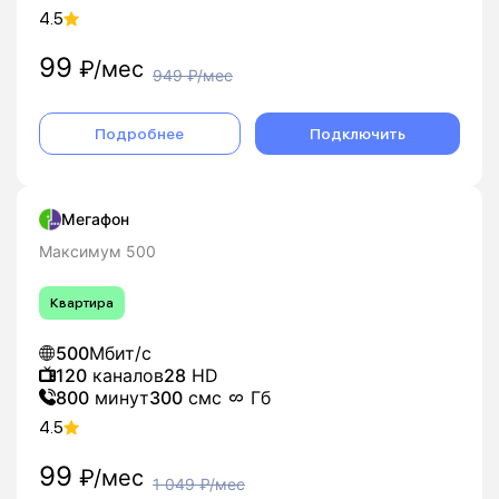
4.5
99
₽/мес
949
₽/мес
Подробнее
Подключить
Мегафон
Максимум 500
Квартира
500
Мбит/с
120
каналов
28
HD
800
минут
300
смс
Гб
4.5
99
₽/мес
1 049
₽/мес