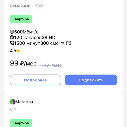
Семейный + 500
Квартира
500
Мбит/с
120
каналов
28
HD
1500
минут
300
смс
Гб
4.5
99
₽/мес
1 149
₽/мес
Подробнее
Подключить
Мегафон
VIP
Квартира