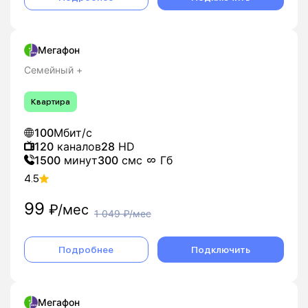
Мегафон
Семейный +
Квартира
100
Мбит/с
120
каналов
28
HD
1500
минут
300
смс
Гб
4.5
99
₽/мес
1 049
₽/мес
Подробнее
Подключить
Мегафон