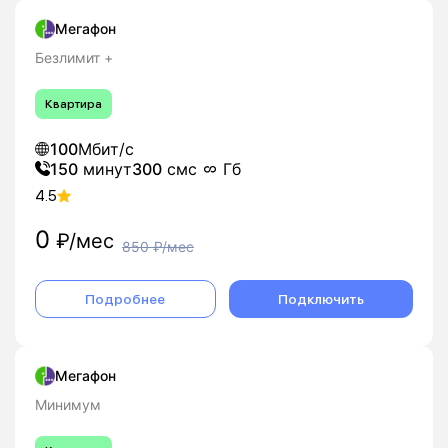
Мегафон
Безлимит +
Квартира
100
Мбит/с
150
минут
300
смс
Гб
4.5
0
₽/мес
850
₽/мес
Подробнее
Подключить
Мегафон
Минимум