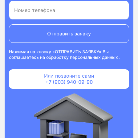
Отправить заявку
Нажимая на кнопку «ОТПРАВИТЬ ЗАЯВКУ» Вы
соглашаетесь на
обработку персональных данных
.
Или позвоните сами
+7 (903) 940-09-90