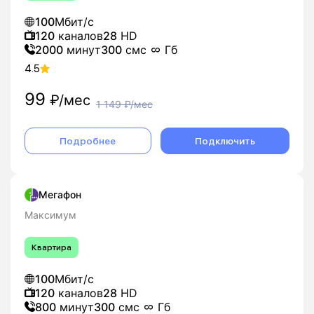
100
Мбит/с
120
каналов
28
HD
2000
минут
300
смс
Гб
4.5
99
₽/мес
1 149
₽/мес
Подробнее
Подключить
Мегафон
Максимум
Квартира
100
Мбит/с
120
каналов
28
HD
800
минут
300
смс
Гб