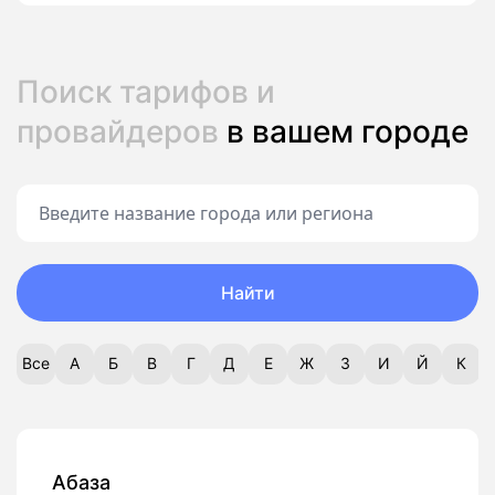
Поиск тарифов и
провайдеров
в вашем городе
Найти
Все
А
Б
В
Г
Д
Е
Ж
З
И
Й
К
Абаза