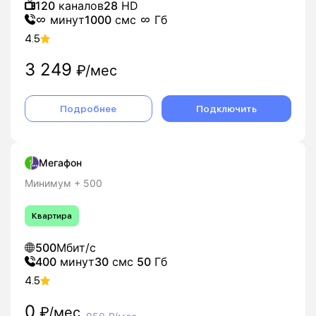
120
каналов
28
HD
минут
1000
смс
Гб
4.5
3 249
₽/мес
Подробнее
Подключить
Мегафон
Минимум + 500
Квартира
500
Мбит/с
400
минут
30
смс
50
Гб
4.5
0
₽/мес