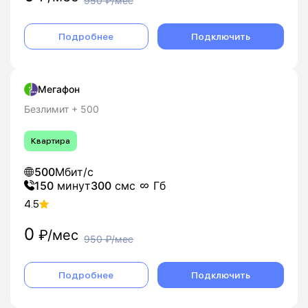
950
₽/мес
Подробнее
Подключить
Мегафон
Безлимит + 500
Квартира
500
Мбит/с
150
минут
300
смс
Гб
4.5
0
₽/мес
950
₽/мес
Подробнее
Подключить