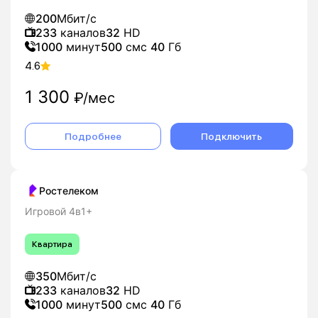
200
Мбит/с
233
каналов
32
HD
1000
минут
500
смс
40
Гб
4.6
1 300
₽/мес
Подробнее
Подключить
Ростелеком
Игровой 4в1+
Квартира
350
Мбит/с
233
каналов
32
HD
1000
минут
500
смс
40
Гб