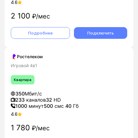
4.6
2 100
₽/мес
Подробнее
Подключить
Ростелеком
Игровой 4в1
Квартира
350
Мбит/с
233
каналов
32
HD
1000
минут
500
смс
40
Гб
4.6
1 780
₽/мес