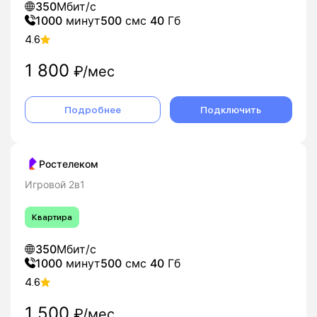
350
Мбит/с
1000
минут
500
смс
40
Гб
4.6
1 800
₽/мес
Подробнее
Подключить
Ростелеком
Игровой 2в1
Квартира
350
Мбит/с
1000
минут
500
смс
40
Гб
4.6
1 500
₽/мес