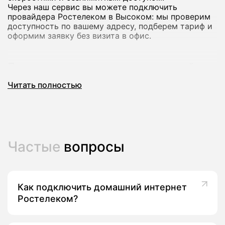
Через наш сервис вы можете подключить
провайдера Ростелеком в Высоком: мы проверим
доступность по вашему адресу, подберем тариф и
оформим заявку без визита в офис.
Почему стоит подключить домашний
интернет Ростелеком
Читать полностью
Домашний интернет Ростелеком рассчитан на
стабильную работу и комфортный доступ в сеть
для всей семьи: от серфинга и онлайн-обучения до
игр и просмотра видео в высоком качестве.
В большинстве городов доступны тарифы со
Частые
вопросы
скоростью до сотен мегабит в секунду, а на ряде
адресов - до 800-1000 Мбит/с, что подходит для
нескольких устройств одновременно.
Как подключить домашний интернет
Ключевые преимущества провайдера Ростелеком в
Высоком:
Ростелеком?
высокоскоростной безлимитный интернет;