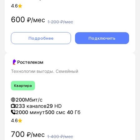
4.6
600
₽/мес
1 200
₽/мес
Подробнее
Подключить
Ростелеком
Технологии выгоды. Семейный
Квартира
200
Мбит/с
233
каналов
29
HD
2000
минут
500
смс
40
Гб
4.6
700
₽/мес
1 400
₽/мес