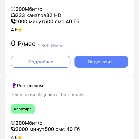
200
Мбит/с
233
каналов
32
HD
1000
минут
500
смс
40
Гб
4.6
0
₽/мес
1 300
₽/мес
Подробнее
Подключить
Ростелеком
Технологии общения+. Тест-драйв
Квартира
200
Мбит/с
2000
минут
500
смс
40
Гб
4.6