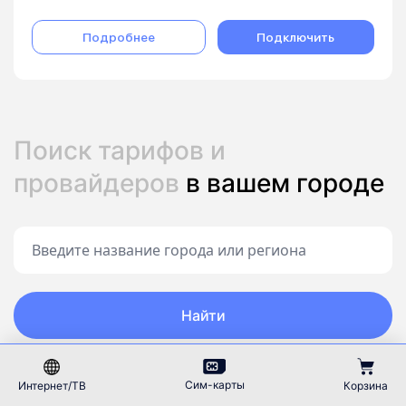
Подробнее
Подключить
Поиск тарифов и
провайдеров
в вашем городе
Найти
Все
А
Б
В
Г
Д
Е
Ж
З
И
Й
К
Сим-карты
Интернет/ТВ
Корзина