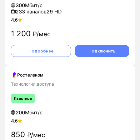
300
Мбит/с
233
каналов
29
HD
4.6
1 200
₽/мес
Подробнее
Подключить
Ростелеком
Технологии доступа
Квартира
200
Мбит/с
4.6
850
₽/мес