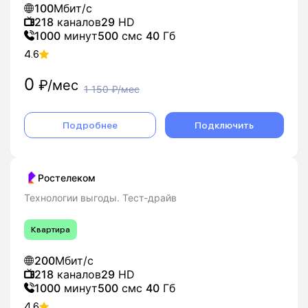
100
Мбит/с
218
каналов
29
HD
1000
минут
500
смс
40
Гб
4.6
0
₽/мес
1 150
₽/мес
Подробнее
Подключить
Ростелеком
Технологии выгоды. Тест-драйв
Квартира
200
Мбит/с
218
каналов
29
HD
1000
минут
500
смс
40
Гб
4.6