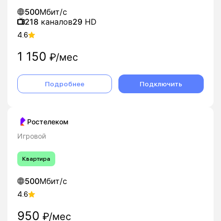
500
Мбит/с
218
каналов
29
HD
4.6
1 150
₽/мес
Подробнее
Подключить
Ростелеком
Игровой
Квартира
500
Мбит/с
4.6
950
₽/мес