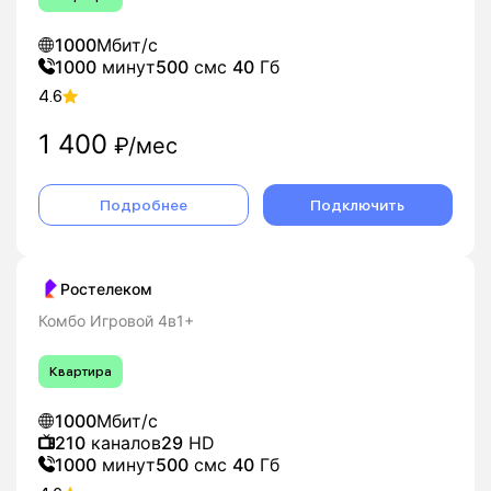
1000
Мбит/с
1000
минут
500
смс
40
Гб
4.6
1 400
₽/мес
Подробнее
Подключить
Ростелеком
Комбо Игровой 4в1+
Квартира
1000
Мбит/с
210
каналов
29
HD
1000
минут
500
смс
40
Гб