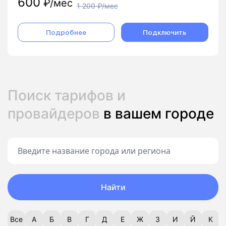
600
₽/мес
1 200
₽/мес
Подробнее
Подключить
Поиск тарифов и
провайдеров
в вашем городе
Найти
Все
А
Б
В
Г
Д
Е
Ж
З
И
Й
К