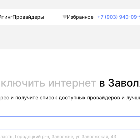
йтинг
Провайдеры
Избранное
+7 (903) 940-09-
ключить интернет
в Заво
дрес и получите список доступных провайдеров и лучш
асть, Городецкий р-н, Заволжье, ул Заволжская, 43