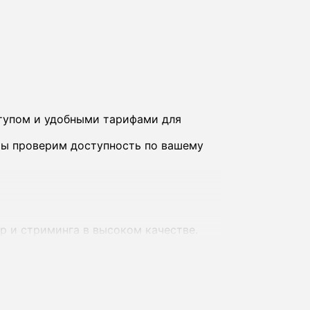
тупом и удобными тарифами для
 мы проверим доступность по вашему
р и стриминга в высоком качестве.
х - до 1000 Мбит/с, что обеспечивает