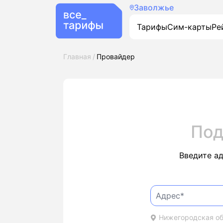
Заволжье
Тарифы
Сим-карты
Ре
Главная
Провайдер
Под
Введите а
Нижегородская обл