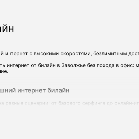
айн
й интернет с высокими скоростями, безлимитным дос
ь интернет от билайн в Заволжье без похода в офис:
ие.
шний интернет билайн
а разные сценарии: от базового серфинга до онлайн‑иг
оростью до 100-600 Мбит/с и выше, а в отдельных дома
ескольких устройствах одновременно.
лайн в Заволжье: