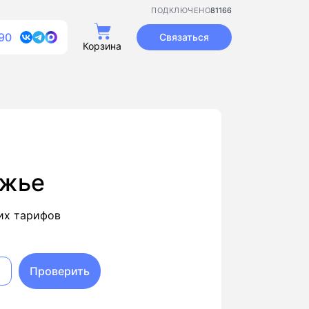
81166
ПОДКЛЮЧЕНО
90
Связаться
Корзина
лжье
их тарифов
Проверить