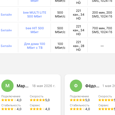
Мбит
Мбит/с
SMS, 1024 Гб
HD
221
bee MULTI LITE
500
200 мин, 200
Билайн
кан., 34
500 Мбит
Мбит/с
SMS, 1024 Гб
HD
221
bee HIT 500
500
700 мин, 700
Билайн
кан., 34
Мбит
Мбит/с
SMS, 1024 Гб
HD
221
Для дома 100
100
Билайн
кан., 28
—
Мбит с ТВ
Мбит/с
HD
М
Ф
Маргарита Нечаева
Фёдор Макаров
18 мая 2026 г.
1 мая 2
Подключение
Скорость
Подключение
Скорость
4,0
5,0
5,0
Стабильность
Сервис
Стабильность
Сервис
4,0
4,0
4,0