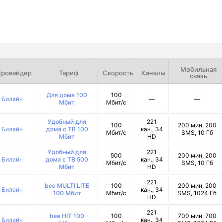
Мобильная
ровайдер
Тариф
Скорость
Каналы
связь
Для дома 100
100
Билайн
—
—
Мбит
Мбит/с
Удобный для
221
100
200 мин, 200
Билайн
дома с ТВ 100
кан., 34
Мбит/с
SMS, 10 Гб
Мбит
HD
Удобный для
221
500
200 мин, 200
Билайн
дома с ТВ 500
кан., 34
Мбит/с
SMS, 10 Гб
Мбит
HD
221
bee MULTI LITE
100
200 мин, 200
Билайн
кан., 34
100 Мбит
Мбит/с
SMS, 1024 Гб
HD
221
bee HIT 100
100
700 мин, 700
Билайн
кан., 34