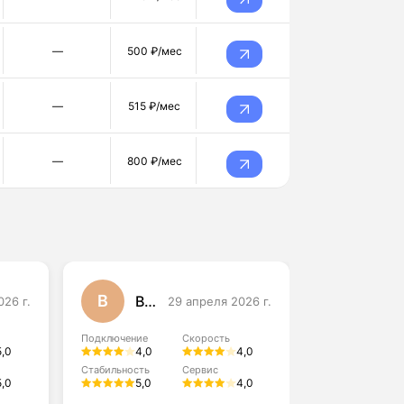
—
500 ₽/мес
—
515 ₽/мес
—
800 ₽/мес
В
А
Валерия Панова
Алина Михайловна
026 г.
29 апреля 2026 г.
Подключение
Скорость
Подключение
5,0
4,0
4,0
5,0
Стабильность
Сервис
Стабильность
5,0
5,0
4,0
5,0