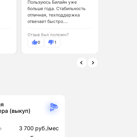
Пользуюсь Билайн уже
Оставила за
больше года. Стабильность
ВсеТарифы, 
отличная, техподдержка
быстро, пом
отвечает быстро.
Билайн. Всё 
Рекомендую.
лишней бегот
Отзыв был полезен?
Отзыв был по
0
1
0
яя
ра (выкуп)
3 700 руб./мес
е