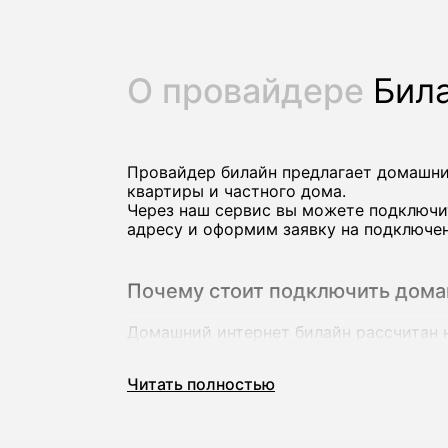
О провайдере
Бил
Провайдер билайн предлагает домашни
квартиры и частного дома.
Через наш сервис вы можете подключит
адресу и оформим заявку на подключен
Почему стоит подключить дома
Домашний интернет билайн рассчитан н
В линейке оператора есть тарифы со ск
комфортную работу и развлечения на н
Читать полностью
Основные преимущества провайдера би