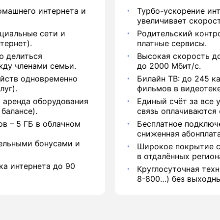
омашнего интернета и
Турбо-ускорение инт
увеличивает скорос
циальные сети и
Родительский контро
тернет).
платные сервисы.
ю делиться
Высокая скорость д
жду членами семьи.
до 2000 Мбит/с.
ойств одновременно
Билайн ТВ: до 245 к
луг).
фильмов в видеотеке
и аренда оборудования
Единый счёт за все у
 балансе).
связь оплачиваются 
в – 5 ГБ в облачном
Бесплатное подключ
сниженная абонплата
ельными бонусами и
Широкое покрытие се
в отдалённых регион
ка интернета до 90
Круглосуточная тех
8-800…) без выходны