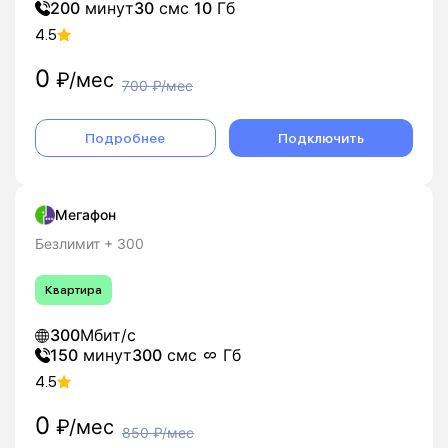
200
минут
30
смс
10
Гб
4.5
0
₽/мес
700
₽/мес
Подробнее
Подключить
Мегафон
Безлимит + 300
Квартира
300
Мбит/с
150
минут
300
смс
Гб
4.5
0
₽/мес
850
₽/мес