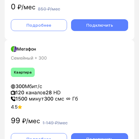
0
₽/мес
850
₽/мес
Подробнее
Подключить
Мегафон
Семейный + 300
Квартира
300
Мбит/с
120
каналов
28
HD
1500
минут
300
смс
Гб
4.5
99
₽/мес
1 149
₽/мес