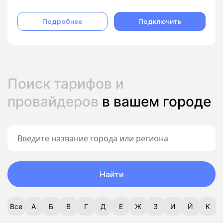
Подробнее
Подключить
Поиск тарифов и
провайдеров
в вашем городе
Найти
Все
А
Б
В
Г
Д
Е
Ж
З
И
Й
К