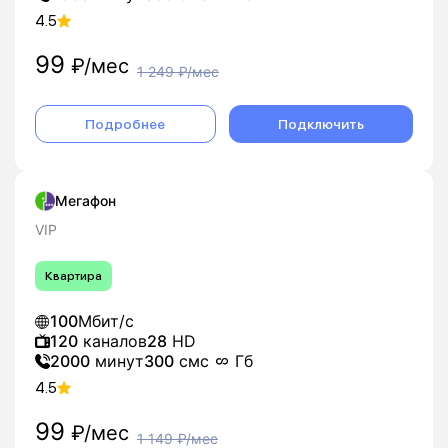
4.5
99
₽/мес
1 249
₽/мес
Подробнее
Подключить
Мегафон
VIP
Квартира
100
Мбит/с
120
каналов
28
HD
2000
минут
300
смс
Гб
4.5
99
₽/мес
1 149
₽/мес