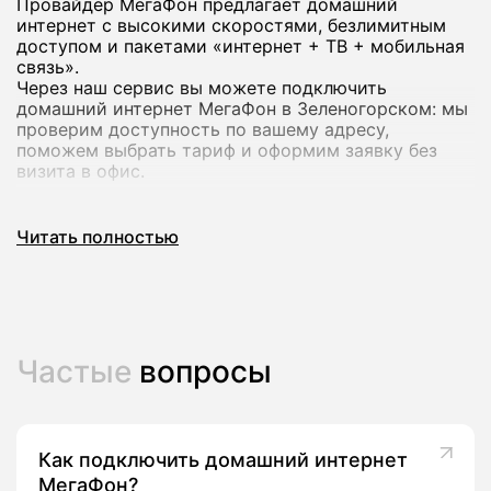
Провайдер МегаФон предлагает домашний
интернет с высокими скоростями, безлимитным
доступом и пакетами «интернет + ТВ + мобильная
связь».
Через наш сервис вы можете подключить
домашний интернет МегаФон в Зеленогорском: мы
проверим доступность по вашему адресу,
поможем выбрать тариф и оформим заявку без
визита в офис.
Почему стоит подключить домашний
Читать полностью
интернет МегаФон
Домашний интернет МегаФон рассчитан на
современный формат использования: работа из
дома, онлайн‑обучение, игры и стриминг в
Частые
вопросы
высоком качестве на нескольких устройствах
сразу.
В линейке оператора есть тарифы со скоростью до
200-500 Мбит/с и выше, а в ряде городов -
комплексные предложения с ТВ‑каналами и
Как подключить домашний интернет
пакетами мобильной связи.
МегаФон?