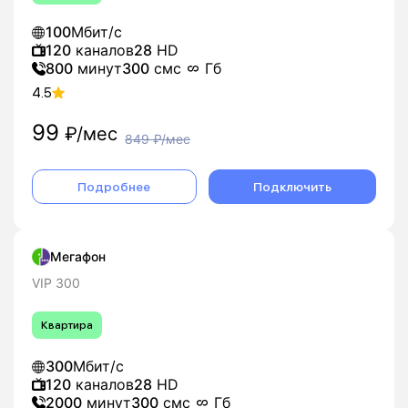
100
Мбит/с
120
каналов
28
HD
800
минут
300
смс
Гб
4.5
99
₽/мес
849
₽/мес
Подробнее
Подключить
Мегафон
VIP 300
Квартира
300
Мбит/с
120
каналов
28
HD
2000
минут
300
смс
Гб