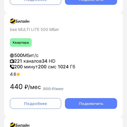
Билайн
bee MULTI LITE 500 Мбит
Квартира
500
Мбит/с
221
каналов
34
HD
200
минут
200
смс
1024
Гб
4.6
440
₽/мес
800
₽/мес
Подробнее
Подключить
Билайн