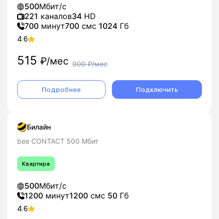
500
Мбит/с
221
каналов
34
HD
700
минут
700
смс
1024
Гб
4.6
515
₽/мес
900
₽/мес
Подробнее
Подключить
Билайн
bee CONTACT 500 Мбит
Квартира
500
Мбит/с
1200
минут
1200
смс
50
Гб
4.6