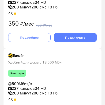
227
каналов
34
HD
200
минут
200
смс
10
Гб
4.6
350
₽/мес
700
₽/мес
Подробнее
Подключить
Билайн
Удобный для дома с ТВ 500 Мбит
Квартира
500
Мбит/с
227
каналов
34
HD
200
минут
200
смс
10
Гб
4.6