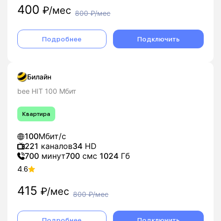
400
₽/мес
800
₽/мес
Подробнее
Подключить
Билайн
bee HIT 100 Мбит
Квартира
100
Мбит/с
221
каналов
34
HD
700
минут
700
смс
1024
Гб
4.6
415
₽/мес
800
₽/мес
Подробнее
Подключить