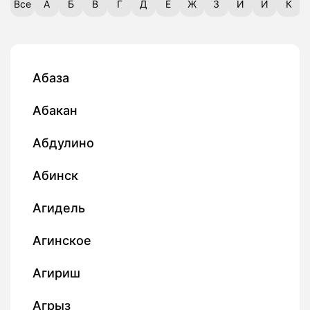
Все
А
Б
В
Г
Д
Е
Ж
З
И
Й
К
Абаза
Абакан
Абдулино
Абинск
Агидель
Агинское
Агириш
Агрыз