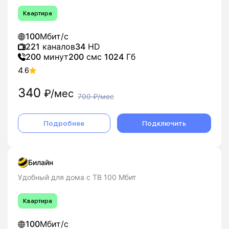
Квартира
100
Мбит/с
221
каналов
34
HD
200
минут
200
смс
1024
Гб
4.6
340
₽/мес
700
₽/мес
Подробнее
Подключить
Билайн
Удобный для дома с ТВ 100 Мбит
Квартира
100
Мбит/с