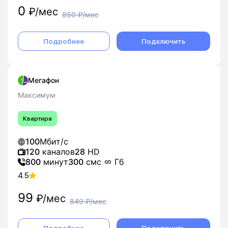
0
₽/мес
850
₽/мес
Подробнее
Подключить
Мегафон
Максимум
Квартира
100
Мбит/с
120
каналов
28
HD
800
минут
300
смс
Гб
4.5
99
₽/мес
849
₽/мес