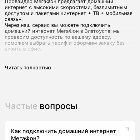
Провайдер МегаФон предлагает домашний
интернет с высокими скоростями, безлимитным
доступом и пакетами «интернет + ТВ + мобильная
связь».
Через наш сервис вы можете подключить
домашний интернет МегаФон в Златоусте: мы
проверим доступность по вашему адресу,
поможем выбрать тариф и оформим заявку без
визита в офис.
Почему стоит подключить домашний
Читать полностью
интернет МегаФон
Домашний интернет МегаФон рассчитан на
современный формат использования: работа из
дома, онлайн‑обучение, игры и стриминг в
Частые
вопросы
высоком качестве на нескольких устройствах
сразу.
В линейке оператора есть тарифы со скоростью до
200-500 Мбит/с и выше, а в ряде городов -
комплексные предложения с ТВ‑каналами и
Как подключить домашний интернет
пакетами мобильной связи.
МегаФон?