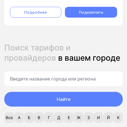
Подробнее
Подключить
Поиск тарифов и
провайдеров
в вашем городе
Найти
Все
А
Б
В
Г
Д
Е
Ж
З
И
Й
К