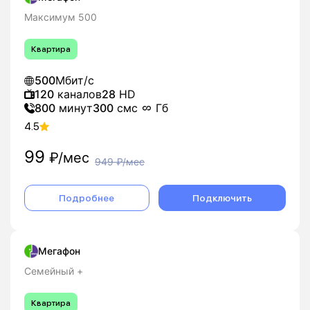
Максимум 500
Квартира
500
Мбит/с
120
каналов
28
HD
800
минут
300
смс
Гб
4.5
99
₽/мес
949
₽/мес
Подробнее
Подключить
Мегафон
Семейный +
Квартира