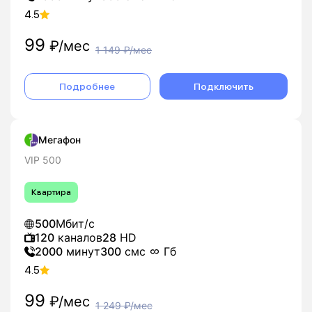
4.5
99
₽/мес
1 149
₽/мес
Подробнее
Подключить
Мегафон
VIP 500
Квартира
500
Мбит/с
120
каналов
28
HD
2000
минут
300
смс
Гб
4.5
99
₽/мес
1 249
₽/мес