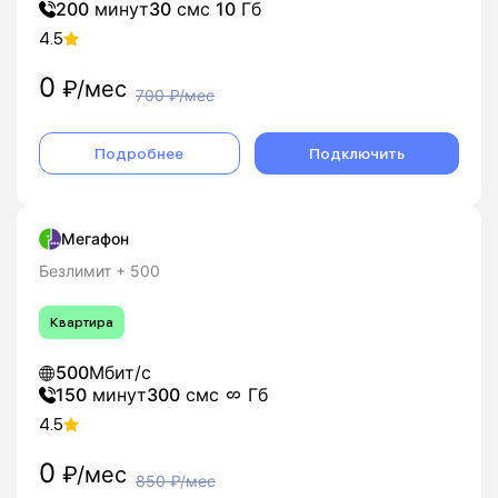
200
минут
30
смс
10
Гб
4.5
0
₽/мес
700
₽/мес
Подробнее
Подключить
Мегафон
Безлимит + 500
Квартира
500
Мбит/с
150
минут
300
смс
Гб
4.5
0
₽/мес
850
₽/мес