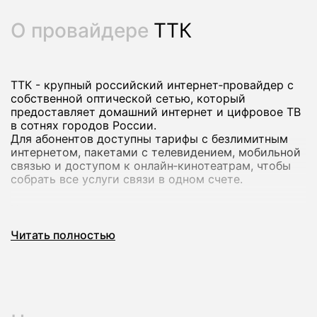
О провайдере
ТТК
ТТК - крупный российский интернет‑провайдер с
собственной оптической сетью, который
предоставляет домашний интернет и цифровое ТВ
в сотнях городов России.
Для абонентов доступны тарифы с безлимитным
интернетом, пакетами с телевидением, мобильной
связью и доступом к онлайн‑кинотеатрам, чтобы
собрать все услуги связи в одном счете.
Через наш сервис вы можете подключить
домашний интернет ТТК в Златоусте: мы проверим
Читать полностью
возможность подключения по адресу, предложим
актуальные тарифы и оформим заявку без визита в
офис.
Это удобно, если вам нужен стабильный домашний
интернет с понятными условиями и поддержкой
крупного провайдера.