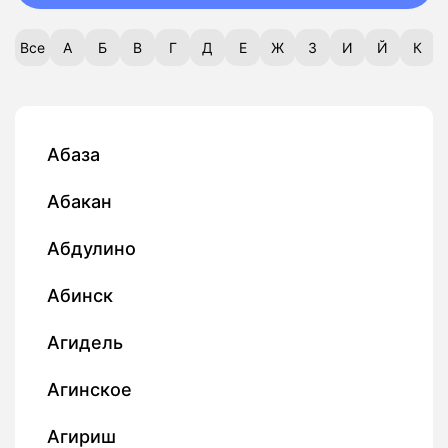
Все
А
Б
В
Г
Д
Е
Ж
З
И
Й
К
Абаза
Абакан
Абдулино
Абинск
Агидель
Агинское
Агириш