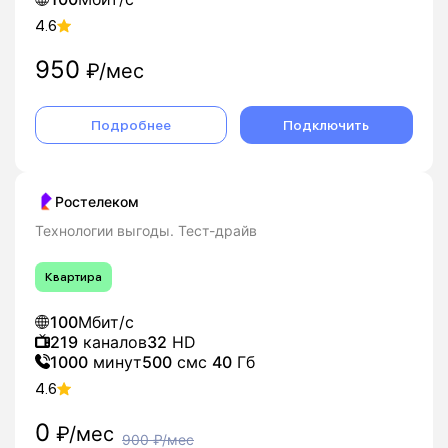
4.6
950
₽/мес
Подробнее
Подключить
Ростелеком
Технологии выгоды. Тест-драйв
Квартира
100
Мбит/с
219
каналов
32
HD
1000
минут
500
смс
40
Гб
4.6
0
₽/мес
900
₽/мес