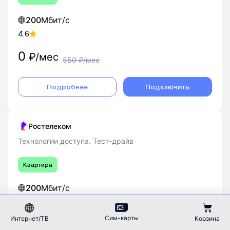
200
Мбит/с
4.6
0
₽/мес
550
₽/мес
Подробнее
Подключить
Ростелеком
Технологии доступа. Тест-драйв
Квартира
200
Мбит/с
4.6
Сим-карты
Интернет/ТВ
Корзина
0
₽/мес
500
₽/мес