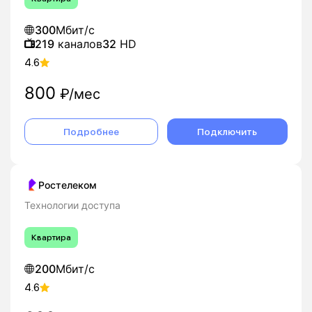
300
Мбит/с
219
каналов
32
HD
4.6
800
₽/мес
Подробнее
Подключить
Ростелеком
Технологии доступа
Квартира
200
Мбит/с
4.6