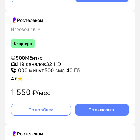
Ростелеком
Игровой 4в1+
Квартира
500
Мбит/с
219
каналов
32
HD
1000
минут
500
смс
40
Гб
4.6
1 550
₽/мес
Подробнее
Подключить
Ростелеком