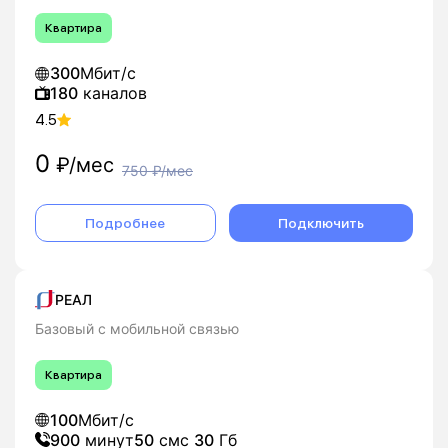
Квартира
300
Мбит/с
180
каналов
4.5
0
₽/мес
750
₽/мес
Подробнее
Подключить
РЕАЛ
Базовый с мобильной связью
Квартира
100
Мбит/с
900
минут
50
смс
30
Гб