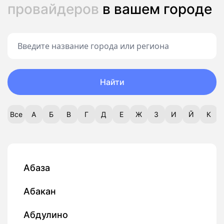
провайдеров
в вашем городе
Найти
Все
А
Б
В
Г
Д
Е
Ж
З
И
Й
К
Абаза
Абакан
Абдулино