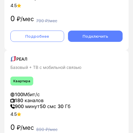
4.5
0
₽/мес
790
₽/мес
Подробнее
Подключить
РЕАЛ
Базовый + ТВ с мобильной связью
Квартира
100
Мбит/с
180
каналов
900
минут
50
смс
30
Гб
4.5
0
₽/мес
890
₽/мес