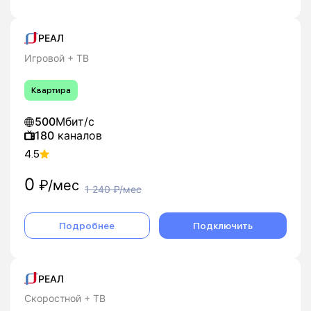
РЕАЛ
Игровой + ТВ
Квартира
500
Мбит/с
180
каналов
4.5
0
₽/мес
1 240
₽/мес
Подробнее
Подключить
РЕАЛ
Скоростной + ТВ