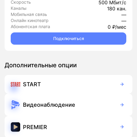
Скорость
500 Мбит/с
Каналы
180 кан.
Мобильная связь
—
Онлайн кинотеатр
—
Абонентская плата
0 ₽/мес
Подключиться
Дополнительные опции
START
499 руб./мес
Подписка
Видеонаблюдение
5 000 руб./мес
Оборудование
300 руб./мес
Подписка
PREMIER
399 руб./мес
Подписка