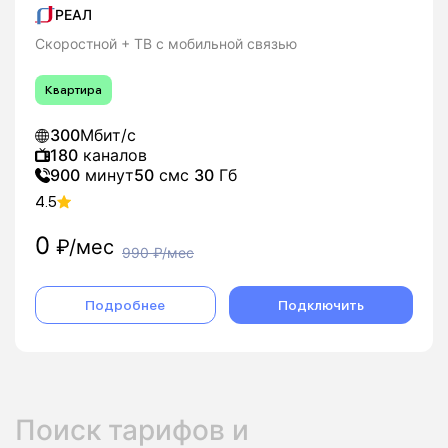
РЕАЛ
Скоростной + ТВ с мобильной связью
Квартира
300
Мбит/с
180
каналов
900
минут
50
смс
30
Гб
4.5
0
₽/мес
990
₽/мес
Подробнее
Подключить
Поиск тарифов и