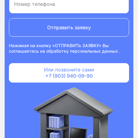
Отправить заявку
Нажимая на кнопку «ОТПРАВИТЬ ЗАЯВКУ» Вы
соглашаетесь на
обработку персональных данных
.
Или позвоните сами
+7 (903) 940-09-90