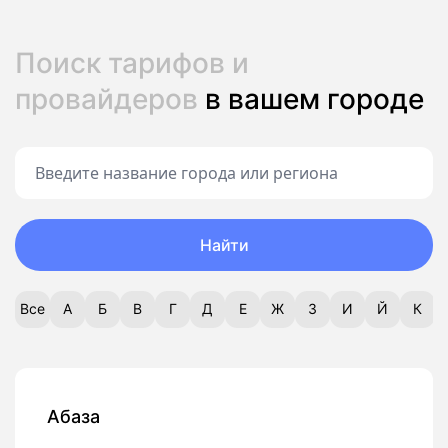
Поиск тарифов и
провайдеров
в вашем городе
Найти
Все
А
Б
В
Г
Д
Е
Ж
З
И
Й
К
Абаза