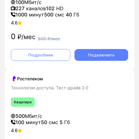
100
Мбит/с
227
каналов
102
HD
1000
минут
500
смс
40
Гб
4.6
0
₽/мес
800
₽/мес
Подробнее
Подключить
Ростелеком
Технологии доступа. Тест-драйв 2.0
Квартира
500
Мбит/с
100
минут
50
смс
5
Гб
4.6