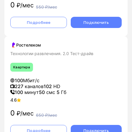
0
₽/мес
550
₽/мес
Подробнее
Подключить
Ростелеком
Технологии развлечения. 2.0 Тест-драйв
Квартира
100
Мбит/с
227
каналов
102
HD
100
минут
50
смс
5
Гб
4.6
0
₽/мес
650
₽/мес
Подробнее
Подключить