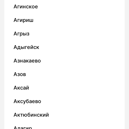
Агинское
Агириш
Агрыз
Адыгейск
Азнакаево
Азов
Аксай
Аксубаево
Актюбинский
Алагир