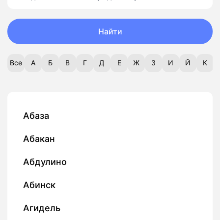
Найти
Все
А
Б
В
Г
Д
Е
Ж
З
И
Й
К
Абаза
Абакан
Абдулино
Абинск
Агидель