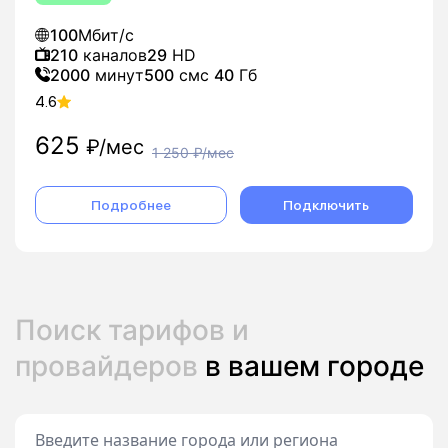
100
Мбит/с
210
каналов
29
HD
2000
минут
500
смс
40
Гб
4.6
625
₽/мес
1 250
₽/мес
Подробнее
Подключить
Поиск тарифов и
провайдеров
в вашем городе