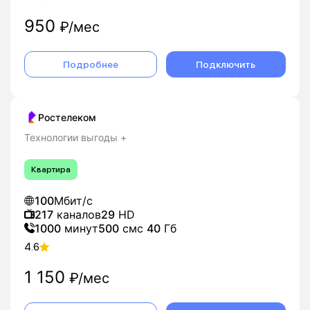
950
₽/мес
Подробнее
Подключить
Ростелеком
Технологии выгоды +
Квартира
100
Мбит/с
217
каналов
29
HD
1000
минут
500
смс
40
Гб
4.6
1 150
₽/мес