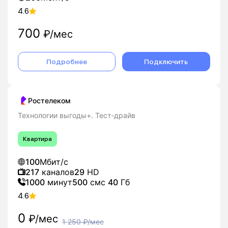
4.6
700
₽/мес
Подробнее
Подключить
Ростелеком
Технологии выгоды+. Тест-драйв
Квартира
100
Мбит/с
217
каналов
29
HD
1000
минут
500
смс
40
Гб
4.6
0
₽/мес
1 250
₽/мес