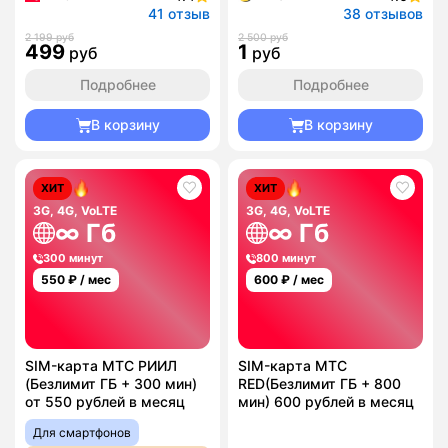
41 отзыв
38 отзывов
2 199 руб
2 500 руб
499
1
руб
руб
Подробнее
Подробнее
В корзину
В корзину
ХИТ
ХИТ
3G, 4G, VoLTE
3G, 4G, VoLTE
∞ Гб
∞ Гб
300 минут
800 минут
550
₽ / мес
600
₽ / мес
SIM-карта МТС РИИЛ
SIM-карта МТС
(Безлимит ГБ + 300 мин)
RED(Безлимит ГБ + 800
от 550 рублей в месяц
мин) 600 рублей в месяц
Для смартфонов