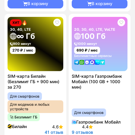
В корзину
В корзину
ХИТ
3G, 4G, LTE
2G, 3G, 4G, LTE, VoLTE
∞ Гб
100 Гб
900 минут
1000 минут
270
₽ / мес
690
₽ / мес
Безлимитные сервисы
SIM-карта Билайн
SIM-карта Газпромбанк
(Безлимит ГБ + 900 мин)
Мобайл (100 GB + 1000
за 270
мин)
Для смартфонов
Для модемов и любых
устройств
Для смартфонов
🚀 Безлимит ГБ
Газпромбанк Мобайл
Билайн
4.6
4.4
41 отзыв
9 отзывов