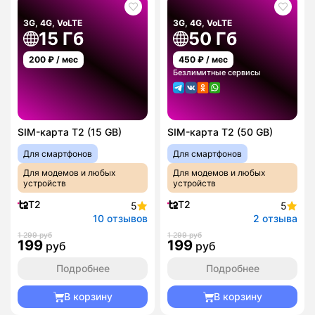
3G, 4G, VoLTE
3G, 4G, VoLTE
15 Гб
50 Гб
200
₽ / мес
450
₽ / мес
Безлимитные сервисы
SIM-карта T2 (15 GB)
SIM-карта T2 (50 GB)
Для смартфонов
Для смартфонов
Для модемов и любых
Для модемов и любых
устройств
устройств
T2
T2
5
5
10 отзывов
2 отзыва
1 299 руб
1 299 руб
199
199
руб
руб
Подробнее
Подробнее
В корзину
В корзину