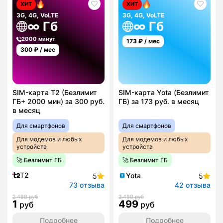
ХИТ
ХИТ
3G, 4G, VoLTE
3G, 4G, VoLTE
∞ Гб
∞ Гб
2000 минут
173
₽ / мес
300
₽ / мес
SIM-карта T2 (Безлимит
SIM-карта Yota (Безлимит
ГБ+ 2000 мин) за 300 руб.
ГБ) за 173 руб. в месяц
в месяц
Для смартфонов
Для смартфонов
Для модемов и любых
Для модемов и любых
устройств
устройств
🚀 Безлимит ГБ
🚀 Безлимит ГБ
T2
Yota
5
5
73 отзыва
42 отзыва
2 499 руб
2 499 руб
1
499
руб
руб
Подробнее
Подробнее