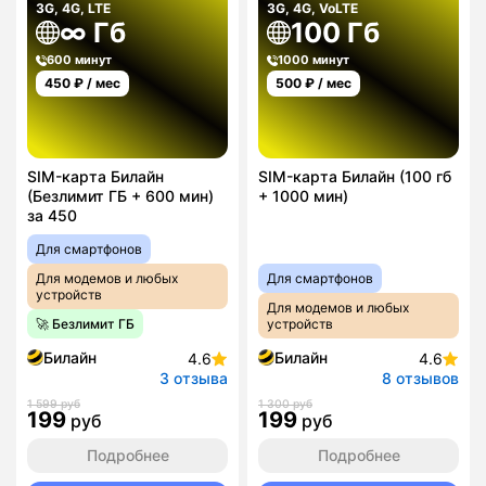
3G, 4G, LTE
3G, 4G, VoLTE
∞ Гб
100 Гб
600 минут
1000 минут
450
₽ / мес
500
₽ / мес
SIM-карта Билайн
SIM-карта Билайн (100 гб
(Безлимит ГБ + 600 мин)
+ 1000 мин)
за 450
Для смартфонов
Для модемов и любых
Для смартфонов
устройств
Для модемов и любых
🚀 Безлимит ГБ
устройств
Билайн
Билайн
4.6
4.6
3 отзыва
8 отзывов
1 599 руб
1 300 руб
199
199
руб
руб
Подробнее
Подробнее