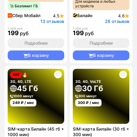
Для модемов и любых
🚀 Безлимит ГБ
устройств
Сбер Мобайл
Билайн
4.5
4.6
13 отзывов
26 отзывов
1 299 руб
1 290 руб
199
199
руб
руб
Подробнее
Подробнее
В корзину
В корзину
ХИТ
3G, 4G, LTE
3G, 4G, VoLTE
45 Гб
30 Гб
1000 минут
300 минут
249
₽ / мес
300
₽ / мес
SIM-карта Билайн (45 гб +
SIM-карта Билайн (30 гб +
1000 мин)
300 мин)