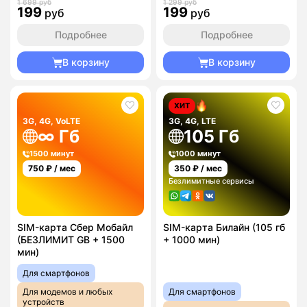
1 699 руб
1 299 руб
199
199
руб
руб
Подробнее
Подробнее
В корзину
В корзину
ХИТ
3G, 4G, VoLTE
3G, 4G, LTE
∞ Гб
105 Гб
1500 минут
1000 минут
750
₽ / мес
350
₽ / мес
Безлимитные сервисы
SIM-карта Сбер Мобайл
SIM-карта Билайн (105 гб
(БЕЗЛИМИТ GB + 1500
+ 1000 мин)
мин)
Для смартфонов
Для модемов и любых
Для смартфонов
устройств