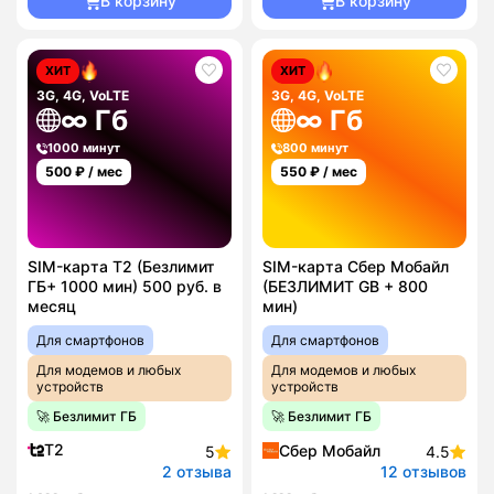
В корзину
В корзину
ХИТ
ХИТ
3G, 4G, VoLTE
3G, 4G, VoLTE
∞ Гб
∞ Гб
1000 минут
800 минут
500
₽ / мес
550
₽ / мес
SIM-карта T2 (Безлимит
SIM-карта Сбер Мобайл
ГБ+ 1000 мин) 500 руб. в
(БЕЗЛИМИТ GB + 800
месяц
мин)
Для смартфонов
Для смартфонов
Для модемов и любых
Для модемов и любых
устройств
устройств
🚀 Безлимит ГБ
🚀 Безлимит ГБ
T2
Сбер Мобайл
5
4.5
2 отзыва
12 отзывов