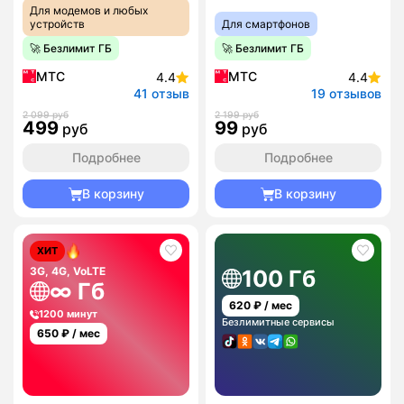
Для модемов и любых
устройств
Для смартфонов
🚀 Безлимит ГБ
🚀 Безлимит ГБ
МТС
МТС
4.4
4.4
41 отзыв
19 отзывов
2 099 руб
2 199 руб
499
99
руб
руб
Подробнее
Подробнее
В корзину
В корзину
ХИТ
3G, 4G, VoLTE
100 Гб
∞ Гб
620
₽ / мес
1200 минут
Безлимитные сервисы
650
₽ / мес