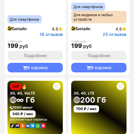
Для смартфонов
Для модемов и любых
Для смартфонов
устройств
Билайн
Билайн
4.6
4.6
18 отзывов
25 отзывов
1 199 руб
1 200 руб
199
199
руб
руб
Подробнее
Подробнее
В корзину
В корзину
ХИТ
3G, 4G, VoLTE
3G, 4G, LTE
∞ Гб
200 Гб
1000 минут
700
₽ / мес
340
₽ / мес
Безлимитные сервисы