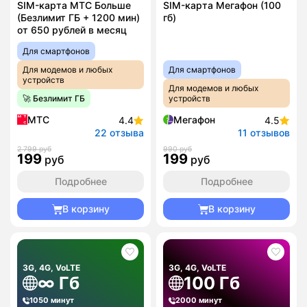
SIM-карта МТС Больше
SIM-карта Мегафон (100
(Безлимит ГБ + 1200 мин)
гб)
от 650 рублей в месяц
Для смартфонов
Для модемов и любых
Для смартфонов
устройств
Для модемов и любых
🚀 Безлимит ГБ
устройств
МТС
Мегафон
4.4
4.5
22 отзыва
11 отзывов
2 799 руб
990 руб
199
199
руб
руб
Подробнее
Подробнее
В корзину
В корзину
3G, 4G, VoLTE
3G, 4G, VoLTE
∞ Гб
100 Гб
1050 минут
2000 минут