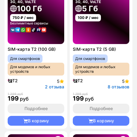
3G, 4G, VoLTE
3G, 4G, VoLTE
100 Гб
5 Гб
750
₽ / мес
100
₽ / мес
Безлимитные сервисы
SIM-карта T2 (100 GB)
SIM-карта T2 (5 GB)
Для смартфонов
Для смартфонов
Для модемов и любых
Для модемов и любых
устройств
устройств
T2
T2
5
5
2 отзыва
8 отзывов
1 399 руб
1 299 руб
199
199
руб
руб
Подробнее
Подробнее
В корзину
В корзину