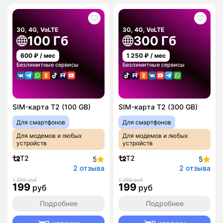
3G, 4G, VoLTE
3G, 4G, VoLTE
100 Гб
300 Гб
600
₽ / мес
1 250
₽ / мес
Безлимитные сервисы
Безлимитные сервисы
SIM-карта T2 (100 GB)
SIM-карта T2 (300 GB)
Для смартфонов
Для смартфонов
Для модемов и любых
Для модемов и любых
устройств
устройств
T2
T2
5
5
2 отзыва
2 отзыва
1 299 руб
1 299 руб
199
199
руб
руб
Подробнее
Подробнее