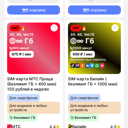
В корзину
В корзину
ХИТ
ХИТ
3G, 4G, VoLTE
3G, 4G, VoLTE
∞ Гб
∞ Гб
400 минут
1000 минут
675
₽ / мес
500
₽ / мес
Безлимитные сервисы
SIM-карта МТС Проще
SIM-карта Билайн (
(Безлимит ГБ + 400 мин)
безлимит ГБ + 1000 мин)
150 рублей в неделю
Для смартфонов
Для смартфонов
Для модемов и любых
Для модемов и любых
устройств
устройств
🚀 Безлимит ГБ
🚀 Безлимит ГБ
МТС
Билайн
4.4
4.6