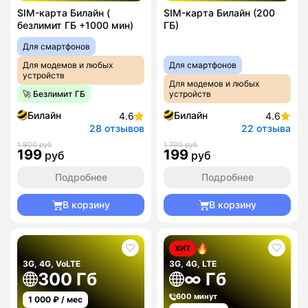
SIM-карта Билайн (
SIM-карта Билайн (200
безлимит ГБ +1000 мин)
ГБ)
Для смартфонов
Для модемов и любых
Для смартфонов
устройств
Для модемов и любых
🚀 Безлимит ГБ
устройств
Билайн
Билайн
4.6
4.6
28 отзывов
22 отзыва
1 900 руб
1 700 руб
199
199
руб
руб
Подробнее
Подробнее
В корзину
В корзину
ХИТ
3G, 4G, VoLTE
3G, 4G, LTE
300 Гб
∞ Гб
600 минут
1 000
₽ / мес