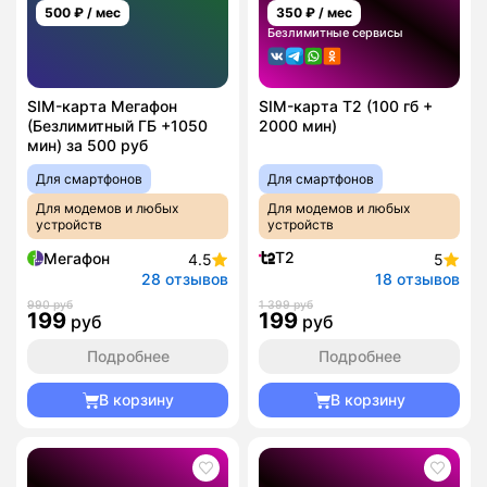
500
₽ / мес
350
₽ / мес
Безлимитные сервисы
SIM-карта Мегафон
SIM-карта T2 (100 гб +
(Безлимитный ГБ +1050
2000 мин)
мин) за 500 руб
Для смартфонов
Для смартфонов
Для модемов и любых
Для модемов и любых
устройств
устройств
T2
Мегафон
4.5
5
28 отзывов
18 отзывов
990 руб
1 399 руб
199
199
руб
руб
Подробнее
Подробнее
В корзину
В корзину