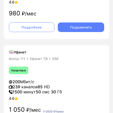
4.6
980
₽/мес
Подробнее
Подключить
Уфанет
Фотон 111 + Уфанет ТВ + SIM
Квартира
200
Мбит/с
239
каналов
85
HD
1500
минут
50
смс
30
Гб
4.6
1 050
₽/мес
1 050
₽/мес