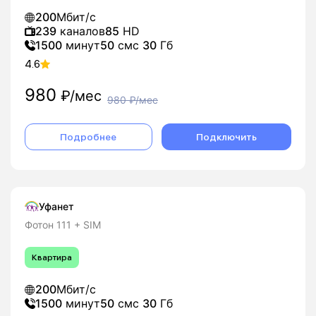
200
Мбит/с
239
каналов
85
HD
1500
минут
50
смс
30
Гб
4.6
980
₽/мес
980
₽/мес
Подробнее
Подключить
Уфанет
Фотон 111 + SIM
Квартира
200
Мбит/с
1500
минут
50
смс
30
Гб