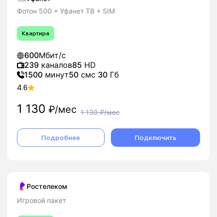
Фотон 500 + Уфанет ТВ + SIM
Квартира
600
Мбит/с
239
каналов
85
HD
1500
минут
50
смс
30
Гб
4.6
1 130
₽/мес
1 130
₽/мес
Подробнее
Подключить
Ростелеком
Игровой пакет