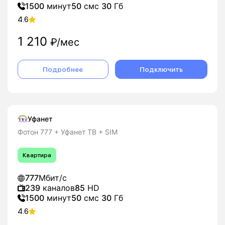
1500
минут
50
смс
30
Гб
4.6
1 210
₽/мес
Подробнее
Подключить
Уфанет
Фотон 777 + Уфанет ТВ + SIM
Квартира
777
Мбит/с
239
каналов
85
HD
1500
минут
50
смс
30
Гб
4.6