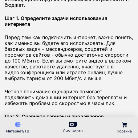
бюджет.
Шаг 1. Определите задачи использования
интернета
Перед тем как подключить интернет, важно понять,
как именно вы будете его использовать. Для
базовых задач - мессенджеров, соцсетей и
просмотра сайтов - обычно достаточно скорости
до 100 Мбит/с. Если вы смотрите видео в высоком
качестве, работаете удаленно, участвуете в
видеоконференциях или играете онлайн, лучше
выбрать тарифы от 200 Мбит/с и выше.
Четкое понимание сценариев помогает
подключить домашний интернет без переплаты и
избежать проблем со скоростью в часы пик.
Шаг 2. Сравните тарифы и провайдеров
Чтобы подключить интернет в Агиделе на
Сим-карты
Интернет/ТВ
Корзина
выгодных условиях, обязательно сравните