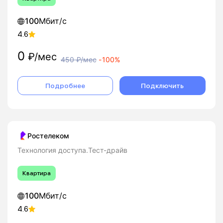
100
Мбит/с
4.6
0
₽/мес
450
₽/мес
-
100%
Подробнее
Подключить
Ростелеком
Технология доступа.Тест-драйв
Квартира
100
Мбит/с
4.6