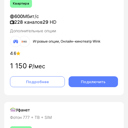
Квартира
600
Мбит/с
228
каналов
29
HD
Дополнительные опции
Игровые опции, Онлайн-кинотеатр Wink
4.6
1 150
₽/мес
Подробнее
Подключить
Уфанет
Фотон 777 + ТВ + SIM