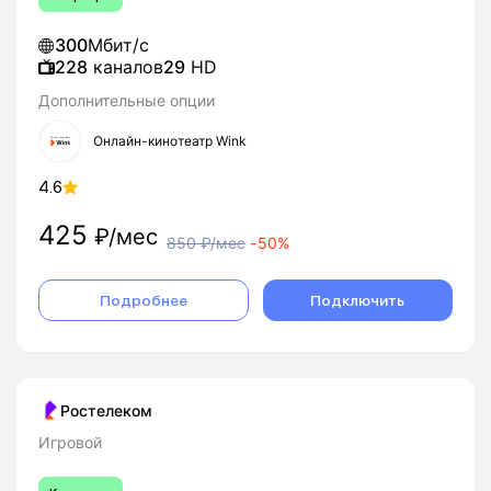
300
Мбит/с
228
каналов
29
HD
Дополнительные опции
Онлайн-кинотеатр Wink
4.6
425
₽/мес
850
₽/мес
-
50%
Подробнее
Подключить
Ростелеком
Игровой