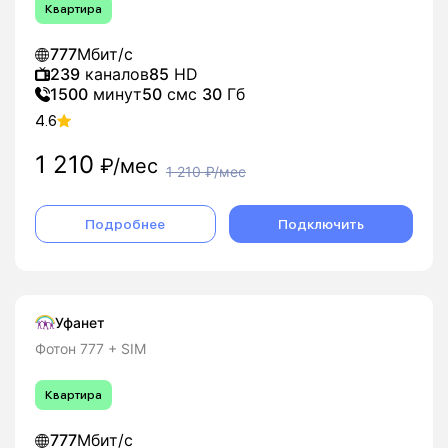
Квартира
777
Мбит/с
239
каналов
85
HD
1500
минут
50
смс
30
Гб
4.6
1 210
₽/мес
1 210
₽/мес
Подробнее
Подключить
Уфанет
Фотон 777 + SIM
Квартира
777
Мбит/с