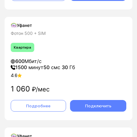
Уфанет
Фотон 500 + SIM
Квартира
600
Мбит/с
1500
минут
50
смс
30
Гб
4.6
1 060
₽/мес
Подробнее
Подключить
Уфанет