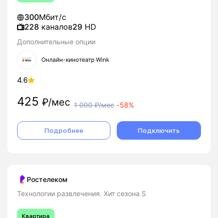
300
Мбит/с
228
каналов
29
HD
Дополнительные опции
Онлайн-кинотеатр Wink
4.6
425
₽/мес
1 000
₽/мес
-
58%
Подробнее
Подключить
Ростелеком
Технологии развлечения. Хит сезона S
Квартира