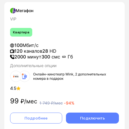
Мегафон
VIP
Квартира
100
Мбит/с
120
каналов
28
HD
2000
минут
300
смс
Гб
Дополнительные опции
Онлайн-кинотеатр Wink, 2 дополнительных
номера в подарок
4.5
99
₽/мес
1 749
₽/мес
-
94%
Подробнее
Подключить