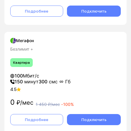
Подробнее
Подключить
Мегафон
Безлимит +
Квартира
100
Мбит/с
150
минут
300
смс
Гб
4.5
0
₽/мес
1 450
₽/мес
-
100%
Подробнее
Подключить