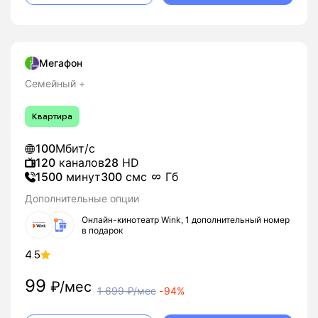
Мегафон
Семейный +
Квартира
100
Мбит/с
120
каналов
28
HD
1500
минут
300
смс
Гб
Дополнительные опции
Онлайн-кинотеатр Wink, 1 дополнительный номер
в подарок
4.5
99
₽/мес
1 699
₽/мес
-
94%