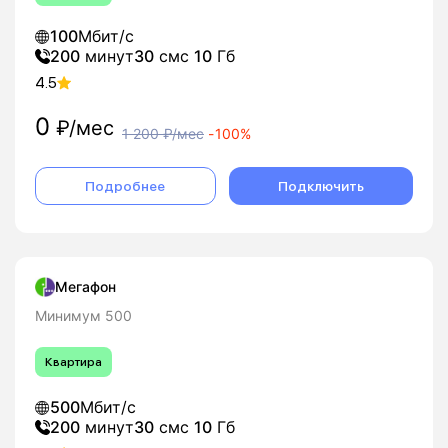
100
Мбит/с
200
минут
30
смс
10
Гб
4.5
0
₽/мес
1 200
₽/мес
-
100%
Подробнее
Подключить
Мегафон
Минимум 500
Квартира
500
Мбит/с
200
минут
30
смс
10
Гб