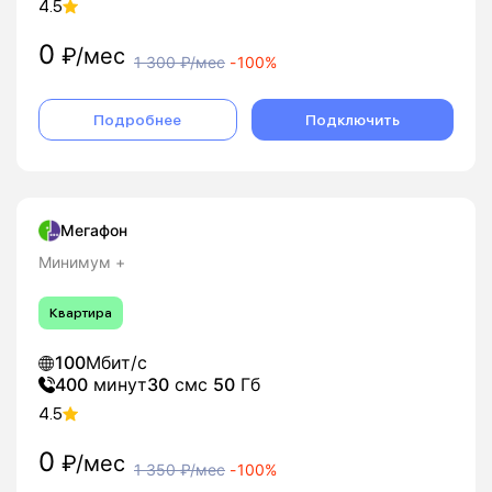
4.5
0
₽/мес
1 300
₽/мес
-
100%
Подробнее
Подключить
Мегафон
Минимум +
Квартира
100
Мбит/с
400
минут
30
смс
50
Гб
4.5
0
₽/мес
1 350
₽/мес
-
100%