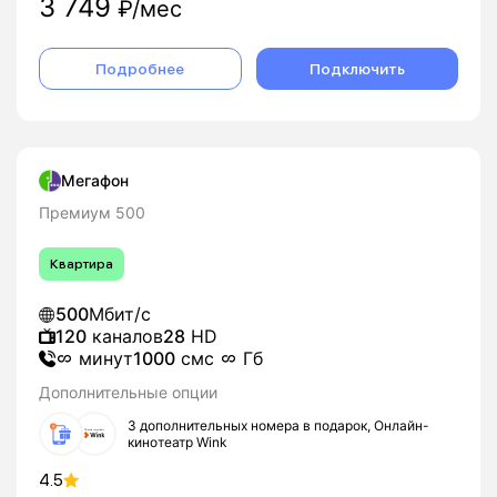
3 749
₽/мес
Подробнее
Подключить
Мегафон
Премиум 500
Квартира
500
Мбит/с
120
каналов
28
HD
минут
1000
смс
Гб
Дополнительные опции
3 дополнительных номера в подарок, Онлайн-
кинотеатр Wink
4.5