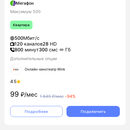
Мегафон
Максимум 500
Квартира
500
Мбит/с
120
каналов
28
HD
800
минут
300
смс
Гб
Дополнительные опции
Онлайн-кинотеатр Wink
4.5
99
₽/мес
1 649
₽/мес
-
94%
Подробнее
Подключить