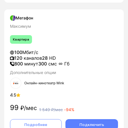
Мегафон
Максимум
Квартира
100
Мбит/с
120
каналов
28
HD
800
минут
300
смс
Гб
Дополнительные опции
Онлайн-кинотеатр Wink
4.5
99
₽/мес
1 549
₽/мес
-
94%
Подробнее
Подключить