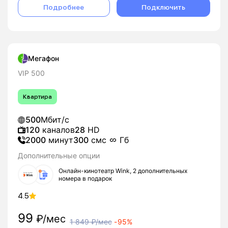
Подробнее
Подключить
Мегафон
VIP 500
Квартира
500
Мбит/с
120
каналов
28
HD
2000
минут
300
смс
Гб
Дополнительные опции
Онлайн-кинотеатр Wink, 2 дополнительных
номера в подарок
4.5
99
₽/мес
1 849
₽/мес
-
95%