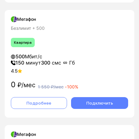
Мегафон
Безлимит + 500
Квартира
500
Мбит/с
150
минут
300
смс
Гб
4.5
0
₽/мес
1 550
₽/мес
-
100%
Подробнее
Подключить
Мегафон