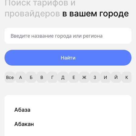
Поиск тарифов и
провайдеров
в вашем городе
Найти
Все
А
Б
В
Г
Д
Е
Ж
З
И
Й
К
Абаза
Абакан