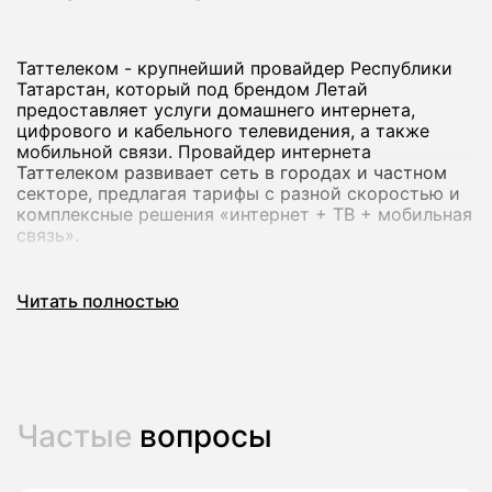
Таттелеком - крупнейший провайдер Республики
Татарстан, который под брендом Летай
предоставляет услуги домашнего интернета,
цифрового и кабельного телевидения, а также
мобильной связи. Провайдер интернета
Таттелеком развивает сеть в городах и частном
секторе, предлагая тарифы с разной скоростью и
комплексные решения «интернет + ТВ + мобильная
связь».
Через наш сервис вы можете подключить
Читать полностью
домашний интернет Таттелеком в Апастово: мы
проверим возможность подключения по адресу,
сопоставим тарифы и передадим заявку оператору
без визита в офис.
Частые
вопросы
Как подключить домашний интернет
Таттелеком (Летай) в Апастово