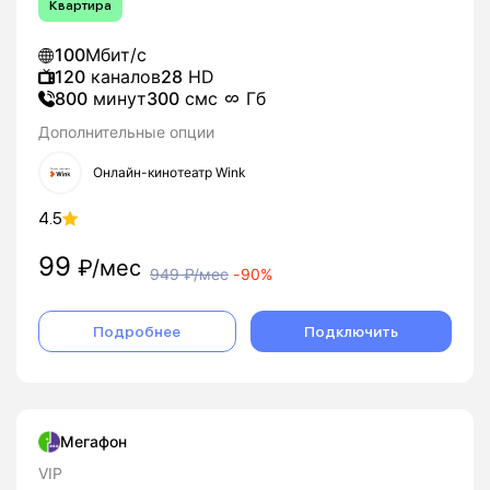
Квартира
100
Мбит/с
120
каналов
28
HD
800
минут
300
смс
Гб
Дополнительные опции
Онлайн-кинотеатр Wink
4.5
99
₽/мес
949
₽/мес
-
90%
Подробнее
Подключить
Мегафон
VIP