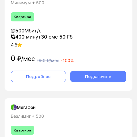
Минимум + 500
Квартира
500
Мбит/с
400
минут
30
смс
50
Гб
4.5
0
₽/мес
950
₽/мес
-
100%
Подробнее
Подключить
Мегафон
Безлимит + 500
Квартира