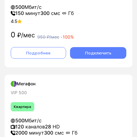
500
Мбит/с
150
минут
300
смс
Гб
4.5
0
₽/мес
950
₽/мес
-
100%
Подробнее
Подключить
Мегафон
VIP 500
Квартира
500
Мбит/с
120
каналов
28
HD
2000
минут
300
смс
Гб