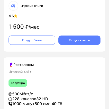
Игровые опции
4.6
1 500
₽/мес
Подробнее
Подключить
Ростелеком
Игровой 4в1+
Квартира
500
Мбит/с
228
каналов
32
HD
1000
минут
500
смс
40
Гб