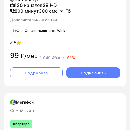
120
каналов
28
HD
800
минут
300
смс
Гб
Дополнительные опции
Онлайн-кинотеатр Wink
4.5
99
₽/мес
1 049
₽/мес
-
91%
Подробнее
Подключить
Мегафон
Семейный +
Квартира