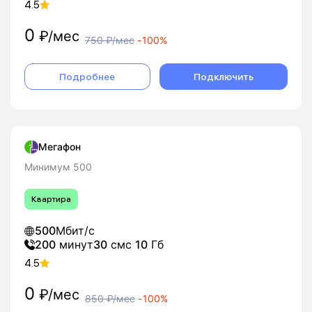
4.5
0
₽/мес
750
₽/мес
-
100%
Подробнее
Подключить
Мегафон
Минимум 500
Квартира
500
Мбит/с
200
минут
30
смс
10
Гб
4.5
0
₽/мес
850
₽/мес
-
100%