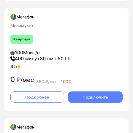
Мегафон
Минимум +
Квартира
100
Мбит/с
400
минут
30
смс
50
Гб
4.5
0
₽/мес
850
₽/мес
-
100%
Подробнее
Подключить
Мегафон