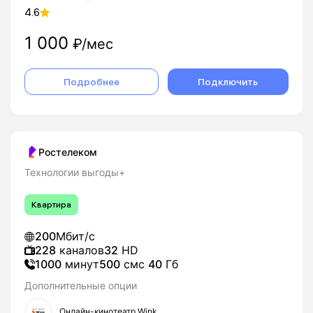
4.6
1 000
₽/мес
Подробнее
Подключить
Ростелеком
Технологии выгоды+
Квартира
200
Мбит/с
228
каналов
32
HD
1000
минут
500
смс
40
Гб
Дополнительные опции
Онлайн-кинотеатр Wink