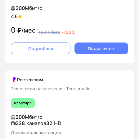
200
Мбит/с
4.6
0
₽/мес
450
₽/мес
-
100%
Подробнее
Подключить
Ростелеком
Технологии развлечения. Тест-драйв
Квартира
200
Мбит/с
228
каналов
32
HD
Дополнительные опции