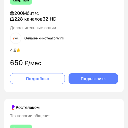
Квартира
200
Мбит/с
228
каналов
32
HD
Дополнительные опции
Онлайн-кинотеатр Wink
4.6
650
₽/мес
Подробнее
Подключить
Ростелеком
Технологии общения