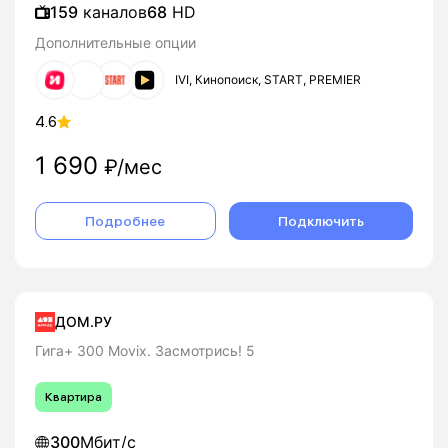
159
каналов
68
HD
Дополнительные опции
IVI, Кинопоиск, START, PREMIER
4.6
1 690
₽/мес
Подробнее
Подключить
ДОМ.РУ
Гига+ 300 Movix. Засмотрись! 5
Квартира
300
Мбит/с