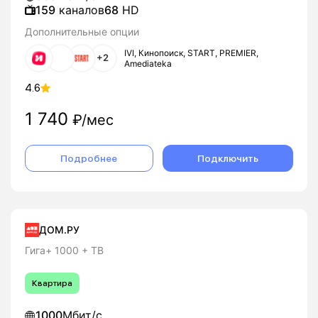
159
каналов
68
HD
Дополнительные опции
IVI, Кинопоиск, START, PREMIER,
+2
Amediateka
4.6
1 740
₽/мес
Подробнее
Подключить
ДОМ.РУ
Гига+ 1000 + ТВ
Квартира
1000
Мбит/с