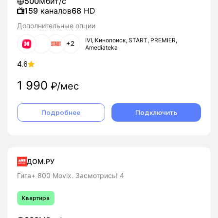
500
Мбит/с
159
каналов
68
HD
Дополнительные опции
IVI, Кинопоиск, START, PREMIER,
+2
Amediateka
4.6
1 990
₽/мес
Подробнее
Подключить
ДОМ.РУ
Гига+ 800 Movix. Засмотрись! 4
Квартира