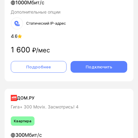
1000
Мбит/с
Дополнительные опции
Статический IP-адрес
4.6
1 600
₽/мес
Подробнее
Подключить
ДОМ.РУ
Гига+ 300 Movix. Засмотрись! 4
Квартира
300
Мбит/с