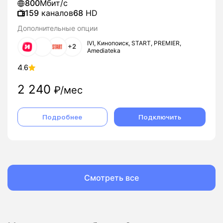
800
Мбит/с
159
каналов
68
HD
Дополнительные опции
IVI, Кинопоиск, START, PREMIER,
+2
Amediateka
4.6
2 240
₽/мес
Подробнее
Подключить
Смотреть все