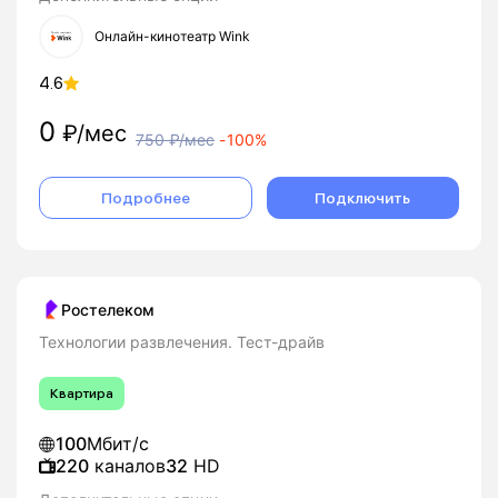
Онлайн-кинотеатр Wink
4.6
0
₽/мес
750
₽/мес
-
100%
Подробнее
Подключить
Ростелеком
Технологии развлечения. Тест-драйв
Квартира
100
Мбит/с
220
каналов
32
HD