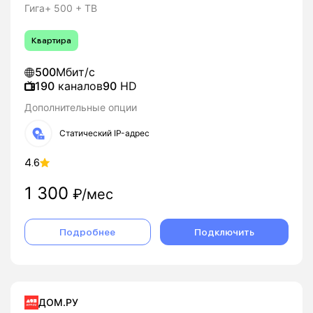
Гига+ 500 + ТВ
Квартира
500
Мбит/с
190
каналов
90
HD
Дополнительные опции
Статический IP-адрес
4.6
1 300
₽/мес
Подробнее
Подключить
ДОМ.РУ