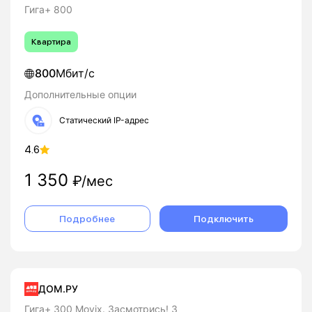
Гига+ 800
Квартира
800
Мбит/с
Дополнительные опции
Статический IP-адрес
4.6
1 350
₽/мес
Подробнее
Подключить
ДОМ.РУ
Гига+ 300 Movix. Засмотрись! 3