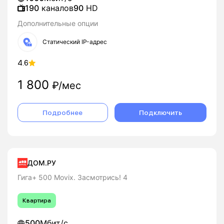
190
каналов
90
HD
Дополнительные опции
Статический IP-адрес
4.6
1 800
₽/мес
Подробнее
Подключить
ДОМ.РУ
Гига+ 500 Movix. Засмотрись! 4
Квартира
500
Мбит/с