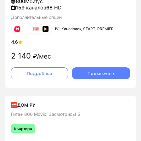
800
Мбит/с
159
каналов
68
HD
Дополнительные опции
IVI, Кинопоиск, START, PREMIER
4.6
2 140
₽/мес
Подробнее
Подключить
ДОМ.РУ
Гига+ 800 Movix. Засмотрись! 5
Квартира