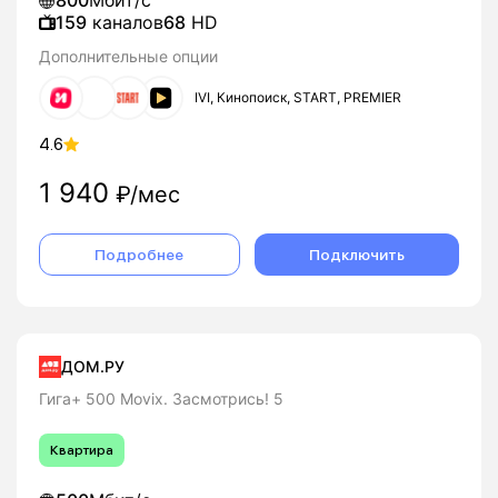
800
Мбит/с
159
каналов
68
HD
Дополнительные опции
IVI, Кинопоиск, START, PREMIER
4.6
1 940
₽/мес
Подробнее
Подключить
ДОМ.РУ
Гига+ 500 Movix. Засмотрись! 5
Квартира