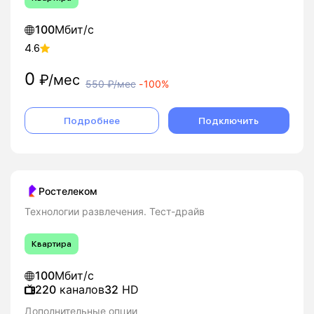
100
Мбит/с
4.6
0
₽/мес
550
₽/мес
-
100%
Подробнее
Подключить
Ростелеком
Технологии развлечения. Тест-драйв
Квартира
100
Мбит/с
220
каналов
32
HD
Дополнительные опции