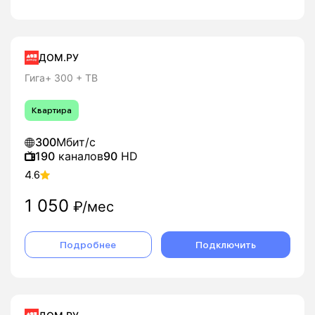
ДОМ.РУ
Гига+ 300 + ТВ
Квартира
300
Мбит/с
190
каналов
90
HD
4.6
1 050
₽/мес
Подробнее
Подключить