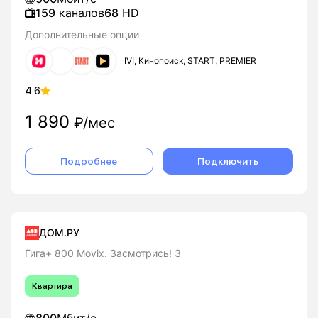
159
каналов
68
HD
Дополнительные опции
IVI, Кинопоиск, START, PREMIER
4.6
1 890
₽/мес
Подробнее
Подключить
ДОМ.РУ
Гига+ 800 Movix. Засмотрись! 3
Квартира