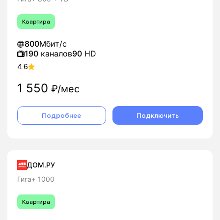
Квартира
800
Мбит/с
190
каналов
90
HD
4.6
1 550
₽/мес
Подробнее
Подключить
ДОМ.РУ
Гига+ 1000
Квартира