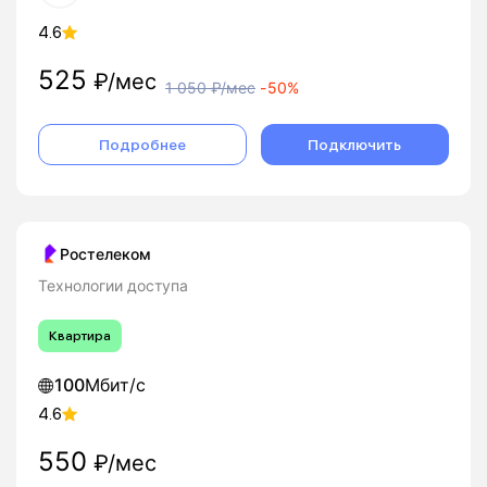
4.6
525
₽/мес
1 050
₽/мес
-
50%
Подробнее
Подключить
Ростелеком
Технологии доступа
Квартира
100
Мбит/с
4.6
550
₽/мес