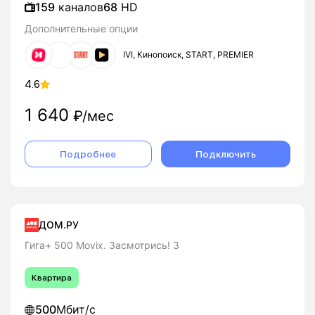
159
каналов
68
HD
Дополнительные опции
IVI, Кинопоиск, START, PREMIER
4.6
1 640
₽/мес
Подробнее
Подключить
ДОМ.РУ
Гига+ 500 Movix. Засмотрись! 3
Квартира
500
Мбит/с