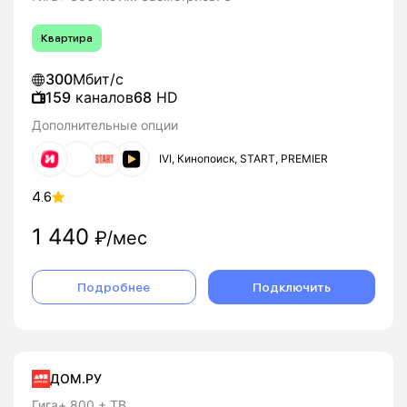
Квартира
300
Мбит/с
159
каналов
68
HD
Дополнительные опции
IVI, Кинопоиск, START, PREMIER
4.6
1 440
₽/мес
Подробнее
Подключить
ДОМ.РУ
Гига+ 800 + ТВ