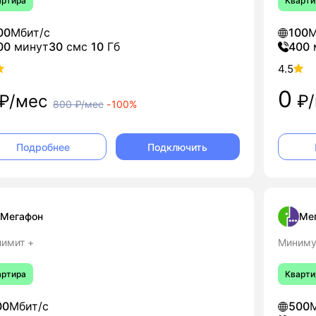
артира
Кварти
00
Мбит/с
100
М
00
минут
30
смс
10
Гб
400
4.5
0
₽/мес
₽/
800
₽/мес
-
100%
Подключить
Подробнее
Мегафон
Ме
лимит +
Миниму
артира
Кварти
00
Мбит/с
500
М