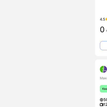
4.5
0
Мак
Кв
5
1