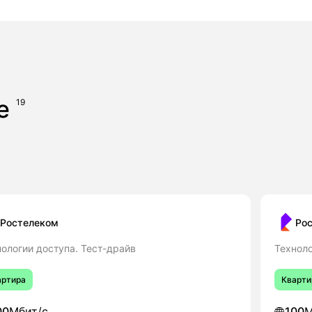
ее
19
Ростелеком
Ро
ологии доступа. Тест-драйв
Техноло
артира
Кварти
00
Мбит/с
100
М