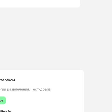
стелеком
гии развлечения. Тест-драйв
ра
бит/с