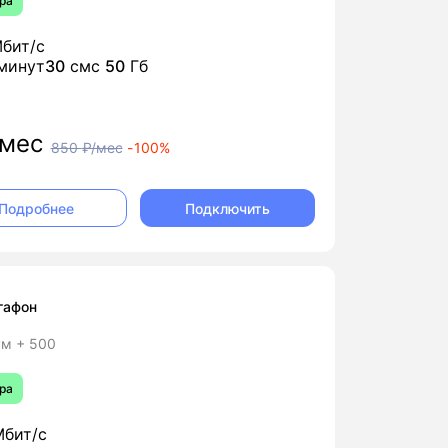
ра
бит/с
минут
30
смс
50
Гб
мес
850
₽/мес
-
100%
Подключить
Подробнее
гафон
м + 500
ра
бит/с