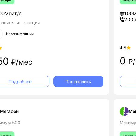
00
Мбит/с
100
М
200
олнительные опции
Игровые опции
4.5
0
50
₽/
₽/мес
Подключить
Подробнее
Мегафон
Ме
имум 500
Миниму