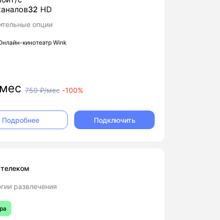
аналов
32
HD
ительные опции
Онлайн-кинотеатр Wink
мес
750
₽/мес
-
100%
Подключить
Подробнее
стелеком
гии развлечения
ра