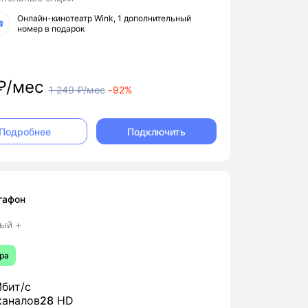
Онлайн-кинотеатр Wink, 1 дополнительный
номер в подарок
₽/мес
1 249
₽/мес
-
92%
Подключить
Подробнее
гафон
ый +
ра
бит/с
аналов
28
HD