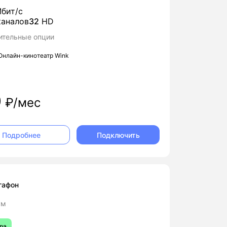
бит/с
аналов
32
HD
ительные опции
Онлайн-кинотеатр Wink
0
₽/мес
Подключить
Подробнее
гафон
ум
ра