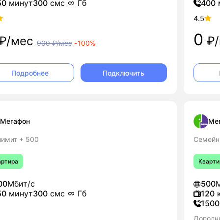
50
минут
300
смс
Гб
400
4.5
0
₽/мес
₽/
900
₽/мес
-
100%
Подключить
Подробнее
Мегафон
Ме
лимит + 500
Семейн
артира
Кварти
00
Мбит/с
500
М
50
минут
300
смс
Гб
120
к
1500
Дополн