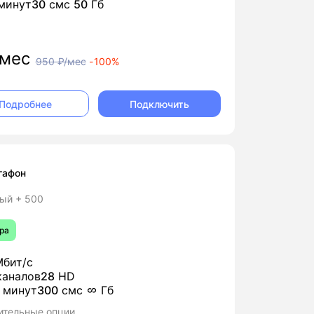
минут
30
смс
50
Гб
мес
950
₽/мес
-
100%
Подключить
Подробнее
гафон
ый + 500
ра
бит/с
аналов
28
HD
минут
300
смс
Гб
ительные опции