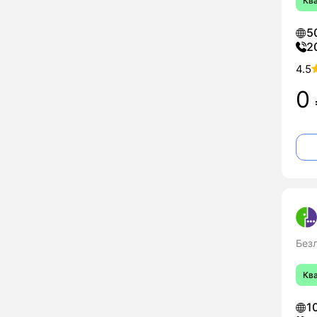
Кв
5
2
4.5
0
Без
Кв
1