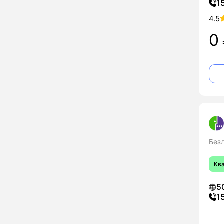
1
4.5
0
Без
Кв
5
1