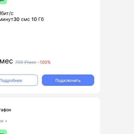
бит/с
минут
30
смс
10
Гб
мес
700
₽/мес
-
100%
Подключить
Подробнее
гафон
м +