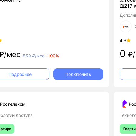
217
к
Дополн
4.6
0
₽/мес
₽/
550
₽/мес
-
100%
Подключить
Подробнее
Ростелеком
Ро
нологии доступа
Техноло
артира
Кварти