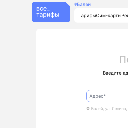
Балей
Тарифы
Сим-карты
Ре
П
Введите а
Балей, ул. Ленина, 