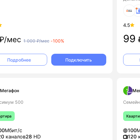
4.5
99
₽/мес
1 000
₽/мес
-
100%
Подключить
Подробнее
Мегафон
Ме
симум 500
Семейн
артира
Кварти
00
Мбит/с
100
М
20
каналов
28
HD
120
к