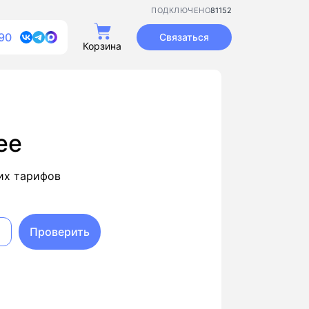
81152
ПОДКЛЮЧЕНО
90
Связаться
Корзина
ее
их тарифов
Проверить