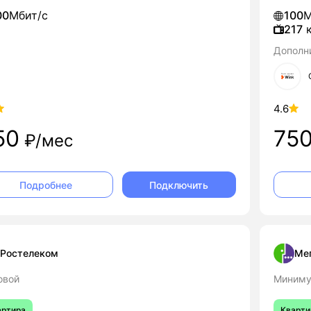
00
Мбит/с
100
М
217
к
Дополн
4.6
50
75
₽/мес
Подключить
Подробнее
Ростелеком
Ме
овой
Миним
артира
Кварти