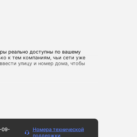
еры реально доступны по вашему
ко к тем компаниям, чьи сети уже
о ввести улицу и номер дома, чтобы
а фильмов в обычном качестве и
айлами, ведете стримы или играете
ченске доступны решения со скоростью
сети.
-09-
Номера технической
ернет регулярно «падает» или сильно
поддержки