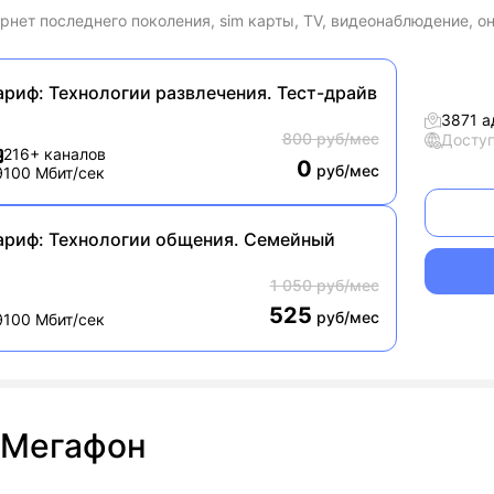
рнет последнего поколения, sim карты, TV, видеонаблюдение, о
ариф:
Технологии развлечения. Тест-драйв
3871 а
800 руб/мес
Досту
216+ каналов
0
руб/мес
100 Мбит/сек
ариф:
Технологии общения. Семейный
1 050 руб/мес
525
руб/мес
100 Мбит/сек
Мегафон