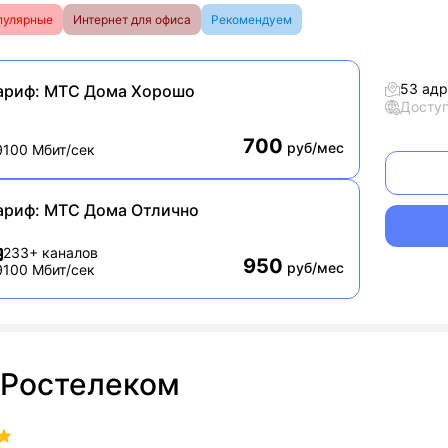
пулярные
Интернет для офиса
Рекомендуем
53 адр
ариф:
МТС Дома Хорошо
Досту
700
руб/мес
100 Мбит/сек
ариф:
МТС Дома Отлично
233+ каналов
950
руб/мес
100 Мбит/сек
Ростелеком