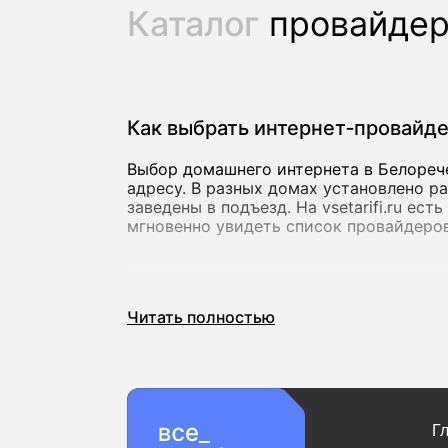
Каталог
провайде
Как выбрать интернет‑провайд
Выбор домашнего интернета в Белорече
адресу. В разных домах установлено р
заведены в подъезд. На vsetarifi.ru ес
мгновенно увидеть список провайдеров
Скорость и стабильность соед
Читать полностью
Для базовых задач подойдет скорость 
видеозвонков. Если вы активно пользу
онлайн, лучше сразу выбирать тарифы
до 10 000 Мбит/с, которые предлагают
Важно учитывать не только максимальн
Г