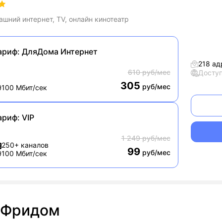
шний интернет, TV, онлайн кинотеатр
ариф:
ДляДома Интернет
218 ад
610 руб/мес
Досту
305
руб/мес
100 Мбит/сек
ариф:
VIP
1 249 руб/мес
250+ каналов
99
руб/мес
100 Мбит/сек
Фридом