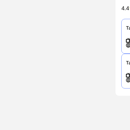
4.4
Т
Т