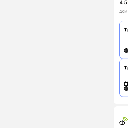
4.5
дома
Т
Т