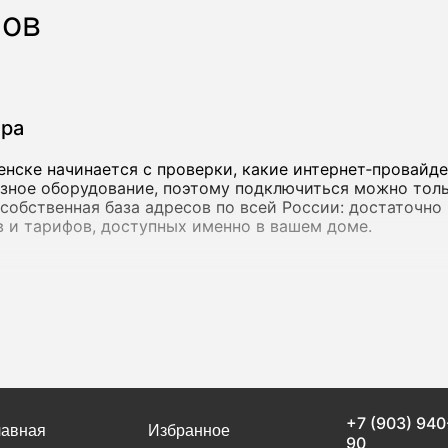
ров
ера
нске начинается с проверки, какие интернет‑провайд
азное оборудование, поэтому подключиться можно толь
ть собственная база адресов по всей России: достаточн
 и тарифов, доступных именно в вашем доме.
инения
от 15 Мбит/с - ее достаточно для переписки, просмотр
етесь облачными сервисами, работаете с объемными ф
 с более высокой пропускной способностью. в Белоре
 как крупные федеральные операторы, так и локальные 
+7 (903) 940
ую скорость, но и стабильность соединения. Если инт
лавная
Избранное
90