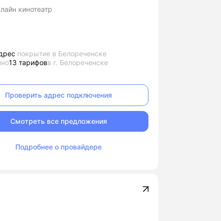
нлайн кинотеатр
дрес
покрытие в Белореченске
пно
13 тарифов
в г. Белореченске
Проверить адрес подключения
Смотреть все предложения
Подробнее о провайдере