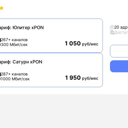
ариф:
Юпитер xPON
20 адр
Досту
267+ каналов
1 050
руб/мес
300 Мбит/сек
ариф:
Сатурн xPON
287+ каналов
1 950
руб/мес
1000 Мбит/сек