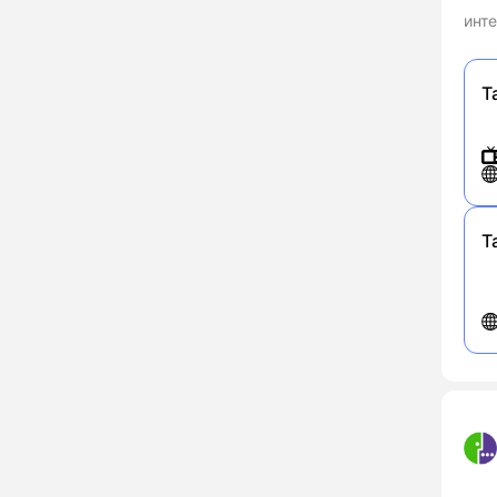
инте
Т
Т