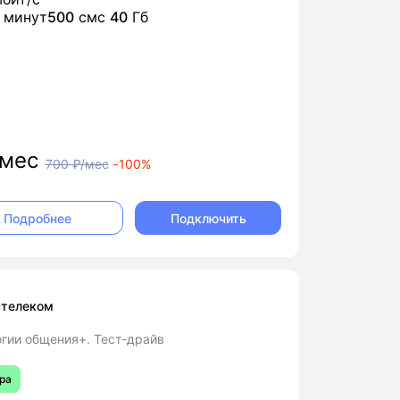
минут
500
смс
40
Гб
мес
700
₽/мес
-
100%
Подключить
Подробнее
стелеком
гии общения+. Тест-драйв
ра