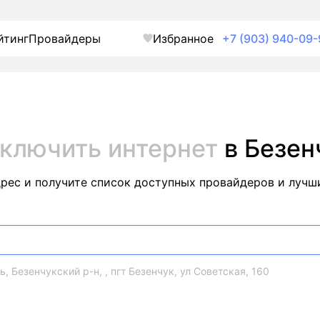
йтинг
Провайдеры
Избранное
+7 (903) 940-09-
ключить интернет
в Безен
дрес и получите список доступных провайдеров и лучш
, Безенчукский р-н, , пгт Безенчук, ул Советская, 160