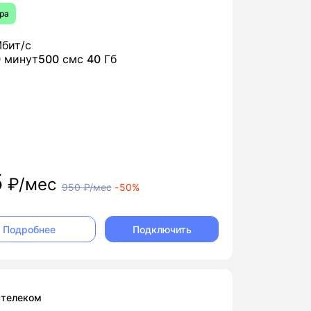
ра
бит/с
0
минут
500
смс
40
Гб
5
₽/мес
950
₽/мес
-
50%
Подключить
Подробнее
стелеком