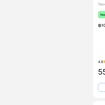
Тех
Кв
1
4.6
5