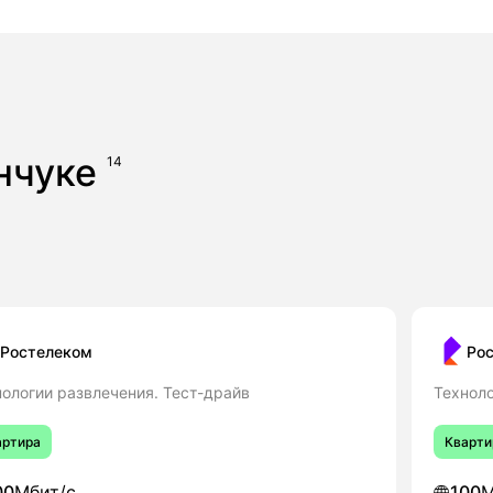
енчуке
14
Ростелеком
Ро
нологии развлечения. Тест-драйв
Техноло
артира
Кварти
00
Мбит/с
100
М