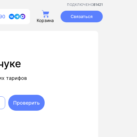
81421
ПОДКЛЮЧЕНО
90
Связаться
Корзина
чуке
их тарифов
Проверить