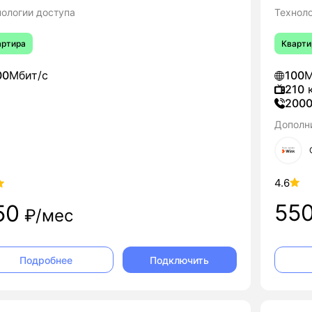
нологии доступа
Технол
артира
Кварти
00
Мбит/с
100
М
210
к
200
Дополн
4.6
55
50
₽/мес
Подключить
Подробнее