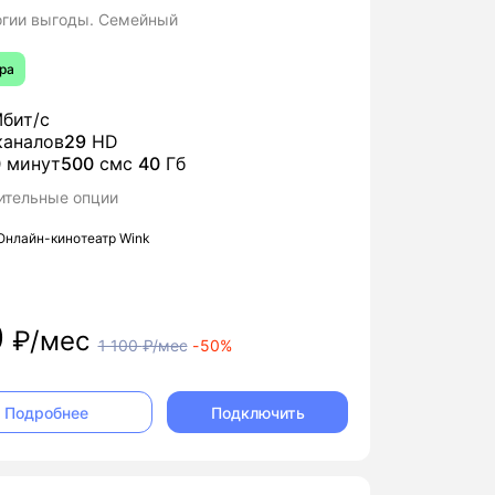
огии выгоды. Семейный
ра
бит/с
аналов
29
HD
0
минут
500
смс
40
Гб
ительные опции
Онлайн-кинотеатр Wink
0
₽/мес
1 100
₽/мес
-
50%
Подключить
Подробнее