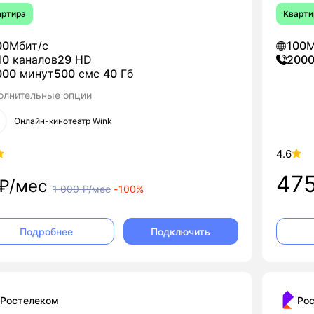
артира
Кварти
00
Мбит/с
100
М
10
каналов
29
HD
200
000
минут
500
смс
40
Гб
олнительные опции
Онлайн-кинотеатр Wink
4.6
47
₽/мес
1 000
₽/мес
-
100%
Подключить
Подробнее
Ростелеком
Ро