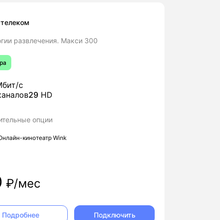
стелеком
гии развлечения. Макси 300
ра
бит/с
аналов
29
HD
ительные опции
Онлайн-кинотеатр Wink
0
₽/мес
Подключить
Подробнее