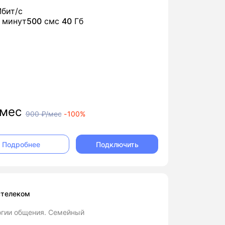
бит/с
минут
500
смс
40
Гб
мес
900
₽/мес
-
100%
Подключить
Подробнее
стелеком
огии общения. Семейный