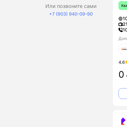
Или позвоните сами
Кв
+7 (903) 940-09-90
1
2
1
Доп
4.6
0