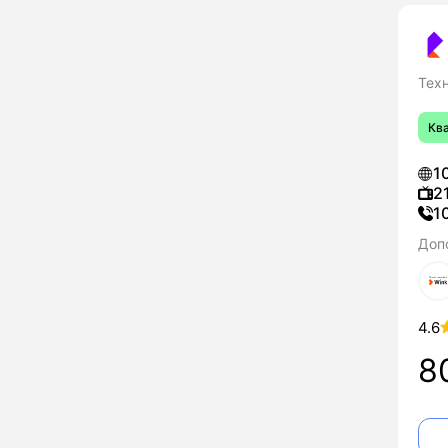
Тех
Кв
1
2
1
Доп
4.6
8