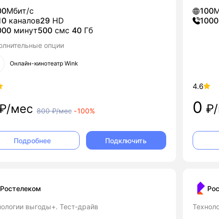
00
Мбит/с
100
М
10
каналов
29
HD
1000
000
минут
500
смс
40
Гб
олнительные опции
Онлайн-кинотеатр Wink
4.6
0
₽/мес
₽/
800
₽/мес
-
100%
Подключить
Подробнее
Ростелеком
Ро
нологии выгоды+. Тест-драйв
Технол