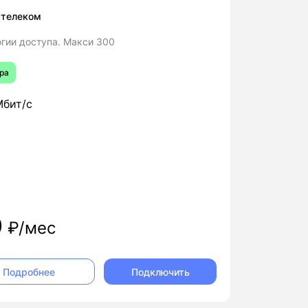
стелеком
гии доступа. Макси 300
ра
бит/с
0
₽/мес
Подключить
Подробнее