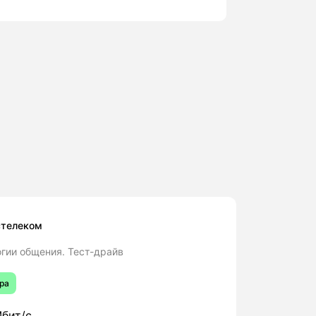
стелеком
гии общения. Тест-драйв
ра
бит/с