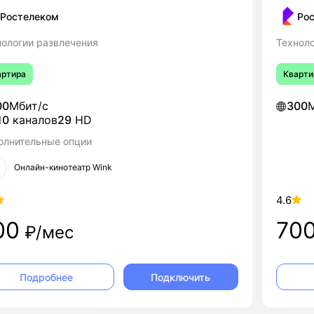
Ростелеком
Ро
нологии развлечения
Техноло
артира
Кварти
00
Мбит/с
300
М
10
каналов
29
HD
олнительные опции
Онлайн-кинотеатр Wink
4.6
00
70
₽/мес
Подключить
Подробнее