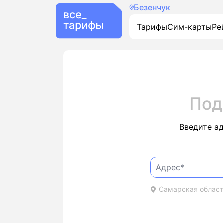
Безенчук
Тарифы
Сим-карты
Ре
Под
Введите а
Самарская область