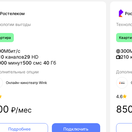
Ростелеком
Ро
нологии выгоды
Техноло
артира
Кварти
00
Мбит/с
300
М
10
каналов
29
HD
210
к
000
минут
500
смс
40
Гб
олнительные опции
Дополн
Онлайн-кинотеатр Wink
4.6
00
85
₽/мес
Подключить
Подробнее