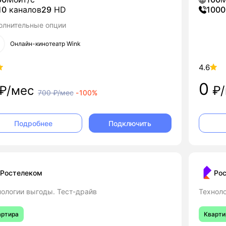
10
каналов
29
HD
1000
олнительные опции
Онлайн-кинотеатр Wink
4.6
0
₽/мес
₽/
700
₽/мес
-
100%
Подключить
Подробнее
Ростелеком
Ро
нологии выгоды. Тест-драйв
Техноло
артира
Кварти