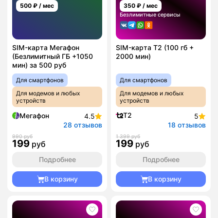
500
₽ / мес
350
₽ / мес
Безлимитные сервисы
SIM-карта Мегафон
SIM-карта T2 (100 гб +
(Безлимитный ГБ +1050
2000 мин)
мин) за 500 руб
Для смартфонов
Для смартфонов
Для модемов и любых
Для модемов и любых
устройств
устройств
T2
Мегафон
4.5
5
28 отзывов
18 отзывов
990 руб
1 399 руб
199
199
руб
руб
Подробнее
Подробнее
В корзину
В корзину