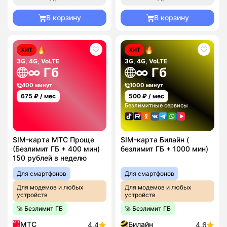
В корзину
В корзину
ХИТ
ХИТ
3G, 4G, VoLTE
3G, 4G, VoLTE
∞ Гб
∞ Гб
400 минут
1000 минут
675
₽ / мес
500
₽ / мес
Безлимитные сервисы
SIM-карта МТС Проще
SIM-карта Билайн (
(Безлимит ГБ + 400 мин)
безлимит ГБ + 1000 мин)
150 рублей в неделю
Для смартфонов
Для смартфонов
Для модемов и любых
Для модемов и любых
устройств
устройств
🚀 Безлимит ГБ
🚀 Безлимит ГБ
МТС
Билайн
4.4
4.6