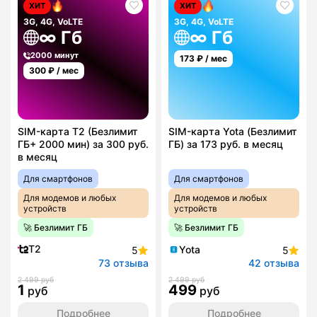
ХИТ
ХИТ
3G, 4G, VoLTE
3G, 4G, VoLTE
∞ Гб
∞ Гб
2000 минут
173
₽ / мес
300
₽ / мес
SIM-карта T2 (Безлимит
SIM-карта Yota (Безлимит
ГБ+ 2000 мин) за 300 руб.
ГБ) за 173 руб. в месяц
в месяц
Для смартфонов
Для смартфонов
Для модемов и любых
Для модемов и любых
устройств
устройств
🚀 Безлимит ГБ
🚀 Безлимит ГБ
T2
Yota
5
5
73 отзыва
42 отзыва
2 499 руб
2 499 руб
1
499
руб
руб
Подробнее
Подробнее