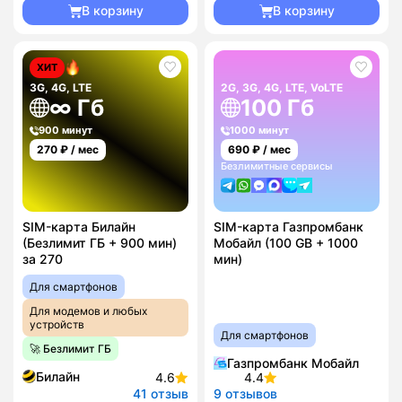
В корзину
В корзину
ХИТ
3G, 4G, LTE
2G, 3G, 4G, LTE, VoLTE
∞ Гб
100 Гб
900 минут
1000 минут
270
₽ / мес
690
₽ / мес
Безлимитные сервисы
SIM-карта Билайн
SIM-карта Газпромбанк
(Безлимит ГБ + 900 мин)
Мобайл (100 GB + 1000
за 270
мин)
Для смартфонов
Для модемов и любых
устройств
Для смартфонов
🚀 Безлимит ГБ
Газпромбанк Мобайл
Билайн
4.6
4.4
41 отзыв
9 отзывов