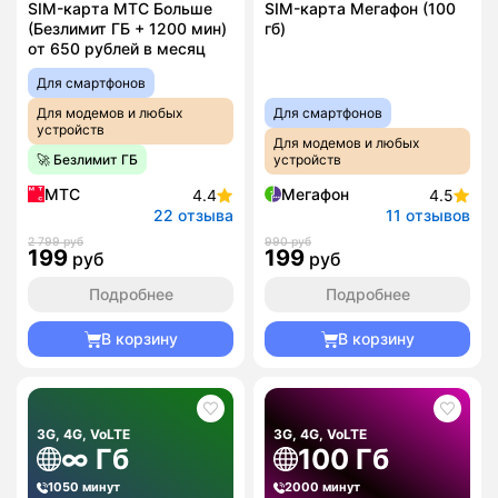
SIM-карта МТС Больше
SIM-карта Мегафон (100
(Безлимит ГБ + 1200 мин)
гб)
от 650 рублей в месяц
Для смартфонов
Для модемов и любых
Для смартфонов
устройств
Для модемов и любых
🚀 Безлимит ГБ
устройств
МТС
Мегафон
4.4
4.5
22 отзыва
11 отзывов
2 799 руб
990 руб
199
199
руб
руб
Подробнее
Подробнее
В корзину
В корзину
3G, 4G, VoLTE
3G, 4G, VoLTE
∞ Гб
100 Гб
1050 минут
2000 минут