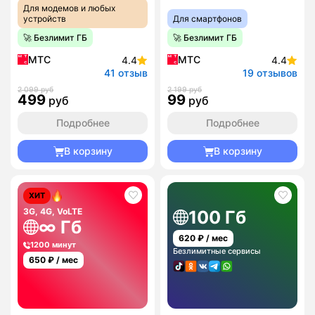
Для модемов и любых
устройств
Для смартфонов
🚀 Безлимит ГБ
🚀 Безлимит ГБ
МТС
МТС
4.4
4.4
41 отзыв
19 отзывов
2 099 руб
2 199 руб
499
99
руб
руб
Подробнее
Подробнее
В корзину
В корзину
ХИТ
3G, 4G, VoLTE
100 Гб
∞ Гб
620
₽ / мес
1200 минут
Безлимитные сервисы
650
₽ / мес