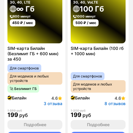
3G, 4G, LTE
3G, 4G, VoLTE
∞ Гб
100 Гб
600 минут
1000 минут
450
₽ / мес
500
₽ / мес
SIM-карта Билайн
SIM-карта Билайн (100 гб
(Безлимит ГБ + 600 мин)
+ 1000 мин)
за 450
Для смартфонов
Для модемов и любых
Для смартфонов
устройств
Для модемов и любых
🚀 Безлимит ГБ
устройств
Билайн
Билайн
4.6
4.6
3 отзыва
8 отзывов
1 599 руб
1 300 руб
199
199
руб
руб
Подробнее
Подробнее