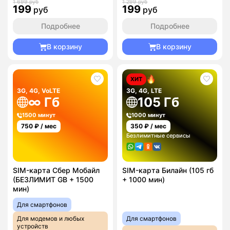
1 699 руб
1 299 руб
199
199
руб
руб
Подробнее
Подробнее
В корзину
В корзину
ХИТ
3G, 4G, VoLTE
3G, 4G, LTE
∞ Гб
105 Гб
1500 минут
1000 минут
750
₽ / мес
350
₽ / мес
Безлимитные сервисы
SIM-карта Сбер Мобайл
SIM-карта Билайн (105 гб
(БЕЗЛИМИТ GB + 1500
+ 1000 мин)
мин)
Для смартфонов
Для модемов и любых
Для смартфонов
устройств