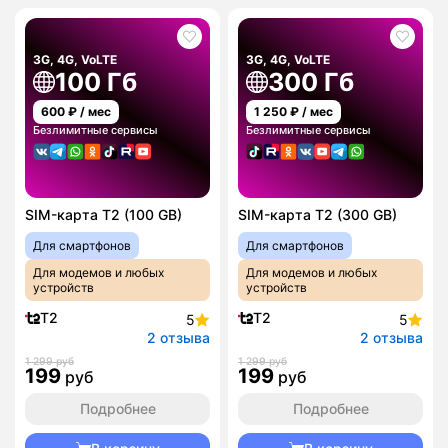
3G, 4G, VoLTE
3G, 4G, VoLTE
100 Гб
300 Гб
600
₽ / мес
1 250
₽ / мес
Безлимитные сервисы
Безлимитные сервисы
SIM-карта T2 (100 GB)
SIM-карта T2 (300 GB)
Для смартфонов
Для смартфонов
Для модемов и любых
Для модемов и любых
устройств
устройств
T2
T2
5
5
2 отзыва
2 отзыва
1 299 руб
1 299 руб
199
199
руб
руб
Подробнее
Подробнее