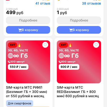
41 отзыв
38 отзывов
2 199 руб
2 500 руб
499
1
руб
руб
Подробнее
Подробнее
В корзину
В корзину
ХИТ
ХИТ
3G, 4G, VoLTE
3G, 4G, VoLTE
∞ Гб
∞ Гб
300 минут
800 минут
550
₽ / мес
600
₽ / мес
SIM-карта МТС РИИЛ
SIM-карта МТС
(Безлимит ГБ + 300 мин)
RED(Безлимит ГБ + 800
от 550 рублей в месяц
мин) 600 рублей в месяц
Для смартфонов