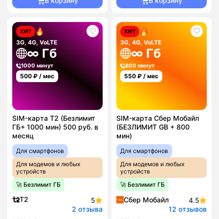
В корзину
В корзину
ХИТ
ХИТ
3G, 4G, VoLTE
3G, 4G, VoLTE
∞ Гб
∞ Гб
1000 минут
800 минут
500
₽ / мес
550
₽ / мес
SIM-карта T2 (Безлимит
SIM-карта Сбер Мобайл
ГБ+ 1000 мин) 500 руб. в
(БЕЗЛИМИТ GB + 800
месяц
мин)
Для смартфонов
Для смартфонов
Для модемов и любых
Для модемов и любых
устройств
устройств
🚀 Безлимит ГБ
🚀 Безлимит ГБ
T2
Сбер Мобайл
5
4.5
2 отзыва
12 отзывов