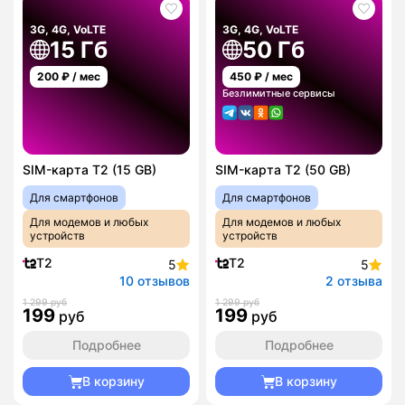
3G, 4G, VoLTE
3G, 4G, VoLTE
15 Гб
50 Гб
200
₽ / мес
450
₽ / мес
Безлимитные сервисы
SIM-карта T2 (15 GB)
SIM-карта T2 (50 GB)
Для смартфонов
Для смартфонов
Для модемов и любых
Для модемов и любых
устройств
устройств
T2
T2
5
5
10 отзывов
2 отзыва
1 299 руб
1 299 руб
199
199
руб
руб
Подробнее
Подробнее
В корзину
В корзину