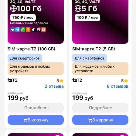
3G, 4G, VoLTE
3G, 4G, VoLTE
100 Гб
5 Гб
750
₽ / мес
100
₽ / мес
Безлимитные сервисы
SIM-карта T2 (100 GB)
SIM-карта T2 (5 GB)
Для смартфонов
Для смартфонов
Для модемов и любых
Для модемов и любых
устройств
устройств
T2
T2
5
5
2 отзыва
8 отзывов
1 399 руб
1 299 руб
199
199
руб
руб
Подробнее
Подробнее
В корзину
В корзину