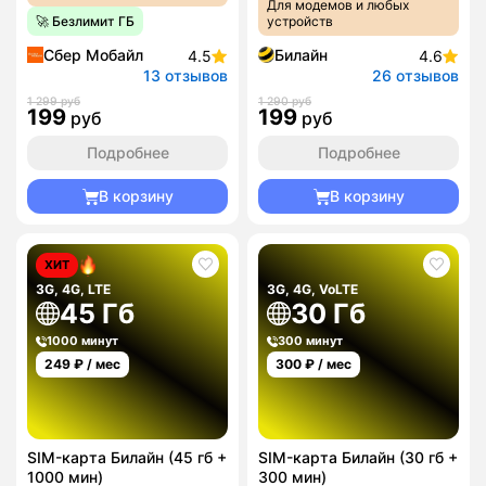
Для модемов и любых
🚀 Безлимит ГБ
устройств
Сбер Мобайл
Билайн
4.5
4.6
13 отзывов
26 отзывов
1 299 руб
1 290 руб
199
199
руб
руб
Подробнее
Подробнее
В корзину
В корзину
ХИТ
3G, 4G, LTE
3G, 4G, VoLTE
45 Гб
30 Гб
1000 минут
300 минут
249
₽ / мес
300
₽ / мес
SIM-карта Билайн (45 гб +
SIM-карта Билайн (30 гб +
1000 мин)
300 мин)