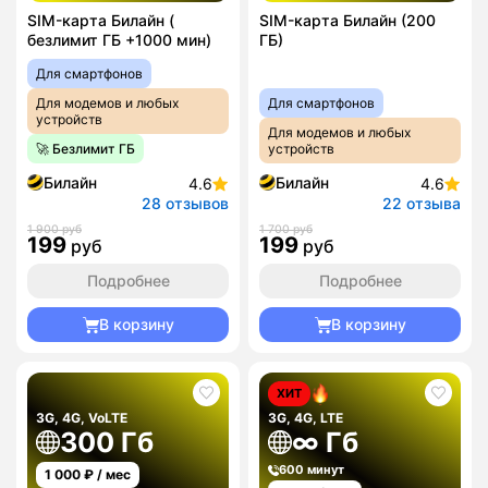
SIM-карта Билайн (
SIM-карта Билайн (200
безлимит ГБ +1000 мин)
ГБ)
Для смартфонов
Для модемов и любых
Для смартфонов
устройств
Для модемов и любых
🚀 Безлимит ГБ
устройств
Билайн
Билайн
4.6
4.6
28 отзывов
22 отзыва
1 900 руб
1 700 руб
199
199
руб
руб
Подробнее
Подробнее
В корзину
В корзину
ХИТ
3G, 4G, VoLTE
3G, 4G, LTE
300 Гб
∞ Гб
600 минут
1 000
₽ / мес