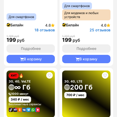
Для смартфонов
Для модемов и любых
Для смартфонов
устройств
Билайн
Билайн
4.6
4.6
18 отзывов
25 отзывов
1 199 руб
1 200 руб
199
199
руб
руб
Подробнее
Подробнее
В корзину
В корзину
ХИТ
3G, 4G, VoLTE
3G, 4G, LTE
∞ Гб
200 Гб
1000 минут
700
₽ / мес
340
₽ / мес
Безлимитные сервисы