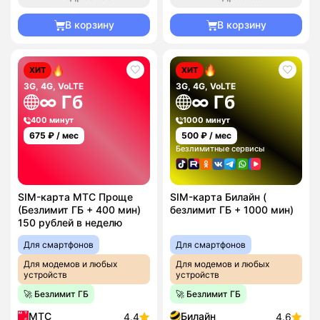
В корзину
В корзину
ХИТ
ХИТ
3G, 4G, VoLTE
3G, 4G, VoLTE
∞ Гб
∞ Гб
400 минут
1000 минут
675
₽ / мес
500
₽ / мес
Безлимитные сервисы
SIM-карта МТС Проще
SIM-карта Билайн (
(Безлимит ГБ + 400 мин)
безлимит ГБ + 1000 мин)
150 рублей в неделю
Для смартфонов
Для смартфонов
Для модемов и любых
Для модемов и любых
устройств
устройств
🚀 Безлимит ГБ
🚀 Безлимит ГБ
МТС
Билайн
4.4
4.6