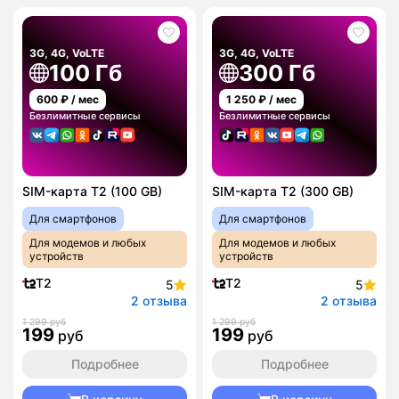
3G, 4G, VoLTE
3G, 4G, VoLTE
100 Гб
300 Гб
600
₽ / мес
1 250
₽ / мес
Безлимитные сервисы
Безлимитные сервисы
SIM-карта T2 (100 GB)
SIM-карта T2 (300 GB)
Для смартфонов
Для смартфонов
Для модемов и любых
Для модемов и любых
устройств
устройств
T2
T2
5
5
2 отзыва
2 отзыва
1 299 руб
1 299 руб
199
199
руб
руб
Подробнее
Подробнее