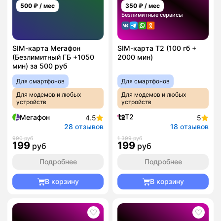
500
₽ / мес
350
₽ / мес
Безлимитные сервисы
SIM-карта Мегафон
SIM-карта T2 (100 гб +
(Безлимитный ГБ +1050
2000 мин)
мин) за 500 руб
Для смартфонов
Для смартфонов
Для модемов и любых
Для модемов и любых
устройств
устройств
T2
Мегафон
4.5
5
28 отзывов
18 отзывов
990 руб
1 399 руб
199
199
руб
руб
Подробнее
Подробнее
В корзину
В корзину