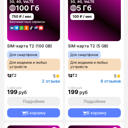
3G, 4G, VoLTE
3G, 4G, VoLTE
100 Гб
5 Гб
750
₽ / мес
100
₽ / мес
Безлимитные сервисы
SIM-карта T2 (100 GB)
SIM-карта T2 (5 GB)
Для смартфонов
Для смартфонов
Для модемов и любых
Для модемов и любых
устройств
устройств
T2
T2
5
5
2 отзыва
8 отзывов
1 399 руб
1 299 руб
199
199
руб
руб
Подробнее
Подробнее
В корзину
В корзину