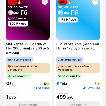
ХИТ
ХИТ
3G, 4G, VoLTE
3G, 4G, VoLTE
∞ Гб
∞ Гб
2000 минут
173
₽ / мес
300
₽ / мес
SIM-карта T2 (Безлимит
SIM-карта Yota (Безлимит
ГБ+ 2000 мин) за 300 руб.
ГБ) за 173 руб. в месяц
в месяц
Для смартфонов
Для смартфонов
Для модемов и любых
Для модемов и любых
устройств
устройств
🚀 Безлимит ГБ
🚀 Безлимит ГБ
T2
Yota
5
5
73 отзыва
42 отзыва
2 499 руб
2 499 руб
1
499
руб
руб
Подробнее
Подробнее