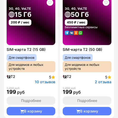
3G, 4G, VoLTE
3G, 4G, VoLTE
15 Гб
50 Гб
200
₽ / мес
450
₽ / мес
Безлимитные сервисы
SIM-карта T2 (15 GB)
SIM-карта T2 (50 GB)
Для смартфонов
Для смартфонов
Для модемов и любых
Для модемов и любых
устройств
устройств
T2
T2
5
5
10 отзывов
2 отзыва
1 299 руб
1 299 руб
199
199
руб
руб
Подробнее
Подробнее
В корзину
В корзину