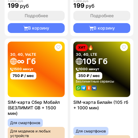
1 699 руб
1 299 руб
199
199
руб
руб
Подробнее
Подробнее
В корзину
В корзину
ХИТ
3G, 4G, VoLTE
3G, 4G, LTE
∞ Гб
105 Гб
1500 минут
1000 минут
750
₽ / мес
350
₽ / мес
Безлимитные сервисы
SIM-карта Сбер Мобайл
SIM-карта Билайн (105 гб
(БЕЗЛИМИТ GB + 1500
+ 1000 мин)
мин)
Для смартфонов
Для модемов и любых
Для смартфонов
устройств