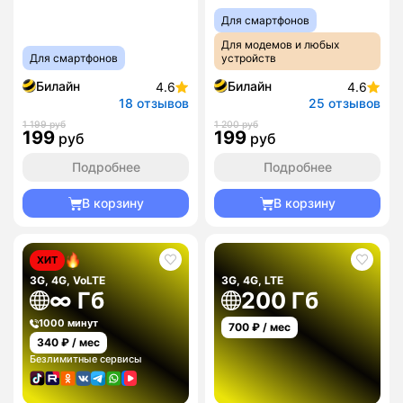
Для смартфонов
Для модемов и любых
Для смартфонов
устройств
Билайн
Билайн
4.6
4.6
18 отзывов
25 отзывов
1 199 руб
1 200 руб
199
199
руб
руб
Подробнее
Подробнее
В корзину
В корзину
ХИТ
3G, 4G, VoLTE
3G, 4G, LTE
∞ Гб
200 Гб
1000 минут
700
₽ / мес
340
₽ / мес
Безлимитные сервисы