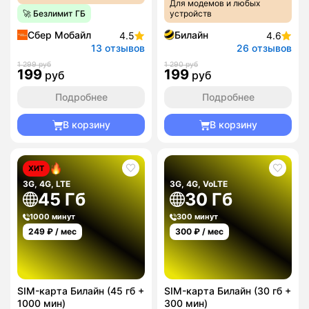
Для модемов и любых
🚀 Безлимит ГБ
устройств
Сбер Мобайл
Билайн
4.5
4.6
13 отзывов
26 отзывов
1 299 руб
1 290 руб
199
199
руб
руб
Подробнее
Подробнее
В корзину
В корзину
ХИТ
3G, 4G, LTE
3G, 4G, VoLTE
45 Гб
30 Гб
1000 минут
300 минут
249
₽ / мес
300
₽ / мес
SIM-карта Билайн (45 гб +
SIM-карта Билайн (30 гб +
1000 мин)
300 мин)