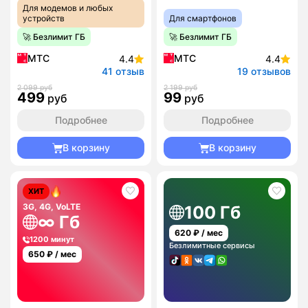
Для модемов и любых
устройств
Для смартфонов
🚀 Безлимит ГБ
🚀 Безлимит ГБ
МТС
МТС
4.4
4.4
41 отзыв
19 отзывов
2 099 руб
2 199 руб
499
99
руб
руб
Подробнее
Подробнее
В корзину
В корзину
ХИТ
3G, 4G, VoLTE
100 Гб
∞ Гб
620
₽ / мес
1200 минут
Безлимитные сервисы
650
₽ / мес