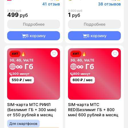
41 отзыв
38 отзывов
2 199 руб
2 500 руб
499
1
руб
руб
Подробнее
Подробнее
В корзину
В корзину
ХИТ
ХИТ
3G, 4G, VoLTE
3G, 4G, VoLTE
∞ Гб
∞ Гб
300 минут
800 минут
550
₽ / мес
600
₽ / мес
SIM-карта МТС РИИЛ
SIM-карта МТС
(Безлимит ГБ + 300 мин)
RED(Безлимит ГБ + 800
от 550 рублей в месяц
мин) 600 рублей в месяц
Для смартфонов