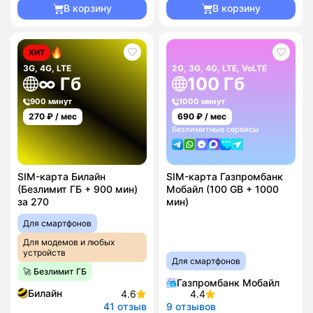
В корзину
В корзину
ХИТ
3G, 4G, LTE
2G, 3G, 4G, LTE, VoLTE
∞ Гб
100 Гб
900 минут
1000 минут
270
₽ / мес
690
₽ / мес
Безлимитные сервисы
SIM-карта Билайн
SIM-карта Газпромбанк
(Безлимит ГБ + 900 мин)
Мобайл (100 GB + 1000
за 270
мин)
Для смартфонов
Для модемов и любых
устройств
Для смартфонов
🚀 Безлимит ГБ
Газпромбанк Мобайл
Билайн
4.6
4.4
41 отзыв
9 отзывов