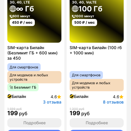
3G, 4G, LTE
3G, 4G, VoLTE
∞ Гб
100 Гб
600 минут
1000 минут
450
₽ / мес
500
₽ / мес
SIM-карта Билайн
SIM-карта Билайн (100 гб
(Безлимит ГБ + 600 мин)
+ 1000 мин)
за 450
Для смартфонов
Для модемов и любых
Для смартфонов
устройств
Для модемов и любых
🚀 Безлимит ГБ
устройств
Билайн
Билайн
4.6
4.6
3 отзыва
8 отзывов
1 599 руб
1 300 руб
199
199
руб
руб
Подробнее
Подробнее