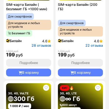
SIM-карта Билайн (
SIM-карта Билайн (200
безлимит ГБ +1000 мин)
ГБ)
Для смартфонов
Для модемов и любых
Для смартфонов
устройств
Для модемов и любых
🚀 Безлимит ГБ
устройств
Билайн
Билайн
4.6
4.6
28 отзывов
22 отзыва
1 900 руб
1 700 руб
199
199
руб
руб
Подробнее
Подробнее
В корзину
В корзину
ХИТ
3G, 4G, VoLTE
3G, 4G, LTE
300 Гб
∞ Гб
600 минут
1 000
₽ / мес