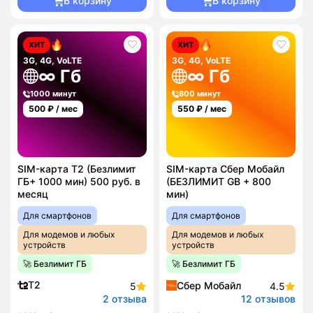
В корзину
В корзину
ХИТ
ХИТ
3G, 4G, VoLTE
3G, 4G, VoLTE
∞ Гб
∞ Гб
1000 минут
800 минут
500
₽ / мес
550
₽ / мес
SIM-карта T2 (Безлимит
SIM-карта Сбер Мобайл
ГБ+ 1000 мин) 500 руб. в
(БЕЗЛИМИТ GB + 800
месяц
мин)
Для смартфонов
Для смартфонов
Для модемов и любых
Для модемов и любых
устройств
устройств
🚀 Безлимит ГБ
🚀 Безлимит ГБ
T2
Сбер Мобайл
5
4.5
2 отзыва
12 отзывов