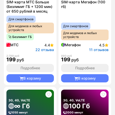
SIM-карта МТС Больше
SIM-карта Мегафон (100
(Безлимит ГБ + 1200 мин)
гб)
от 650 рублей в месяц
Для смартфонов
Для модемов и любых
Для смартфонов
устройств
Для модемов и любых
🚀 Безлимит ГБ
устройств
МТС
Мегафон
4.4
4.5
22 отзыва
11 отзывов
2 799 руб
990 руб
199
199
руб
руб
Подробнее
Подробнее
В корзину
В корзину
3G, 4G, VoLTE
3G, 4G, VoLTE
∞ Гб
100 Гб
1050 минут
2000 минут