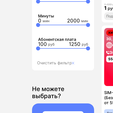
2 499 
1
ру
Минуты
Под
0
2000
ХИ
3G,
Абонентская плата
100
1250
3
55
Очистить фильтр
Не можете
SIM
выбрать?
(Без
от 5