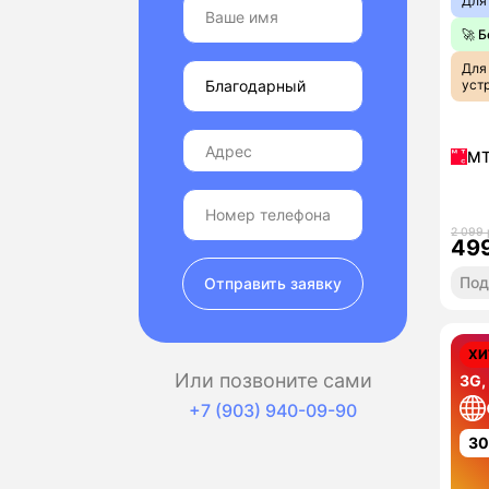
Для
🚀 
Для
уст
М
2 099 
49
Под
Отправить заявку
ХИ
Или позвоните сами
3G,
+7 (903) 940-09-90
3