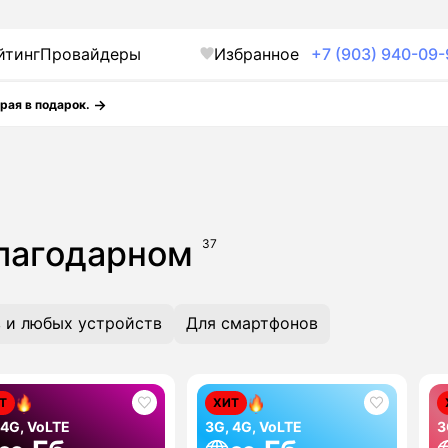
йтинг
Провайдеры
Избранное
+7 (903) 940-09-
рая в подарок.
Благодарном
37
 и любых устройств
Для смартфонов
Т
ХИТ
 4G, VoLTE
3G, 4G, VoLTE
3