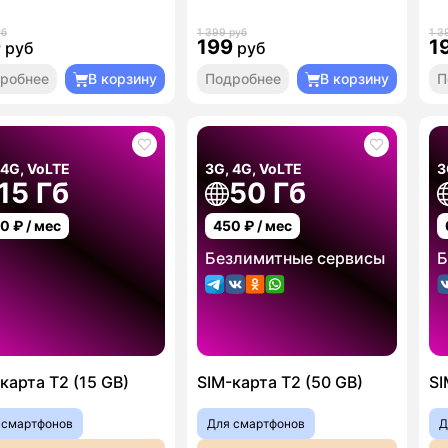
уб
1 399 руб
1 3
9
199
1
руб
руб
робнее
В корзину
Подробнее
В корзину
П
 4G, VoLTE
3G, 4G, VoLTE
3
15 Гб
50 Гб
00
₽ / мес
450
₽ / мес
Безлимитные сервисы
Б
карта T2 (15 GB)
SIM-карта T2 (50 GB)
SI
 смартфонов
Для смартфонов
Д