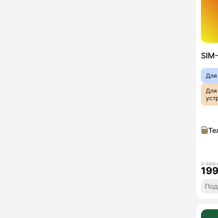
SIM-
Для
Для
уст
Те
2 499 
19
Под