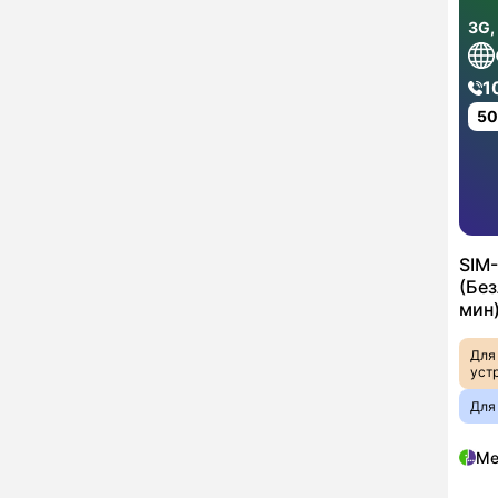
3G,
1
5
SIM
(Бе
мин)
Для
уст
Для
Ме