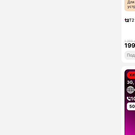
Для
уст
T2
1 299 
19
Под
ХИ
3G,
1
5