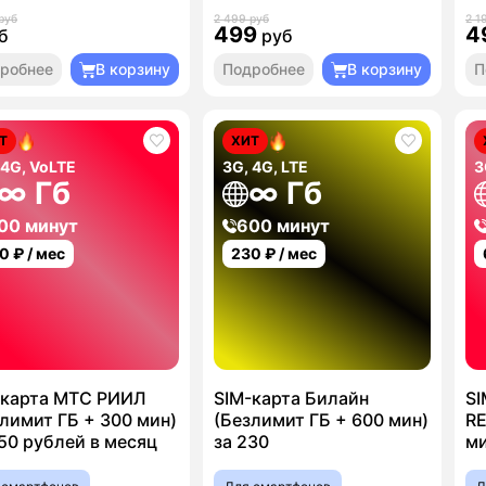
руб
2 499 руб
2 1
499
4
б
руб
робнее
В корзину
Подробнее
В корзину
П
Т
ХИТ
 4G, VoLTE
3G, 4G, LTE
3
∞ Гб
∞ Гб
00 минут
600 минут
0
₽ / мес
230
₽ / мес
-карта МТС РИИЛ
SIM-карта Билайн
SI
лимит ГБ + 300 мин)
(Безлимит ГБ + 600 мин)
RE
50 рублей в месяц
за 230
ми