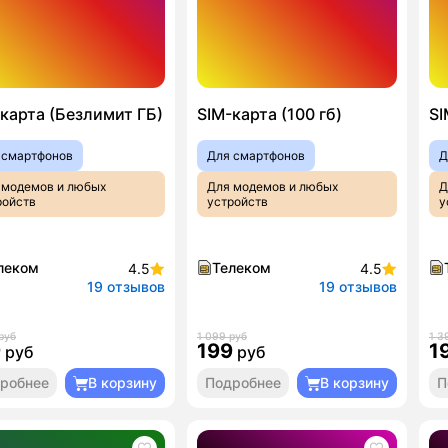
карта (Безлимит ГБ)
SIM-карта (100 гб)
SI
 смартфонов
Для смартфонов
Д
 модемов и любых
Для модемов и любых
Д
ройств
устройств
у
леком
Телеком
4.5
4.5
19 отзывов
19 отзывов
руб
1 099 руб
1 3
9
199
1
руб
руб
робнее
В корзину
Подробнее
В корзину
П