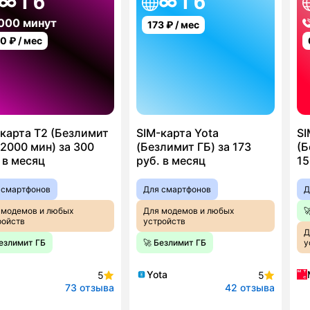
∞ Гб
∞ Гб
000 минут
173
₽ / мес
00
₽ / мес
карта T2 (Безлимит
SIM-карта Yota
SI
2000 мин) за 300
(Безлимит ГБ) за 173
(Б
 в месяц
руб. в месяц
15
 смартфонов
Для смартфонов
Д
 модемов и любых
Для модемов и любых

ройств
устройств
Д
Безлимит ГБ
🚀 Безлимит ГБ
у
Yota
5
5
73 отзыва
42 отзыва