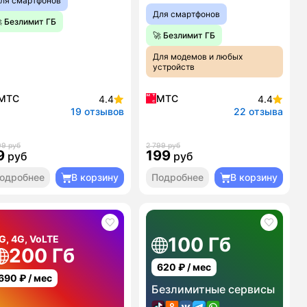
ля смартфонов
Для смартфонов
 Безлимит ГБ
🚀 Безлимит ГБ
Для модемов и любых
устройств
МТС
МТС
4.4
4.4
19 отзывов
22 отзыва
99 руб
2 799 руб
9
199
руб
руб
одробнее
В корзину
Подробнее
В корзину
G, 4G, VoLTE
100 Гб
200 Гб
620
₽ / мес
690
₽ / мес
Безлимитные сервисы