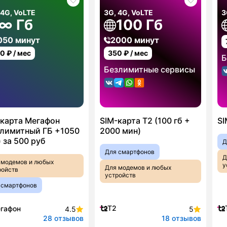
 4G, VoLTE
3G, 4G, VoLTE
3
∞ Гб
100 Гб
050 минут
2000 минут
00
₽ / мес
350
₽ / мес
Б
Безлимитные сервисы
-карта Мегафон
SIM-карта T2 (100 гб +
SI
злимитный ГБ +1050
2000 мин)
 за 500 руб
Д
Для смартфонов
Д
 модемов и любых
у
Для модемов и любых
ройств
устройств
 смартфонов
T2
гафон
4.5
5
28 отзывов
18 отзывов