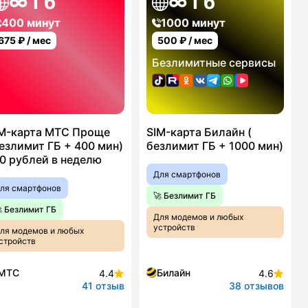
∞ Гб
∞ Гб
400 минут
1000 минут
675
₽ / мес
500
₽ / мес
Безлимитные сервисы
M-карта МТС Проще
SIM-карта Билайн (
езлимит ГБ + 400 мин)
безлимит ГБ + 1000 мин)
0 рублей в неделю
Для смартфонов
ля смартфонов
🚀 Безлимит ГБ
 Безлимит ГБ
Для модемов и любых
устройств
ля модемов и любых
стройств
МТС
Билайн
4.4
4.6
41 отзыв
38 отзывов