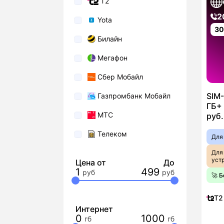
T2
2
Yota
3
Билайн
Мегафон
Сбер Мобайл
SIM-
Газпромбанк Мобайл
ГБ+ 
МТС
руб.
Телеком
Для
Для
уст
Цена от
До
1
499
🚀 
T2
Интернет
0
1000