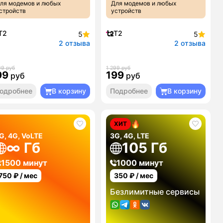
ля модемов и любых
Для модемов и любых
стройств
устройств
T2
T2
5
5
2 отзыва
2 отзыва
99 руб
1 299 руб
99
199
руб
руб
одробнее
В корзину
Подробнее
В корзину
ХИТ
G, 4G, VoLTE
3G, 4G, LTE
∞ Гб
105 Гб
1500 минут
1000 минут
750
₽ / мес
350
₽ / мес
Безлимитные сервисы