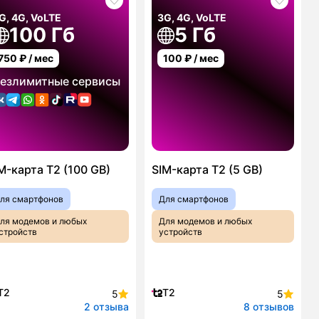
G, 4G, VoLTE
3G, 4G, VoLTE
100 Гб
5 Гб
750
₽ / мес
100
₽ / мес
езлимитные сервисы
M-карта T2 (100 GB)
SIM-карта T2 (5 GB)
ля смартфонов
Для смартфонов
ля модемов и любых
Для модемов и любых
стройств
устройств
T2
T2
5
5
2 отзыва
8 отзывов