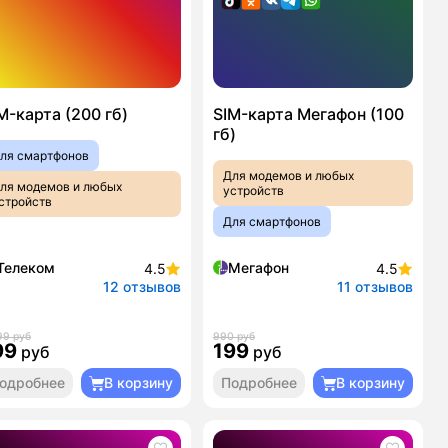
M-карта (200 гб)
SIM-карта Мегафон (100
гб)
ля смартфонов
Для модемов и любых
ля модемов и любых
устройств
стройств
Для смартфонов
Телеком
Мегафон
4.5
4.5
12 отзывов
11 отзывов
99 руб
990 руб
99
199
руб
руб
одробнее
В корзину
Подробнее
В корзину