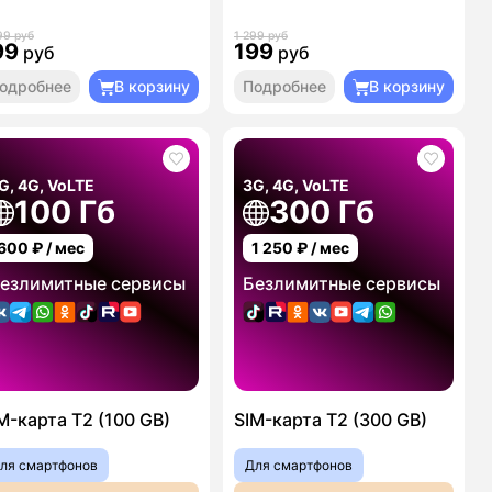
99 руб
1 299 руб
99
199
руб
руб
одробнее
В корзину
Подробнее
В корзину
G, 4G, VoLTE
3G, 4G, VoLTE
100 Гб
300 Гб
600
₽ / мес
1 250
₽ / мес
езлимитные сервисы
Безлимитные сервисы
M-карта T2 (100 GB)
SIM-карта T2 (300 GB)
ля смартфонов
Для смартфонов