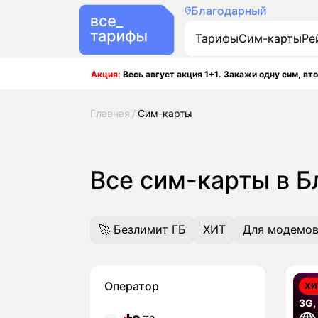
Благодарный
Тарифы
Сим-карты
Ре
Акция:
Весь август акция 1+1. Закажи одну сим, вто
Главная
Сим-карты
Все сим-карты в 
🚀 Безлимит ГБ
ХИТ
Для модемов
Оператор
ХИ
3G,