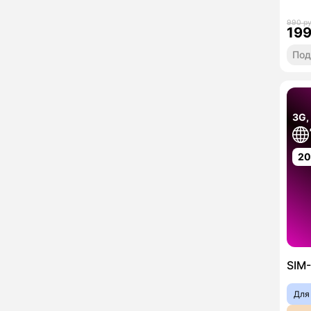
990 р
19
Под
3G,
2
SIM-
Для