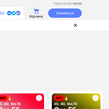
81135
ПОДКЛЮЧЕНО
90
Связаться
Корзина
ХИТ
ХИТ
G, 4G, VoLTE
3G, 4G, VoLTE