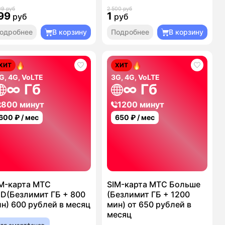
99 руб
2 500 руб
99
1
руб
руб
одробнее
В корзину
Подробнее
В корзину
ХИТ
ХИТ
G, 4G, VoLTE
3G, 4G, VoLTE
∞ Гб
∞ Гб
800 минут
1200 минут
600
₽ / мес
650
₽ / мес
M-карта МТС
SIM-карта МТС Больше
D(Безлимит ГБ + 800
(Безлимит ГБ + 1200
н) 600 рублей в месяц
мин) от 650 рублей в
месяц