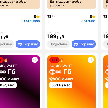
 модемов и любых
Для модемов и любых
Д
ройств
устройств
у
T2
5
5
10 отзывов
2 отзыва
руб
1 299 руб
1 2
9
199
1
руб
руб
робнее
В корзину
Подробнее
В корзину
П
Т
ХИТ
 4G, VoLTE
3G, 4G, VoLTE
3
∞ Гб
∞ Гб
000 минут
800 минут
00
₽ / мес
550
₽ / мес