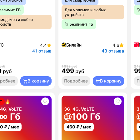
 смартфонов
Для смартфонов
Д
Безлимит ГБ
Для модемов и любых

устройств
 модемов и любых
ройств
🚀 Безлимит ГБ
ТС
Билайн
4.4
4.6
41 отзыв
43 отзыва
руб
1 899 руб
2 1
9
499
9
руб
руб
робнее
В корзину
Подробнее
В корзину
П
Т
 4G, VoLTE
3G, 4G, VoLTE
3
∞ Гб
100 Гб
00
₽ / мес
460
₽ / мес