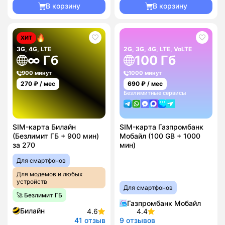
В корзину
В корзину
ХИТ
3G, 4G, LTE
2G, 3G, 4G, LTE, VoLTE
∞ Гб
100 Гб
900 минут
1000 минут
270
₽ / мес
690
₽ / мес
Безлимитные сервисы
SIM-карта Билайн
SIM-карта Газпромбанк
(Безлимит ГБ + 900 мин)
Мобайл (100 GB + 1000
за 270
мин)
Для смартфонов
Для модемов и любых
устройств
Для смартфонов
🚀 Безлимит ГБ
Газпромбанк Мобайл
Билайн
4.6
4.4
41 отзыв
9 отзывов