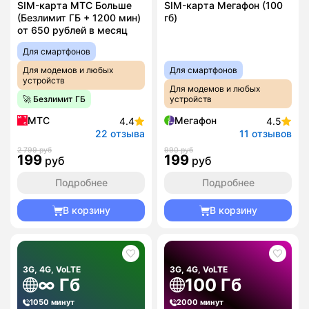
SIM-карта МТС Больше
SIM-карта Мегафон (100
(Безлимит ГБ + 1200 мин)
гб)
от 650 рублей в месяц
Для смартфонов
Для модемов и любых
Для смартфонов
устройств
Для модемов и любых
🚀 Безлимит ГБ
устройств
МТС
Мегафон
4.4
4.5
22 отзыва
11 отзывов
2 799 руб
990 руб
199
199
руб
руб
Подробнее
Подробнее
В корзину
В корзину
3G, 4G, VoLTE
3G, 4G, VoLTE
∞ Гб
100 Гб
1050 минут
2000 минут