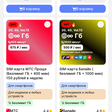
В корзину
В корзину
ХИТ
ХИТ
3G, 4G, VoLTE
3G, 4G, VoLTE
∞ Гб
∞ Гб
400 минут
1000 минут
675
₽ / мес
500
₽ / мес
Безлимитные сервисы
SIM-карта МТС Проще
SIM-карта Билайн (
(Безлимит ГБ + 400 мин)
безлимит ГБ + 1000 мин)
150 рублей в неделю
Для смартфонов
Для смартфонов
Для модемов и любых
Для модемов и любых
устройств
устройств
🚀 Безлимит ГБ
🚀 Безлимит ГБ
МТС
Билайн
4.4
4.6