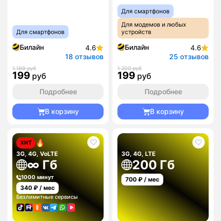
Для смартфонов
Для модемов и любых
Для смартфонов
устройств
Билайн
Билайн
4.6
4.6
18 отзывов
25 отзывов
1 199 руб
1 200 руб
199
199
руб
руб
Подробнее
Подробнее
В корзину
В корзину
ХИТ
3G, 4G, VoLTE
3G, 4G, LTE
∞ Гб
200 Гб
1000 минут
700
₽ / мес
340
₽ / мес
Безлимитные сервисы