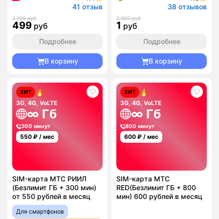
41 отзыв
38 отзывов
2 199 руб
2 500 руб
499
1
руб
руб
Подробнее
Подробнее
В корзину
В корзину
ХИТ
ХИТ
3G, 4G, VoLTE
3G, 4G, VoLTE
∞ Гб
∞ Гб
300 минут
800 минут
550
₽ / мес
600
₽ / мес
SIM-карта МТС РИИЛ
SIM-карта МТС
(Безлимит ГБ + 300 мин)
RED(Безлимит ГБ + 800
от 550 рублей в месяц
мин) 600 рублей в месяц
Для смартфонов