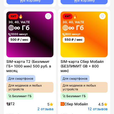
В корзину
В корзину
ХИТ
ХИТ
3G, 4G, VoLTE
3G, 4G, VoLTE
∞ Гб
∞ Гб
1000 минут
800 минут
500
₽ / мес
550
₽ / мес
SIM-карта T2 (Безлимит
SIM-карта Сбер Мобайл
ГБ+ 1000 мин) 500 руб. в
(БЕЗЛИМИТ GB + 800
месяц
мин)
Для смартфонов
Для смартфонов
Для модемов и любых
Для модемов и любых
устройств
устройств
🚀 Безлимит ГБ
🚀 Безлимит ГБ
T2
Сбер Мобайл
5
4.5
2 отзыва
12 отзывов