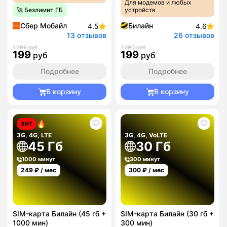
Для модемов и любых
🚀 Безлимит ГБ
устройств
Сбер Мобайл
Билайн
4.5
4.6
13 отзывов
26 отзывов
1 299 руб
1 290 руб
199
199
руб
руб
Подробнее
Подробнее
В корзину
В корзину
ХИТ
3G, 4G, LTE
3G, 4G, VoLTE
45 Гб
30 Гб
1000 минут
300 минут
249
₽ / мес
300
₽ / мес
SIM-карта Билайн (45 гб +
SIM-карта Билайн (30 гб +
1000 мин)
300 мин)