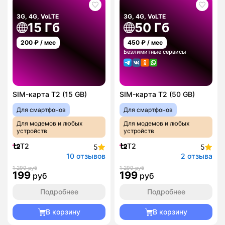
3G, 4G, VoLTE
3G, 4G, VoLTE
15 Гб
50 Гб
200
₽ / мес
450
₽ / мес
Безлимитные сервисы
SIM-карта T2 (15 GB)
SIM-карта T2 (50 GB)
Для смартфонов
Для смартфонов
Для модемов и любых
Для модемов и любых
устройств
устройств
T2
T2
5
5
10 отзывов
2 отзыва
1 299 руб
1 299 руб
199
199
руб
руб
Подробнее
Подробнее
В корзину
В корзину