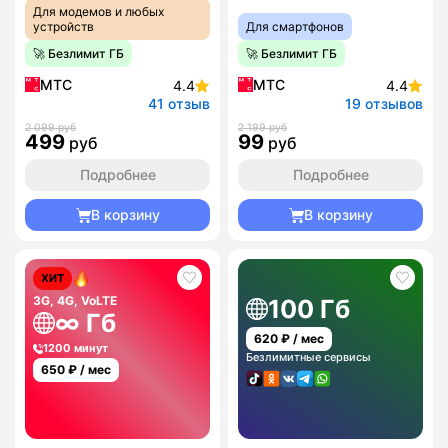
Для модемов и любых
устройств
Для смартфонов
🚀 Безлимит ГБ
🚀 Безлимит ГБ
МТС
МТС
4.4
4.4
41 отзыв
19 отзывов
2 099 руб
2 199 руб
499
99
руб
руб
Подробнее
Подробнее
В корзину
В корзину
ХИТ
3G, 4G, VoLTE
100 Гб
∞ Гб
620
₽ / мес
1200 минут
Безлимитные сервисы
650
₽ / мес