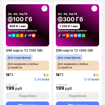
3G, 4G, VoLTE
3G, 4G, VoLTE
100 Гб
300 Гб
600
₽ / мес
1 250
₽ / мес
Безлимитные сервисы
Безлимитные сервисы
SIM-карта T2 (100 GB)
SIM-карта T2 (300 GB)
Для смартфонов
Для смартфонов
Для модемов и любых
Для модемов и любых
устройств
устройств
T2
T2
5
5
2 отзыва
2 отзыва
1 299 руб
1 299 руб
199
199
руб
руб
Подробнее
Подробнее