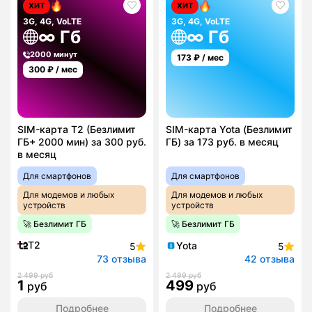
ХИТ
ХИТ
3G, 4G, VoLTE
3G, 4G, VoLTE
∞ Гб
∞ Гб
2000 минут
173
₽ / мес
300
₽ / мес
SIM-карта T2 (Безлимит
SIM-карта Yota (Безлимит
ГБ+ 2000 мин) за 300 руб.
ГБ) за 173 руб. в месяц
в месяц
Для смартфонов
Для смартфонов
Для модемов и любых
Для модемов и любых
устройств
устройств
🚀 Безлимит ГБ
🚀 Безлимит ГБ
T2
Yota
5
5
73 отзыва
42 отзыва
2 499 руб
2 499 руб
1
499
руб
руб
Подробнее
Подробнее