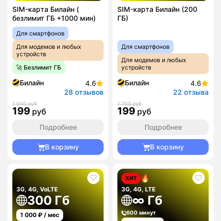
SIM-карта Билайн (
SIM-карта Билайн (200
безлимит ГБ +1000 мин)
ГБ)
Для смартфонов
Для модемов и любых
Для смартфонов
устройств
Для модемов и любых
🚀 Безлимит ГБ
устройств
Билайн
Билайн
4.6
4.6
28 отзывов
22 отзыва
1 900 руб
1 700 руб
199
199
руб
руб
Подробнее
Подробнее
В корзину
В корзину
ХИТ
3G, 4G, VoLTE
3G, 4G, LTE
300 Гб
∞ Гб
600 минут
1 000
₽ / мес