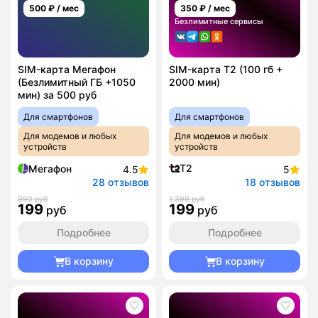
500
₽ / мес
350
₽ / мес
Безлимитные сервисы
SIM-карта Мегафон
SIM-карта T2 (100 гб +
(Безлимитный ГБ +1050
2000 мин)
мин) за 500 руб
Для смартфонов
Для смартфонов
Для модемов и любых
Для модемов и любых
устройств
устройств
T2
Мегафон
4.5
5
28 отзывов
18 отзывов
990 руб
1 399 руб
199
199
руб
руб
Подробнее
Подробнее
В корзину
В корзину