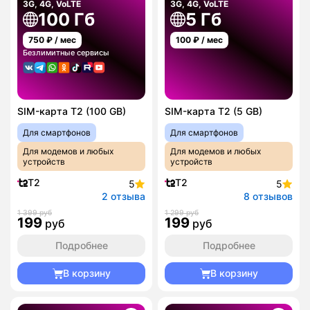
3G, 4G, VoLTE
3G, 4G, VoLTE
100 Гб
5 Гб
750
₽ / мес
100
₽ / мес
Безлимитные сервисы
SIM-карта T2 (100 GB)
SIM-карта T2 (5 GB)
Для смартфонов
Для смартфонов
Для модемов и любых
Для модемов и любых
устройств
устройств
T2
T2
5
5
2 отзыва
8 отзывов
1 399 руб
1 299 руб
199
199
руб
руб
Подробнее
Подробнее
В корзину
В корзину