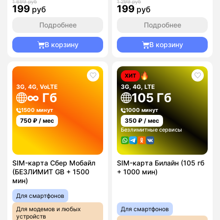
1 699 руб
1 299 руб
199
199
руб
руб
Подробнее
Подробнее
В корзину
В корзину
ХИТ
3G, 4G, VoLTE
3G, 4G, LTE
∞ Гб
105 Гб
1500 минут
1000 минут
750
₽ / мес
350
₽ / мес
Безлимитные сервисы
SIM-карта Сбер Мобайл
SIM-карта Билайн (105 гб
(БЕЗЛИМИТ GB + 1500
+ 1000 мин)
мин)
Для смартфонов
Для модемов и любых
Для смартфонов
устройств