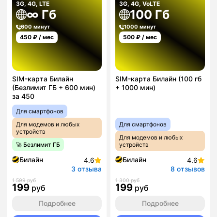
3G, 4G, LTE
3G, 4G, VoLTE
∞ Гб
100 Гб
600 минут
1000 минут
450
₽ / мес
500
₽ / мес
SIM-карта Билайн
SIM-карта Билайн (100 гб
(Безлимит ГБ + 600 мин)
+ 1000 мин)
за 450
Для смартфонов
Для модемов и любых
Для смартфонов
устройств
Для модемов и любых
🚀 Безлимит ГБ
устройств
Билайн
Билайн
4.6
4.6
3 отзыва
8 отзывов
1 599 руб
1 300 руб
199
199
руб
руб
Подробнее
Подробнее