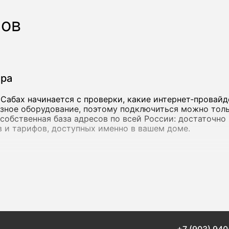
ров
ера
Сабах начинается с проверки, какие интернет‑провай
азное оборудование, поэтому подключиться можно толь
ть собственная база адресов по всей России: достаточн
 и тарифов, доступных именно в вашем доме.
инения
от 15 Мбит/с - ее достаточно для переписки, просмотр
етесь облачными сервисами, работаете с объемными ф
 с более высокой пропускной способностью. в Богатых
 как крупные федеральные операторы, так и локальные 