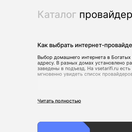
Каталог
провайде
Как выбрать интернет‑провайд
Выбор домашнего интернета в Богатых 
адресу. В разных домах установлено р
заведены в подъезд. На vsetarifi.ru ес
мгновенно увидеть список провайдеров
Скорость и стабильность соед
Читать полностью
Для базовых задач подойдет скорость 
видеозвонков. Если вы активно пользу
онлайн, лучше сразу выбирать тарифы
до 10 000 Мбит/с, которые предлагают