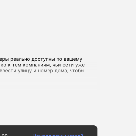
деры реально доступны по вашему
ко к тем компаниям, чьи сети уже
о ввести улицу и номер дома, чтобы
а фильмов в обычном качестве и
айлами, ведете стримы или играете
 Сабах доступны решения со скоростью
сети.