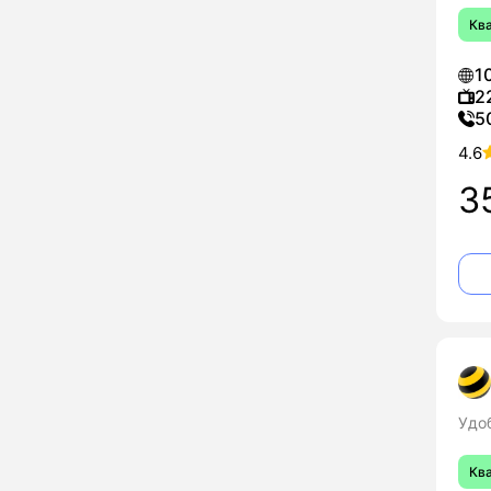
Кв
1
2
5
4.6
3
Удо
Кв