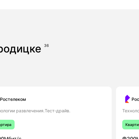
ородицке
36
Ростелеком
Ро
нологии развлечения.Тест-драйв.
Техноло
артира
Кварти
00
Мбит/с
200
М