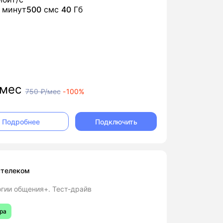
минут
500
смс
40
Гб
мес
750
₽/мес
-
100%
Подключить
Подробнее
стелеком
гии общения+. Тест-драйв
ра