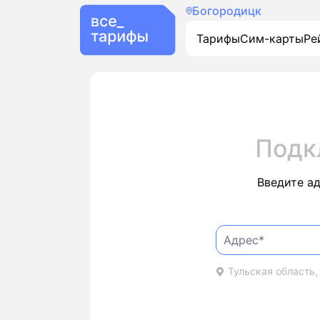
Богородицк
Тарифы
Сим-карты
Ре
Подк
Введите а
Тульская область,