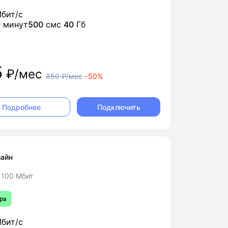
бит/с
0
минут
500
смс
40
Гб
5
₽/мес
850
₽/мес
-
50%
Подключить
Подробнее
айн
 100 Мбит
ра
бит/с