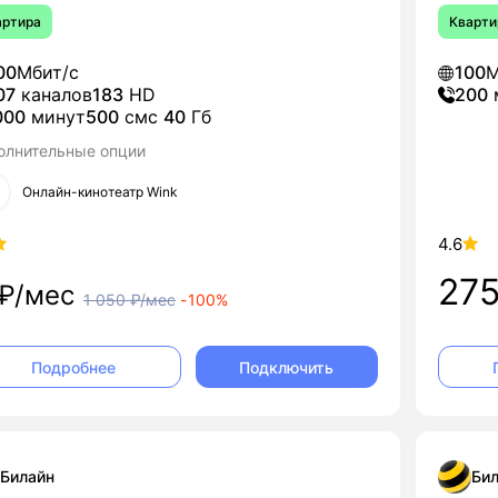
артира
Кварти
00
Мбит/с
100
М
07
каналов
183
HD
200
000
минут
500
смс
40
Гб
олнительные опции
Онлайн-кинотеатр Wink
4.6
27
₽/мес
1 050
₽/мес
-
100%
Подключить
Подробнее
Билайн
Бил