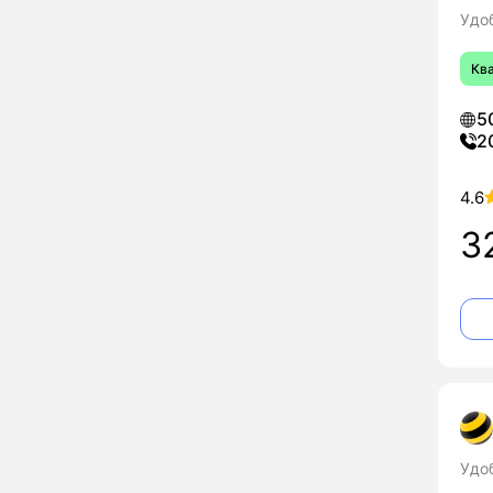
Удо
Кв
5
2
4.6
3
Удо