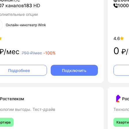
07
каналов
183
HD
1000
олнительные опции
Онлайн-кинотеатр Wink
4.6
0
₽/мес
₽/
750
₽/мес
-
100%
Подключить
Подробнее
Ростелеком
Ро
нологии выгоды. Тест-драйв
Техноло
артира
Кварти