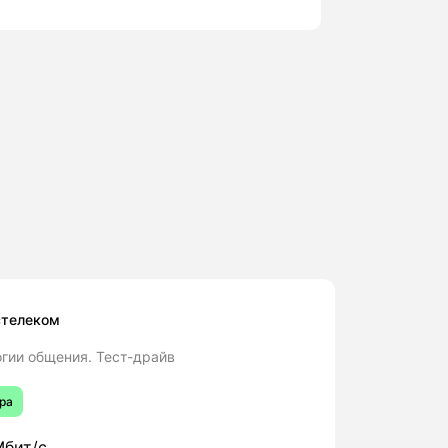
стелеком
гии общения. Тест-драйв
ра
бит/с