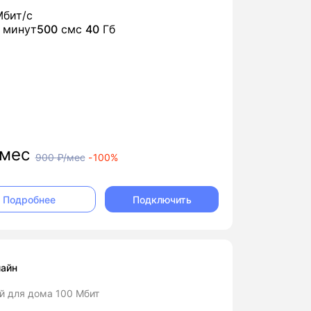
бит/с
минут
500
смс
40
Гб
мес
900
₽/мес
-
100%
Подключить
Подробнее
айн
й для дома 100 Мбит