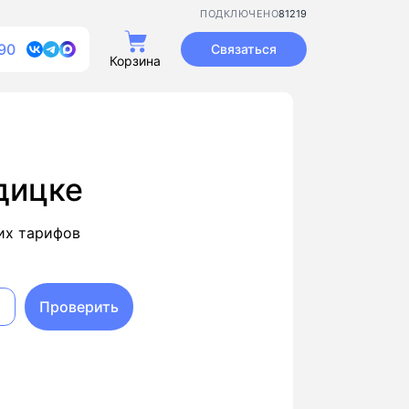
81219
ПОДКЛЮЧЕНО
90
Связаться
Корзина
дицке
их тарифов
Проверить