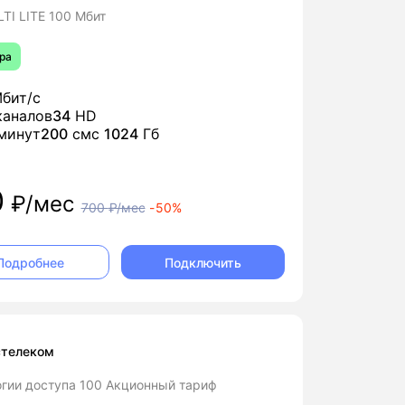
TI LITE 100 Мбит
ра
бит/с
аналов
34
HD
минут
200
смс
1024
Гб
0
₽/мес
700
₽/мес
-
50%
Подключить
Подробнее
стелеком
гии доступа 100 Акционный тариф