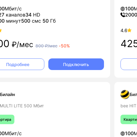
00
Мбит/с
100
М
27
каналов
34
HD
200
00
минут
500
смс
50
Гб
4.6
00
42
₽/мес
800
₽/мес
-
50%
Подключить
Подробнее
Билайн
Бил
 MULTI LITE 500 Мбит
bee HIT
артира
Кварти
00
Мбит/с
100
М