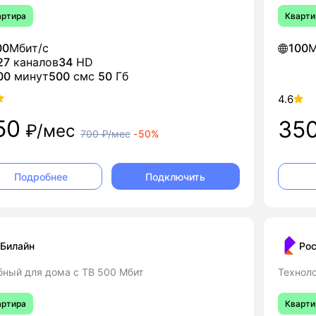
артира
Кварти
00
Мбит/с
100
М
27
каналов
34
HD
00
минут
500
смс
50
Гб
4.6
50
35
₽/мес
700
₽/мес
-
50%
Подключить
Подробнее
Билайн
Ро
бный для дома с ТВ 500 Мбит
Технол
артира
Кварти