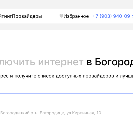
йтинг
Провайдеры
Избранное
+7 (903) 940-09-
лючить интернет
в Богоро
дрес и получите список доступных провайдеров и лучш
 Богородицкий р-н, Богородицк, ул Кирпичная, 10