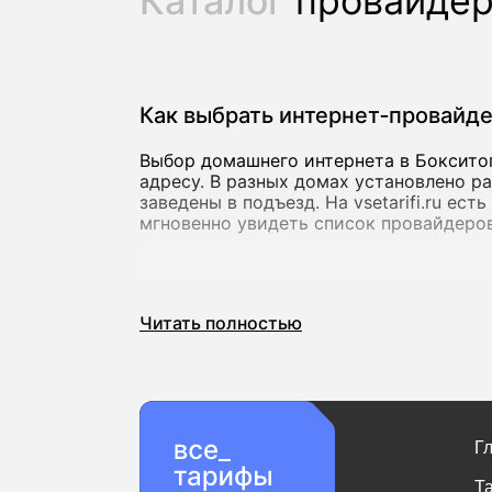
Каталог
провайде
Как выбрать интернет‑провайд
Выбор домашнего интернета в Бокситог
адресу. В разных домах установлено р
заведены в подъезд. На vsetarifi.ru ес
мгновенно увидеть список провайдеров
Скорость и стабильность соед
Читать полностью
Для базовых задач подойдет скорость 
видеозвонков. Если вы активно пользу
онлайн, лучше сразу выбирать тарифы 
скоростью до 10 000 Мбит/с, которые 
Важно учитывать не только максимальн
Г
проседает вечером, комфорт от форма
Т