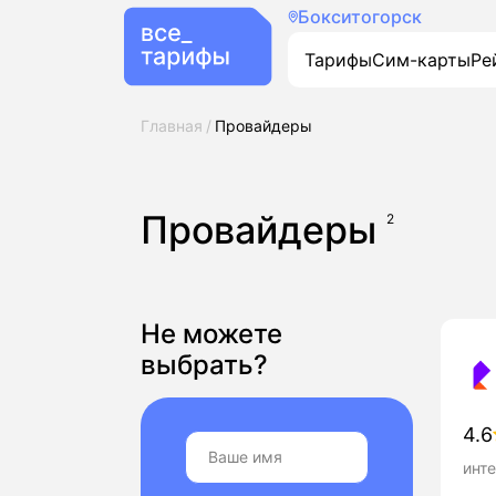
Бокситогорск
Тарифы
Сим-карты
Ре
Главная
Провайдеры
Провайдеры
2
Не можете
выбрать?
4.6
инте