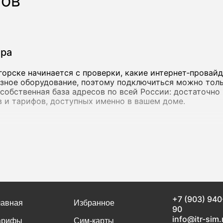
ров
ера
орске начинается с проверки, какие интернет‑провай
азное оборудование, поэтому подключиться можно толь
ть собственная база адресов по всей России: достаточн
 и тарифов, доступных именно в вашем доме.
инения
от 15 Мбит/с - ее достаточно для переписки, просмотр
етесь облачными сервисами, работаете с объемными ф
с более высокой пропускной способностью. в Боксито
предлагают как крупные федеральные операторы, так и 
+7 (903) 940
ую скорость, но и стабильность соединения. Если инт
лавная
Избранное
90
льно высокой скорости быстро исчезает.
info@itr-sim.
арифы
Сим-карты