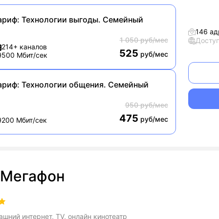
ариф:
Технологии выгоды. Семейный
146 ад
1 050 руб/мес
Досту
214+ каналов
525
руб/мес
500 Мбит/сек
ариф:
Технологии общения. Семейный
950 руб/мес
475
руб/мес
200 Мбит/сек
Мегафон
шний интернет, TV, онлайн кинотеатр