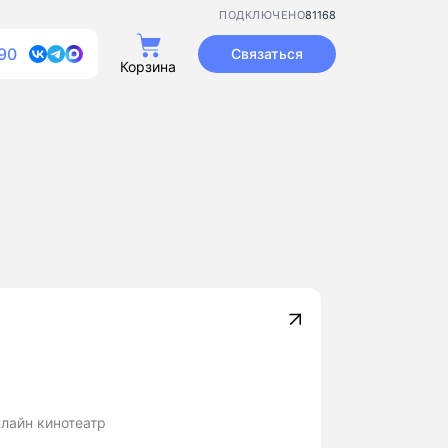
81168
ПОДКЛЮЧЕНО
90
Связаться
Корзина
нлайн кинотеатр