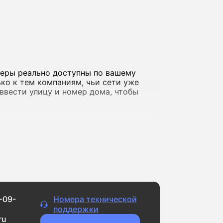
деры реально доступны по вашему
ко к тем компаниям, чьи сети уже
о ввести улицу и номер дома, чтобы
а фильмов в обычном качестве и
айлами, ведете стримы или играете
горске доступны решения со
локальные сети.
-09-
Номера технической
ернет регулярно «падает» или сильно
поддержки
ru