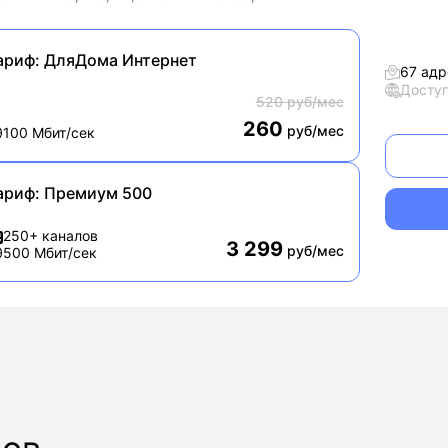
ариф:
ДляДома Интернет
67 адр
Досту
520 руб/мес
260
руб/мес
100 Мбит/сек
ариф:
Премиум 500
250+ каналов
3 299
руб/мес
500 Мбит/сек