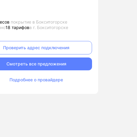
есов
покрытие в Бокситогорске
пно
18 тарифов
в г. Бокситогорске
Проверить адрес подключения
Смотреть все предложения
Подробнее о провайдере