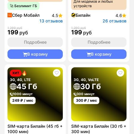
Для модемов и любых
🚀 Безлимит ГБ
устройств
Сбер Мобайл
Билайн
4.5
4.6
13 отзывов
26 отзывов
1 299 руб
1 290 руб
199
199
руб
руб
Подробнее
Подробнее
В корзину
В корзину
ХИТ
3G, 4G, LTE
3G, 4G, VoLTE
45 Гб
30 Гб
1000 минут
300 минут
249
₽ / мес
300
₽ / мес
SIM-карта Билайн (45 гб +
SIM-карта Билайн (30 гб +
1000 мин)
300 мин)