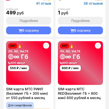
41 отзыв
38 отзывов
2 199 руб
2 500 руб
499
1
руб
руб
Подробнее
Подробнее
В корзину
В корзину
ХИТ
ХИТ
3G, 4G, VoLTE
3G, 4G, VoLTE
∞ Гб
∞ Гб
300 минут
800 минут
550
₽ / мес
600
₽ / мес
SIM-карта МТС РИИЛ
SIM-карта МТС
(Безлимит ГБ + 300 мин)
RED(Безлимит ГБ + 800
от 550 рублей в месяц
мин) 600 рублей в месяц
Для смартфонов