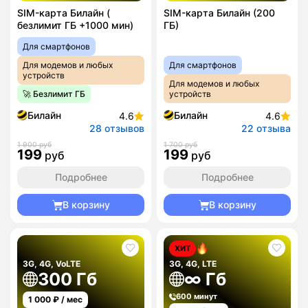
SIM-карта Билайн (
SIM-карта Билайн (200
безлимит ГБ +1000 мин)
ГБ)
Для смартфонов
Для модемов и любых
Для смартфонов
устройств
Для модемов и любых
🚀 Безлимит ГБ
устройств
Билайн
Билайн
4.6
4.6
28 отзывов
22 отзыва
1 900 руб
1 700 руб
199
199
руб
руб
Подробнее
Подробнее
В корзину
В корзину
ХИТ
3G, 4G, VoLTE
3G, 4G, LTE
300 Гб
∞ Гб
600 минут
1 000
₽ / мес