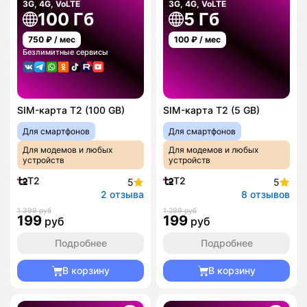
3G, 4G, VoLTE
3G, 4G, VoLTE
100 Гб
5 Гб
750
₽ / мес
100
₽ / мес
Безлимитные сервисы
SIM-карта T2 (100 GB)
SIM-карта T2 (5 GB)
Для смартфонов
Для смартфонов
Для модемов и любых
Для модемов и любых
устройств
устройств
T2
T2
5
5
2 отзыва
8 отзывов
1 399 руб
1 299 руб
199
199
руб
руб
Подробнее
Подробнее
В корзину
В корзину