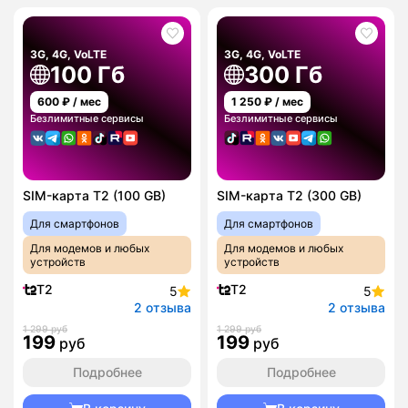
3G, 4G, VoLTE
3G, 4G, VoLTE
100 Гб
300 Гб
600
₽ / мес
1 250
₽ / мес
Безлимитные сервисы
Безлимитные сервисы
SIM-карта T2 (100 GB)
SIM-карта T2 (300 GB)
Для смартфонов
Для смартфонов
Для модемов и любых
Для модемов и любых
устройств
устройств
T2
T2
5
5
2 отзыва
2 отзыва
1 299 руб
1 299 руб
199
199
руб
руб
Подробнее
Подробнее