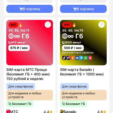
В корзину
В корзину
ХИТ
ХИТ
3G, 4G, VoLTE
3G, 4G, VoLTE
∞ Гб
∞ Гб
400 минут
1000 минут
675
₽ / мес
500
₽ / мес
Безлимитные сервисы
SIM-карта МТС Проще
SIM-карта Билайн (
(Безлимит ГБ + 400 мин)
безлимит ГБ + 1000 мин)
150 рублей в неделю
Для смартфонов
Для смартфонов
Для модемов и любых
Для модемов и любых
устройств
устройств
🚀 Безлимит ГБ
🚀 Безлимит ГБ
МТС
Билайн
4.4
4.6