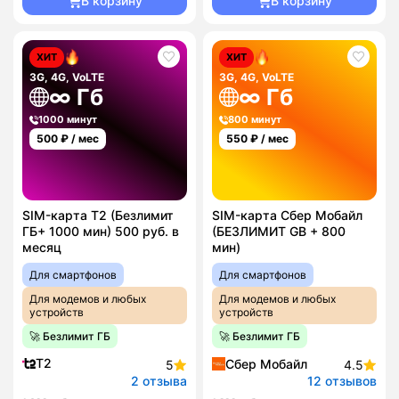
В корзину
В корзину
ХИТ
ХИТ
3G, 4G, VoLTE
3G, 4G, VoLTE
∞ Гб
∞ Гб
1000 минут
800 минут
500
₽ / мес
550
₽ / мес
SIM-карта T2 (Безлимит
SIM-карта Сбер Мобайл
ГБ+ 1000 мин) 500 руб. в
(БЕЗЛИМИТ GB + 800
месяц
мин)
Для смартфонов
Для смартфонов
Для модемов и любых
Для модемов и любых
устройств
устройств
🚀 Безлимит ГБ
🚀 Безлимит ГБ
T2
Сбер Мобайл
5
4.5
2 отзыва
12 отзывов