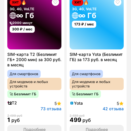
ХИТ
ХИТ
3G, 4G, VoLTE
3G, 4G, VoLTE
∞ Гб
∞ Гб
2000 минут
173
₽ / мес
300
₽ / мес
SIM-карта T2 (Безлимит
SIM-карта Yota (Безлимит
ГБ+ 2000 мин) за 300 руб.
ГБ) за 173 руб. в месяц
в месяц
Для смартфонов
Для смартфонов
Для модемов и любых
Для модемов и любых
устройств
устройств
🚀 Безлимит ГБ
🚀 Безлимит ГБ
T2
Yota
5
5
73 отзыва
42 отзыва
2 499 руб
2 499 руб
1
499
руб
руб
Подробнее
Подробнее