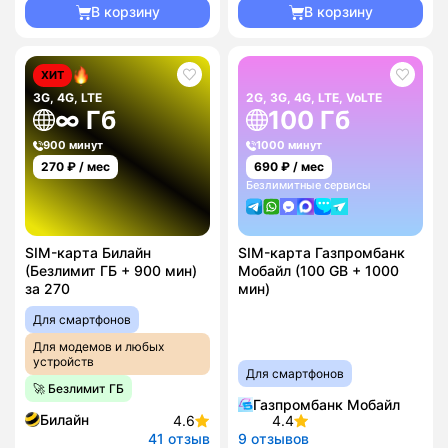
В корзину
В корзину
ХИТ
3G, 4G, LTE
2G, 3G, 4G, LTE, VoLTE
∞ Гб
100 Гб
900 минут
1000 минут
270
₽ / мес
690
₽ / мес
Безлимитные сервисы
SIM-карта Билайн
SIM-карта Газпромбанк
(Безлимит ГБ + 900 мин)
Мобайл (100 GB + 1000
за 270
мин)
Для смартфонов
Для модемов и любых
устройств
Для смартфонов
🚀 Безлимит ГБ
Газпромбанк Мобайл
Билайн
4.6
4.4
41 отзыв
9 отзывов