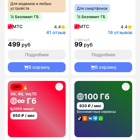
Для модемов и любых
устройств
Для смартфонов
🚀 Безлимит ГБ
🚀 Безлимит ГБ
МТС
МТС
4.4
4.4
41 отзыв
19 отзывов
2 099 руб
2 199 руб
499
99
руб
руб
Подробнее
Подробнее
В корзину
В корзину
ХИТ
3G, 4G, VoLTE
100 Гб
∞ Гб
620
₽ / мес
1200 минут
Безлимитные сервисы
650
₽ / мес