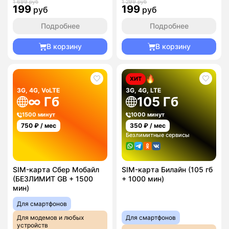
1 699 руб
1 299 руб
199
199
руб
руб
Подробнее
Подробнее
В корзину
В корзину
ХИТ
3G, 4G, VoLTE
3G, 4G, LTE
∞ Гб
105 Гб
1500 минут
1000 минут
750
₽ / мес
350
₽ / мес
Безлимитные сервисы
SIM-карта Сбер Мобайл
SIM-карта Билайн (105 гб
(БЕЗЛИМИТ GB + 1500
+ 1000 мин)
мин)
Для смартфонов
Для модемов и любых
Для смартфонов
устройств