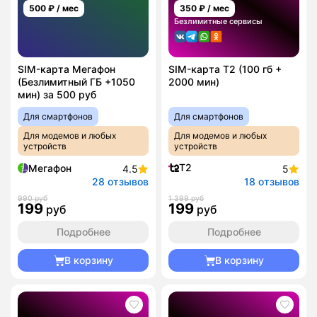
500
₽ / мес
350
₽ / мес
Безлимитные сервисы
SIM-карта Мегафон
SIM-карта T2 (100 гб +
(Безлимитный ГБ +1050
2000 мин)
мин) за 500 руб
Для смартфонов
Для смартфонов
Для модемов и любых
Для модемов и любых
устройств
устройств
T2
Мегафон
4.5
5
28 отзывов
18 отзывов
990 руб
1 399 руб
199
199
руб
руб
Подробнее
Подробнее
В корзину
В корзину