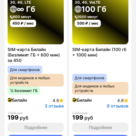
3G, 4G, LTE
3G, 4G, VoLTE
∞ Гб
100 Гб
600 минут
1000 минут
450
₽ / мес
500
₽ / мес
SIM-карта Билайн
SIM-карта Билайн (100 гб
(Безлимит ГБ + 600 мин)
+ 1000 мин)
за 450
Для смартфонов
Для модемов и любых
Для смартфонов
устройств
Для модемов и любых
🚀 Безлимит ГБ
устройств
Билайн
Билайн
4.6
4.6
3 отзыва
8 отзывов
1 599 руб
1 300 руб
199
199
руб
руб
Подробнее
Подробнее