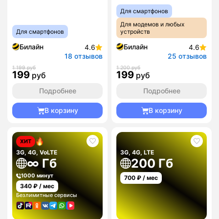
Для смартфонов
Для модемов и любых
Для смартфонов
устройств
Билайн
Билайн
4.6
4.6
18 отзывов
25 отзывов
1 199 руб
1 200 руб
199
199
руб
руб
Подробнее
Подробнее
В корзину
В корзину
ХИТ
3G, 4G, VoLTE
3G, 4G, LTE
∞ Гб
200 Гб
1000 минут
700
₽ / мес
340
₽ / мес
Безлимитные сервисы