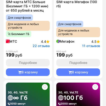
SIM-карта МТС Больше
SIM-карта Мегафон (100
(Безлимит ГБ + 1200 мин)
гб)
от 650 рублей в месяц
Для смартфонов
Для модемов и любых
Для смартфонов
устройств
Для модемов и любых
🚀 Безлимит ГБ
устройств
МТС
Мегафон
4.4
4.5
22 отзыва
11 отзывов
2 799 руб
990 руб
199
199
руб
руб
Подробнее
Подробнее
В корзину
В корзину
3G, 4G, VoLTE
3G, 4G, VoLTE
∞ Гб
100 Гб
1050 минут
2000 минут