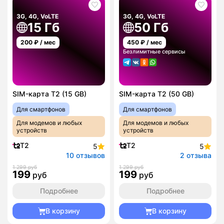
3G, 4G, VoLTE
3G, 4G, VoLTE
15 Гб
50 Гб
200
₽ / мес
450
₽ / мес
Безлимитные сервисы
SIM-карта T2 (15 GB)
SIM-карта T2 (50 GB)
Для смартфонов
Для смартфонов
Для модемов и любых
Для модемов и любых
устройств
устройств
T2
T2
5
5
10 отзывов
2 отзыва
1 299 руб
1 299 руб
199
199
руб
руб
Подробнее
Подробнее
В корзину
В корзину