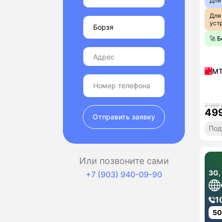
Для
Для
уст
🚀 
М
2 099 
49
Отправить заявку
Под
Или позвоните сами
3G,
+7 (903) 940-09-90
1
5