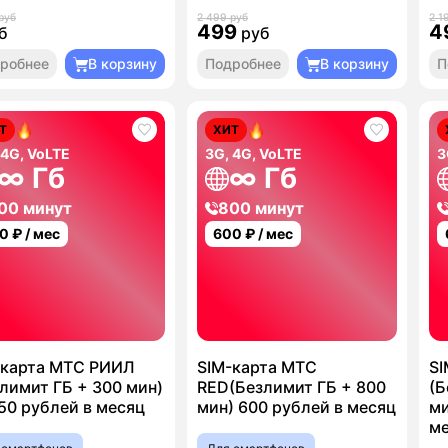
руб
2 499 руб
2 1
499
4
б
руб
робнее
В корзину
Подробнее
В корзину
П
Т
ХИТ
 4G, VoLTE
3G, 4G, VoLTE
3
∞ Гб
∞ Гб
00 минут
800 минут
0
₽ / мес
600
₽ / мес
-карта МТС РИИЛ
SIM-карта МТС
SI
лимит ГБ + 300 мин)
RED(Безлимит ГБ + 800
(Б
50 рублей в месяц
мин) 600 рублей в месяц
ми
м