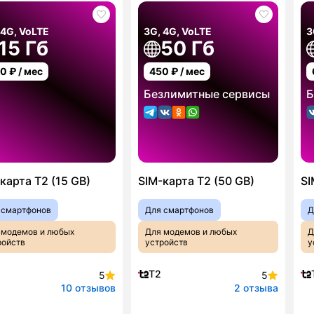
 4G, VoLTE
3G, 4G, VoLTE
3
15 Гб
50 Гб
00
₽ / мес
450
₽ / мес
Безлимитные сервисы
Б
карта T2 (15 GB)
SIM-карта T2 (50 GB)
SI
 смартфонов
Для смартфонов
Д
 модемов и любых
Для модемов и любых
Д
ройств
устройств
у
T2
5
5
10 отзывов
2 отзыва