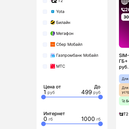
T2
2
Yota
3
Билайн
Мегафон
Сбер Мобайл
SIM-
Газпромбанк Мобайл
ГБ+ 
МТС
руб.
Для
Цена от
До
Для
1
499
уст
🚀 
Интернет
T2
0
1000