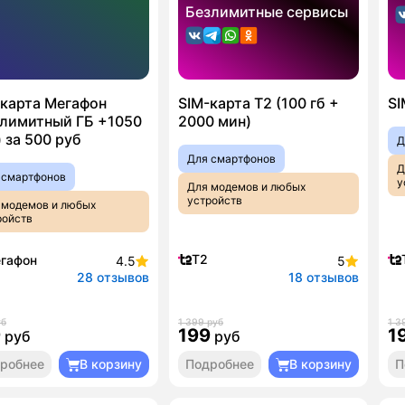
Безлимитные сервисы
-карта Мегафон
SIM-карта T2 (100 гб +
SI
злимитный ГБ +1050
2000 мин)
 за 500 руб
Д
Для смартфонов
Д
 смартфонов
у
Для модемов и любых
устройств
 модемов и любых
ройств
T2
гафон
4.5
5
28 отзывов
18 отзывов
уб
1 399 руб
1 3
9
199
1
руб
руб
робнее
В корзину
Подробнее
В корзину
П