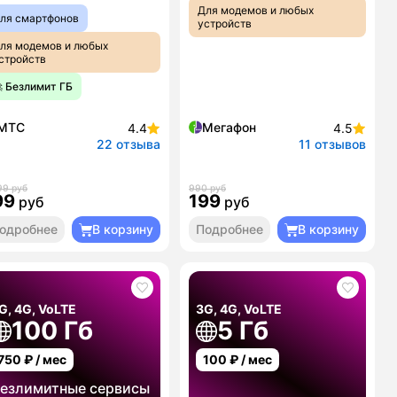
Для модемов и любых
ля смартфонов
устройств
ля модемов и любых
стройств
 Безлимит ГБ
МТС
Мегафон
4.4
4.5
22 отзыва
11 отзывов
99 руб
990 руб
99
199
руб
руб
одробнее
В корзину
Подробнее
В корзину
G, 4G, VoLTE
3G, 4G, VoLTE
100 Гб
5 Гб
750
₽ / мес
100
₽ / мес
езлимитные сервисы