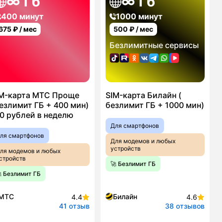
∞ Гб
∞ Гб
400 минут
1000 минут
675
₽ / мес
500
₽ / мес
Безлимитные сервисы
M-карта МТС Проще
SIM-карта Билайн (
езлимит ГБ + 400 мин)
безлимит ГБ + 1000 мин)
0 рублей в неделю
Для смартфонов
ля смартфонов
Для модемов и любых
устройств
ля модемов и любых
стройств
🚀 Безлимит ГБ
 Безлимит ГБ
МТС
Билайн
4.4
4.6
41 отзыв
38 отзывов