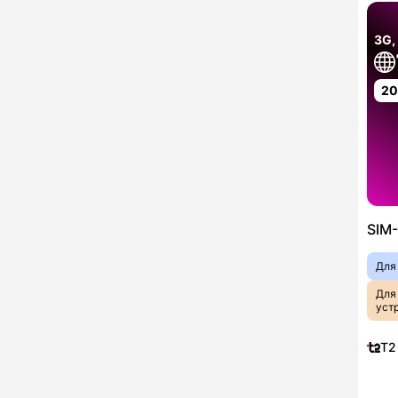
3G,
2
SIM-
Для
Для
уст
T2