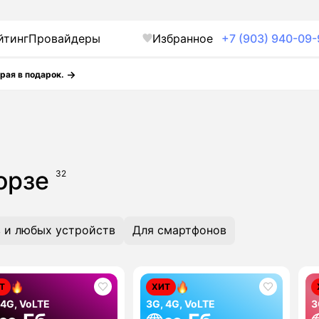
йтинг
Провайдеры
Избранное
+7 (903) 940-09-
рая в подарок.
Борзе
32
 и любых устройств
Для смартфонов
Т
ХИТ
 4G, VoLTE
3G, 4G, VoLTE
3