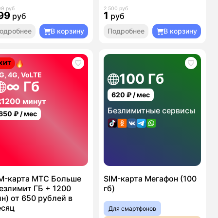
99 руб
2 500 руб
99
1
руб
руб
одробнее
В корзину
Подробнее
В корзину
ХИТ
G, 4G, VoLTE
100 Гб
∞ Гб
620
₽ / мес
1200 минут
Безлимитные сервисы
650
₽ / мес
M-карта МТС Больше
SIM-карта Мегафон (100
езлимит ГБ + 1200
гб)
н) от 650 рублей в
есяц
Для смартфонов