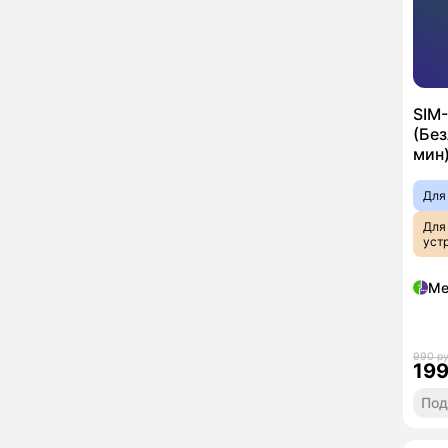
SIM
(Бе
мин)
Для
Для
уст
Ме
990 р
19
Под