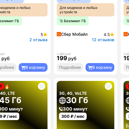
 модемов и любых
Для модемов и любых
Д
ройств
устройств
у
Безлимит ГБ
🚀 Безлимит ГБ

Сбер Мобайл
5
4.5
2 отзыва
12 отзывов
руб
1 299 руб
1 2
9
199
1
руб
руб
робнее
В корзину
Подробнее
В корзину
П
Т
 4G, LTE
3G, 4G, VoLTE
3
45 Гб
30 Гб
000 минут
300 минут
9
₽ / мес
300
₽ / мес
Б