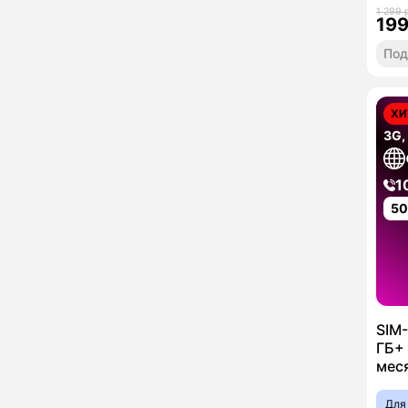
1 299 
19
Под
ХИ
3G,
1
5
SIM-
ГБ+ 
мес
Для