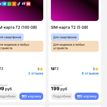
M-карта T2 (100 GB)
SIM-карта T2 (5 GB)
ля смартфонов
Для смартфонов
ля модемов и любых
Для модемов и любых
стройств
устройств
T2
T2
5
5
2 отзыва
8 отзывов
99 руб
1 299 руб
99
199
руб
руб
одробнее
В корзину
Подробнее
В корзину