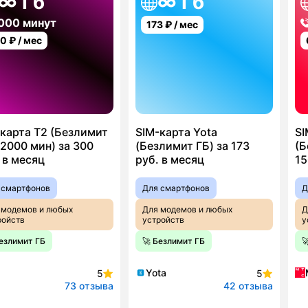
∞ Гб
∞ Гб
000 минут
173
₽ / мес
00
₽ / мес
карта T2 (Безлимит
SIM-карта Yota
SI
2000 мин) за 300
(Безлимит ГБ) за 173
(Б
 в месяц
руб. в месяц
15
 смартфонов
Для смартфонов
Д
 модемов и любых
Для модемов и любых
Д
ройств
устройств
у
Безлимит ГБ
🚀 Безлимит ГБ

Yota
5
5
73 отзыва
42 отзыва