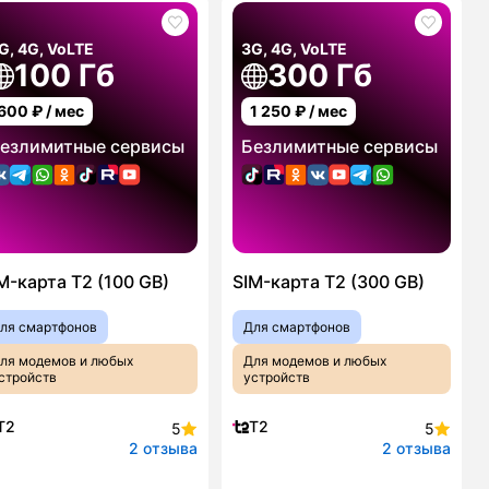
G, 4G, VoLTE
3G, 4G, VoLTE
100 Гб
300 Гб
600
₽ / мес
1 250
₽ / мес
езлимитные сервисы
Безлимитные сервисы
M-карта T2 (100 GB)
SIM-карта T2 (300 GB)
ля смартфонов
Для смартфонов
ля модемов и любых
Для модемов и любых
стройств
устройств
T2
T2
5
5
2 отзыва
2 отзыва