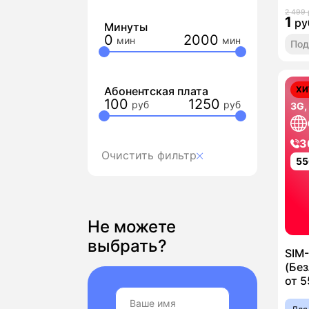
2 499 
1
ру
Минуты
0
2000
Под
Абонентская плата
ХИ
100
1250
3G,
3
Очистить фильтр
55
Не можете
выбрать?
SIM
(Без
от 5