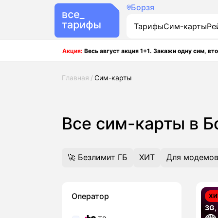
Борзя
Тарифы
Сим-карты
Ре
Акция:
Весь август акция 1+1. Закажи одну сим, вто
Главная
Сим-карты
Все сим-карты в 
🚀 Безлимит ГБ
ХИТ
Для модемов
Оператор
ХИ
3G,