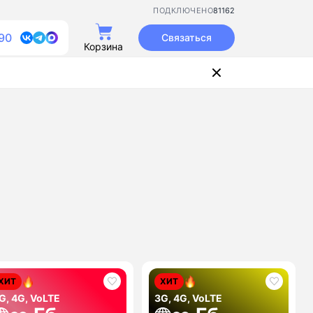
81162
ПОДКЛЮЧЕНО
90
Связаться
Корзина
ХИТ
ХИТ
G, 4G, VoLTE
3G, 4G, VoLTE