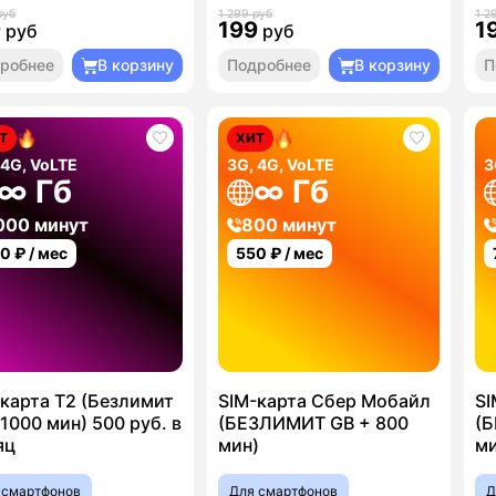
руб
1 299 руб
1 2
9
199
1
руб
руб
робнее
В корзину
Подробнее
В корзину
П
Т
ХИТ
 4G, VoLTE
3G, 4G, VoLTE
3
∞ Гб
∞ Гб
000 минут
800 минут
00
₽ / мес
550
₽ / мес
карта T2 (Безлимит
SIM-карта Сбер Мобайл
SI
1000 мин) 500 руб. в
(БЕЗЛИМИТ GB + 800
(Б
яц
мин)
ми
 смартфонов
Для смартфонов
Д