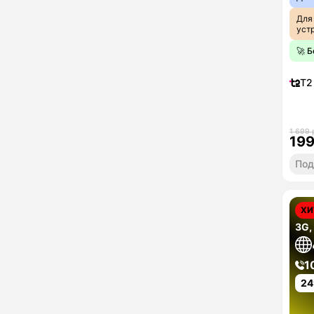
Для
уст
🚀 
T2
1 699 
19
Под
ХИ
3G,
1
24