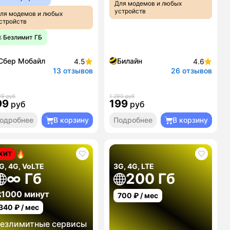
Для модемов и любых
устройств
ля модемов и любых
стройств
 Безлимит ГБ
Сбер Мобайл
Билайн
4.5
4.6
13 отзывов
26 отзывов
99 руб
1 290 руб
99
199
руб
руб
одробнее
В корзину
Подробнее
В корзину
ХИТ
G, 4G, VoLTE
3G, 4G, LTE
∞ Гб
200 Гб
1000 минут
700
₽ / мес
340
₽ / мес
езлимитные сервисы