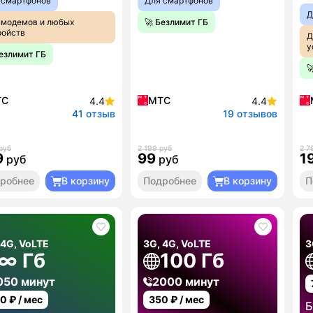
 смартфонов
Для смартфонов
Д
 модемов и любых
🚀 Безлимит ГБ
ройств
Д
у
Безлимит ГБ

ТС
МТС
4.4
4.4
41 отзыв
19 отзывов
руб
2 199 руб
2 7
9
99
1
руб
руб
робнее
В корзину
Подробнее
В корзину
П
 4G, VoLTE
3G, 4G, VoLTE
3
∞ Гб
100 Гб
050 минут
2000 минут
00
₽ / мес
350
₽ / мес
Б