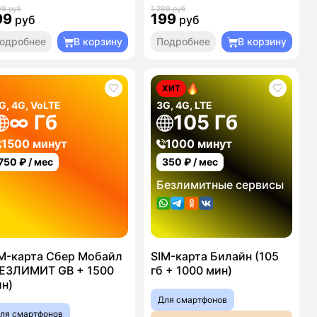
99 руб
1 299 руб
99
199
руб
руб
одробнее
В корзину
Подробнее
В корзину
ХИТ
G, 4G, VoLTE
3G, 4G, LTE
∞ Гб
105 Гб
1500 минут
1000 минут
750
₽ / мес
350
₽ / мес
Безлимитные сервисы
M-карта Сбер Мобайл
SIM-карта Билайн (105
ЕЗЛИМИТ GB + 1500
гб + 1000 мин)
н)
Для смартфонов
ля смартфонов