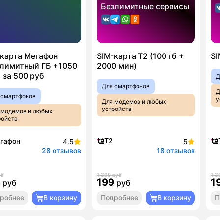
Безлимитные сервисы
-карта Мегафон
SIM-карта T2 (100 гб +
SI
злимитный ГБ +1050
2000 мин)
 за 500 руб
Д
Для смартфонов
Д
 смартфонов
у
Для модемов и любых
устройств
 модемов и любых
ройств
T2
гафон
4.5
5
28 отзывов
18 отзывов
уб
1 399 руб
1 3
9
199
1
руб
руб
робнее
В корзину
Подробнее
В корзину
П