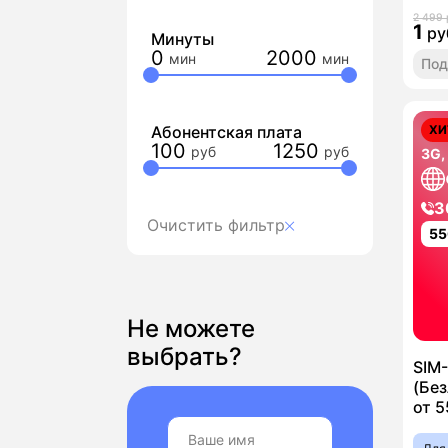
2 499 
1
ру
Минуты
0
2000
Под
Абонентская плата
ХИ
100
1250
3G,
3
Очистить фильтр
55
Не можете
выбрать?
SIM
(Без
от 5