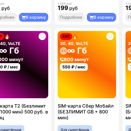
руб
1 299 руб
1 2
9
199
1
руб
руб
робнее
В корзину
Подробнее
В корзину
П
Т
ХИТ
 4G, VoLTE
3G, 4G, VoLTE
3
∞ Гб
∞ Гб
000 минут
800 минут
00
₽ / мес
550
₽ / мес
карта T2 (Безлимит
SIM-карта Сбер Мобайл
SI
1000 мин) 500 руб. в
(БЕЗЛИМИТ GB + 800
(Б
яц
мин)
ми
 смартфонов
Для смартфонов
Д