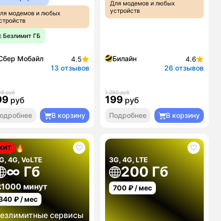
Для модемов и любых
устройств
ля модемов и любых
стройств
 Безлимит ГБ
Сбер Мобайл
Билайн
4.5
4.6
13 отзывов
26 отзывов
99 руб
1 290 руб
99
199
руб
руб
одробнее
В корзину
Подробнее
В корзину
ХИТ
G, 4G, VoLTE
3G, 4G, LTE
∞ Гб
200 Гб
1000 минут
700
₽ / мес
340
₽ / мес
езлимитные сервисы