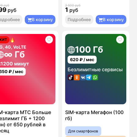
99 руб
2 500 руб
99
1
руб
руб
одробнее
В корзину
Подробнее
В корзину
ХИТ
G, 4G, VoLTE
100 Гб
∞ Гб
620
₽ / мес
1200 минут
Безлимитные сервисы
650
₽ / мес
M-карта МТС Больше
SIM-карта Мегафон (100
езлимит ГБ + 1200
гб)
н) от 650 рублей в
есяц
Для смартфонов