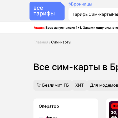
Бронницы
Тарифы
Сим-карты
Ре
Акция:
Весь август акция 1+1. Закажи одну сим, вто
Главная
Сим-карты
Все сим-карты в 
🚀 Безлимит ГБ
ХИТ
Для модемов
Оператор
ХИ
3G,