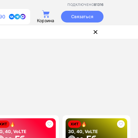
81316
ПОДКЛЮЧЕНО
90
Связаться
Корзина
ХИТ
ХИТ
G, 4G, VoLTE
3G, 4G, VoLTE