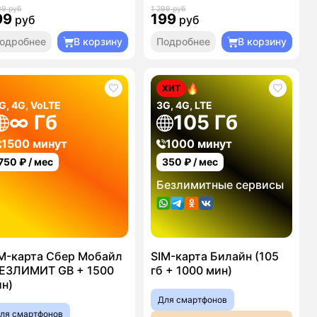
99 руб
1 299 руб
99
199
руб
руб
одробнее
В корзину
Подробнее
В корзину
ХИТ
G, 4G, VoLTE
3G, 4G, LTE
∞ Гб
105 Гб
1500 минут
1000 минут
750
₽ / мес
350
₽ / мес
Безлимитные сервисы
M-карта Сбер Мобайл
SIM-карта Билайн (105
ЕЗЛИМИТ GB + 1500
гб + 1000 мин)
н)
Для смартфонов
ля смартфонов