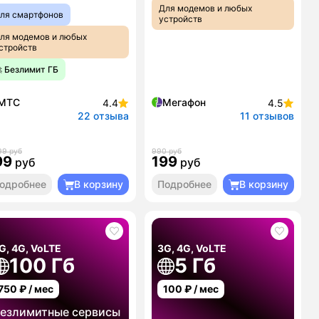
Для модемов и любых
ля смартфонов
устройств
ля модемов и любых
стройств
 Безлимит ГБ
МТС
Мегафон
4.4
4.5
22 отзыва
11 отзывов
99 руб
990 руб
99
199
руб
руб
одробнее
В корзину
Подробнее
В корзину
G, 4G, VoLTE
3G, 4G, VoLTE
100 Гб
5 Гб
750
₽ / мес
100
₽ / мес
езлимитные сервисы