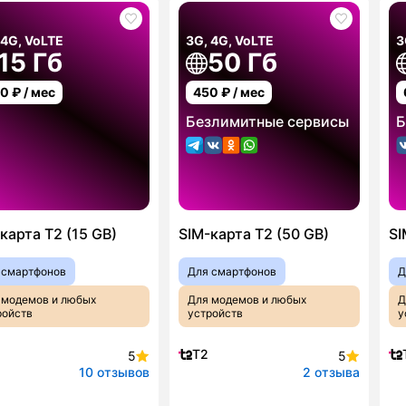
 4G, VoLTE
3G, 4G, VoLTE
3
15 Гб
50 Гб
00
₽ / мес
450
₽ / мес
Безлимитные сервисы
Б
карта T2 (15 GB)
SIM-карта T2 (50 GB)
SI
 смартфонов
Для смартфонов
Д
 модемов и любых
Для модемов и любых
Д
ройств
устройств
у
T2
5
5
10 отзывов
2 отзыва