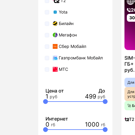
T2
2
Yota
3
Билайн
Мегафон
Сбер Мобайл
SIM-
Газпромбанк Мобайл
ГБ+ 
МТС
руб.
Для
Цена от
До
Для
1
499
уст
🚀 
Интернет
T2
0
1000