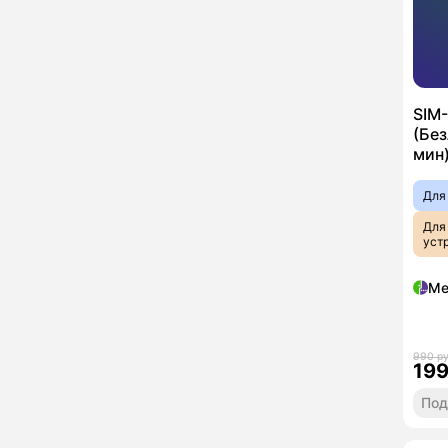
SIM
(Бе
мин)
Для
Для
уст
Ме
990 р
19
Под