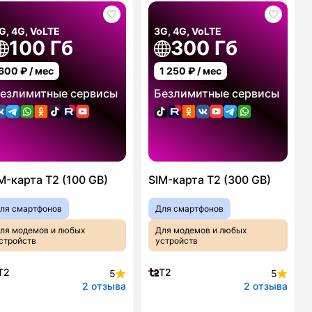
G, 4G, VoLTE
3G, 4G, VoLTE
100 Гб
300 Гб
600
₽ / мес
1 250
₽ / мес
езлимитные сервисы
Безлимитные сервисы
M-карта T2 (100 GB)
SIM-карта T2 (300 GB)
ля смартфонов
Для смартфонов
ля модемов и любых
Для модемов и любых
стройств
устройств
T2
T2
5
5
2 отзыва
2 отзыва