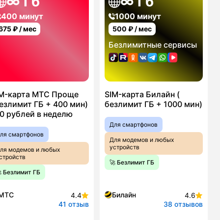
∞ Гб
∞ Гб
400 минут
1000 минут
675
₽ / мес
500
₽ / мес
Безлимитные сервисы
M-карта МТС Проще
SIM-карта Билайн (
езлимит ГБ + 400 мин)
безлимит ГБ + 1000 мин)
0 рублей в неделю
Для смартфонов
ля смартфонов
Для модемов и любых
устройств
ля модемов и любых
стройств
🚀 Безлимит ГБ
 Безлимит ГБ
МТС
Билайн
4.4
4.6
41 отзыв
38 отзывов