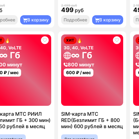
руб
2 499 руб
2 1
499
4
б
руб
робнее
В корзину
Подробнее
В корзину
П
Т
ХИТ
 4G, VoLTE
3G, 4G, VoLTE
3
∞ Гб
∞ Гб
00 минут
800 минут
0
₽ / мес
600
₽ / мес
-карта МТС РИИЛ
SIM-карта МТС
SI
лимит ГБ + 300 мин)
RED(Безлимит ГБ + 800
(Б
50 рублей в месяц
мин) 600 рублей в месяц
ми
м