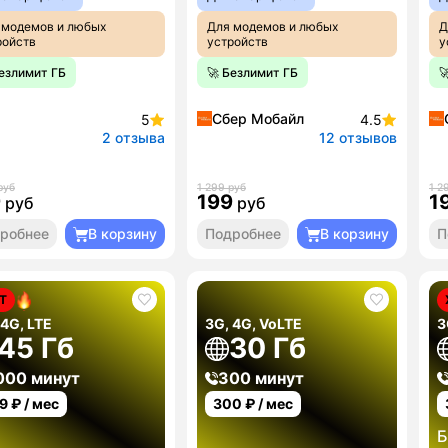
 модемов и любых
Для модемов и любых
Д
ройств
устройств
у
Безлимит ГБ
🚀 Безлимит ГБ

Сбер Мобайл
5
4.5
2 отзыва
12 отзывов
руб
1 299 руб
1 2
9
199
1
руб
руб
робнее
В корзину
Подробнее
В корзину
П
Т
 4G, LTE
3G, 4G, VoLTE
3
45 Гб
30 Гб
000 минут
300 минут
9
₽ / мес
300
₽ / мес
Б