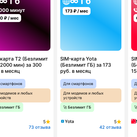
∞ Гб
∞ Гб
000 минут
173
₽ / мес
00
₽ / мес
карта T2 (Безлимит
SIM-карта Yota
SI
2000 мин) за 300
(Безлимит ГБ) за 173
(Б
 в месяц
руб. в месяц
15
 смартфонов
Для смартфонов
Д
 модемов и любых
Для модемов и любых
Д
ройств
устройств
у
Безлимит ГБ
🚀 Безлимит ГБ

Yota
5
5
73 отзыва
42 отзыва