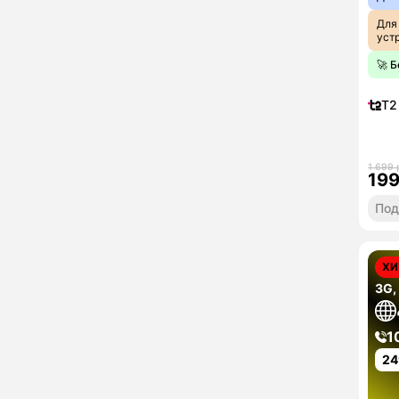
Для
уст
🚀 
T2
1 699 
19
Под
ХИ
3G,
1
24