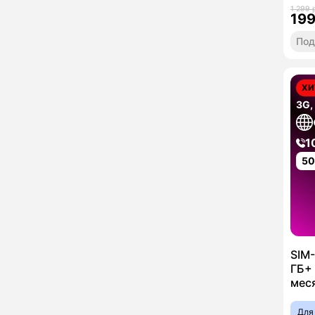
1 299 
19
Под
ХИ
3G,
1
5
SIM-
ГБ+ 
мес
Для