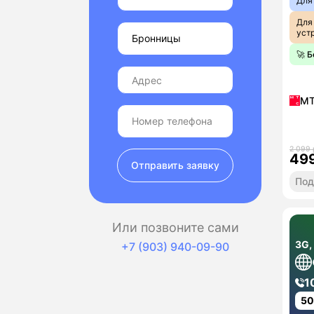
Для
Для
уст
🚀 
М
2 099 
49
Отправить заявку
Под
Или позвоните сами
3G,
+7 (903) 940-09-90
1
5