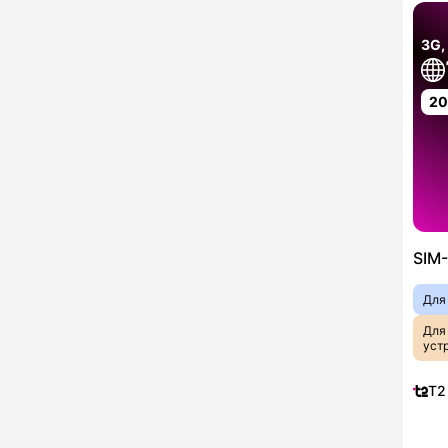
3G,
2
SIM-
Для
Для
уст
T2