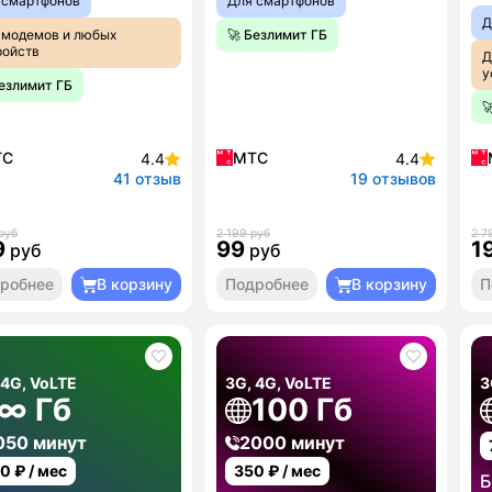
 смартфонов
Для смартфонов
Д
 модемов и любых
🚀 Безлимит ГБ
ройств
Д
у
Безлимит ГБ

ТС
МТС
4.4
4.4
41 отзыв
19 отзывов
руб
2 199 руб
2 7
9
99
1
руб
руб
робнее
В корзину
Подробнее
В корзину
П
 4G, VoLTE
3G, 4G, VoLTE
3
∞ Гб
100 Гб
050 минут
2000 минут
00
₽ / мес
350
₽ / мес
Б