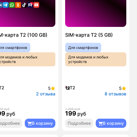
M-карта T2 (100 GB)
SIM-карта T2 (5 GB)
ля смартфонов
Для смартфонов
ля модемов и любых
Для модемов и любых
стройств
устройств
T2
T2
5
5
2 отзыва
8 отзывов
99 руб
1 299 руб
99
199
руб
руб
одробнее
В корзину
Подробнее
В корзину