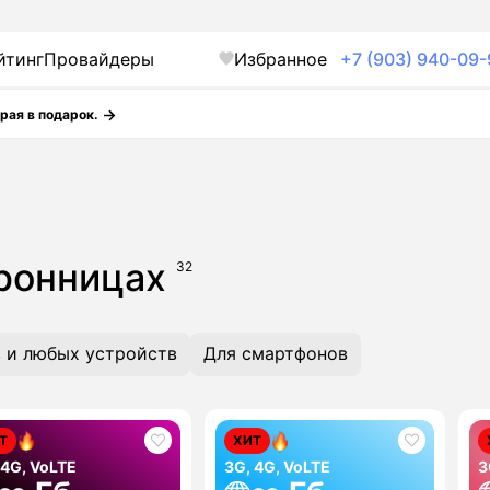
йтинг
Провайдеры
Избранное
+7 (903) 940-09-
рая в подарок.
Бронницах
32
 и любых устройств
Для смартфонов
Т
ХИТ
 4G, VoLTE
3G, 4G, VoLTE
3