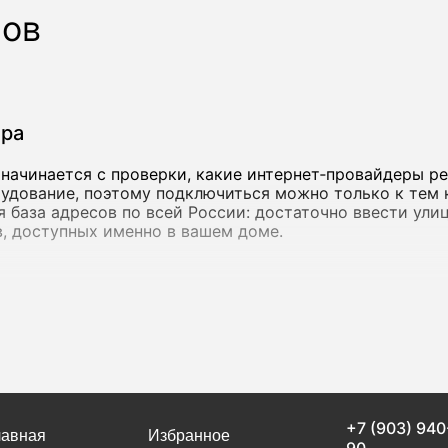
ров
ера
начинается с проверки, какие интернет‑провайдеры ре
удование, поэтому подключиться можно только к тем 
ная база адресов по всей России: достаточно ввести ул
, доступных именно в вашем доме.
инения
от 15 Мбит/с - ее достаточно для переписки, просмотр
етесь облачными сервисами, работаете с объемными ф
с более высокой пропускной способностью. в Буинске
рупные федеральные операторы, так и локальные сети.
+7 (903) 940
ую скорость, но и стабильность соединения. Если инт
лавная
Избранное