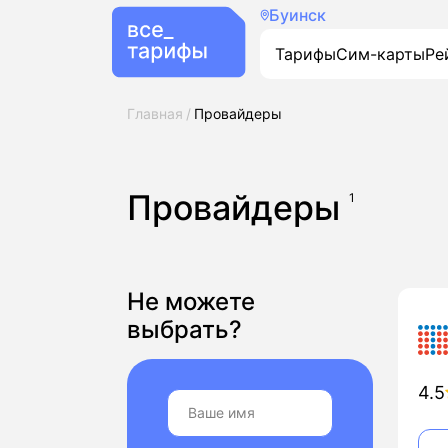
Буинск
Тарифы
Сим-карты
Ре
Главная
Провайдеры
Провайдеры
1
Не можете
выбрать?
4.5