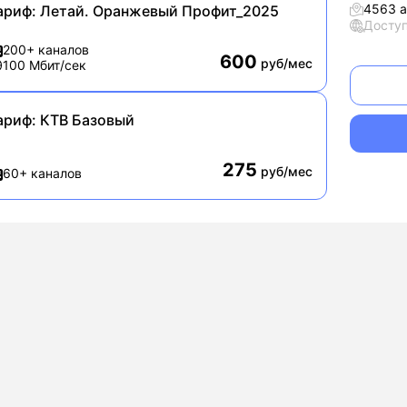
4563 
ариф:
Летай. Оранжевый Профит_2025
Досту
200+ каналов
600
руб/мес
100 Мбит/сек
ариф:
КТВ Базовый
275
руб/мес
60+ каналов