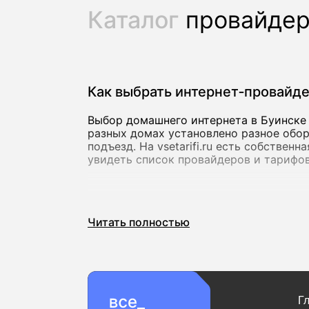
Каталог
провайде
Как выбрать интернет‑провайд
Выбор домашнего интернета в Буинске 
разных домах установлено разное обор
подъезд. На vsetarifi.ru есть собствен
увидеть список провайдеров и тарифов
Скорость и стабильность соед
Читать полностью
Для базовых задач подойдет скорость 
видеозвонков. Если вы активно пользу
онлайн, лучше сразу выбирать тарифы 
000 Мбит/с, которые предлагают как к
Важно учитывать не только максимальн
Г