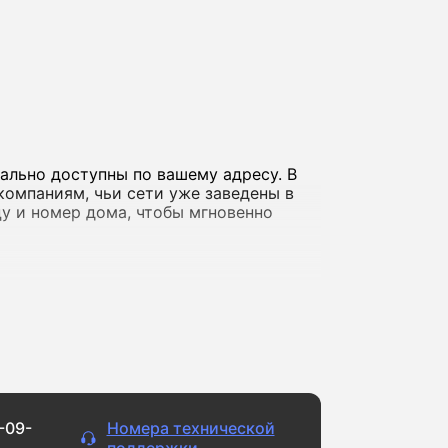
ально доступны по вашему адресу. В
компаниям, чьи сети уже заведены в
ицу и номер дома, чтобы мгновенно
а фильмов в обычном качестве и
айлами, ведете стримы или играете
 доступны решения со скоростью до 10
-09-
Номера технической
ернет регулярно «падает» или сильно