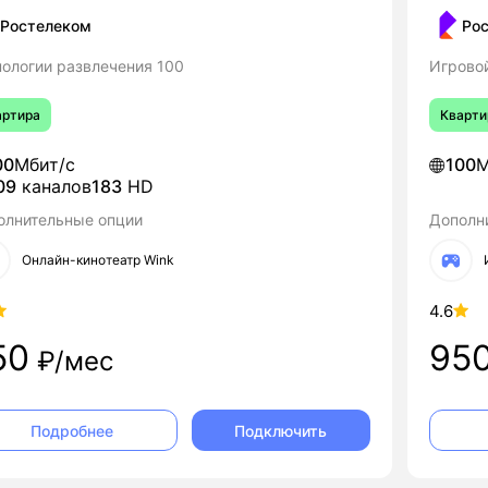
Ростелеком
Ро
нологии развлечения 100
Игрово
артира
Кварти
00
Мбит/с
100
М
09
каналов
183
HD
олнительные опции
Дополн
Онлайн-кинотеатр Wink
4.6
50
95
₽/мес
Подключить
Подробнее