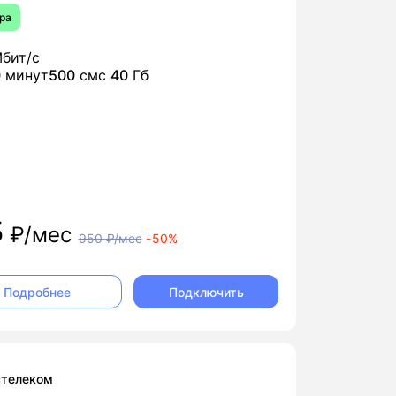
ра
бит/с
0
минут
500
смс
40
Гб
5
₽/мес
950
₽/мес
-
50%
Подключить
Подробнее
стелеком