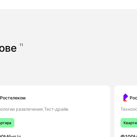
кове
11
Ростелеком
Ро
нологии развлечения.Тест-драйв.
Техноло
артира
Кварти
00
Мбит/с
100
М