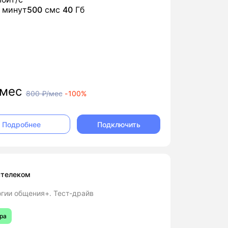
минут
500
смс
40
Гб
мес
800
₽/мес
-
100%
Подключить
Подробнее
стелеком
гии общения+. Тест-драйв
ра