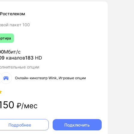
Ростелеком
овой пакет 100
артира
00
Мбит/с
09
каналов
183
HD
олнительные опции
Онлайн-кинотеатр Wink, Игровые опции
 150
₽/мес
Подключить
Подробнее