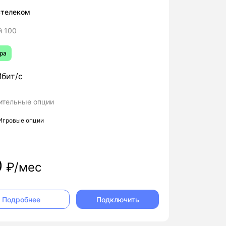
стелеком
й 100
ра
бит/с
ительные опции
Игровые опции
0
₽/мес
Подключить
Подробнее