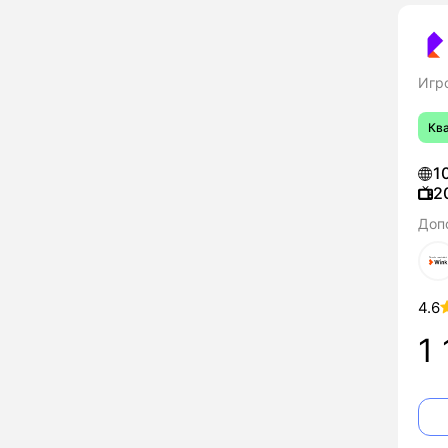
Игр
Кв
1
2
Доп
4.6
1