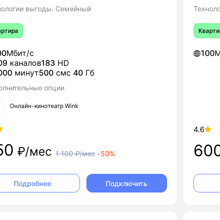
нологии выгоды. Семейный
Техноло
артира
Кварти
00
Мбит/с
100
М
09
каналов
183
HD
000
минут
500
смс
40
Гб
олнительные опции
Онлайн-кинотеатр Wink
4.6
50
60
₽/мес
1 100
₽/мес
-
50%
Подключить
Подробнее