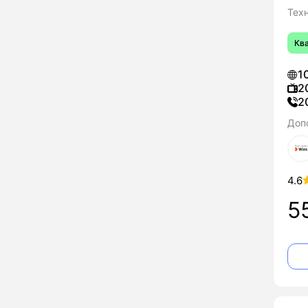
Тех
Кв
1
2
2
Доп
4.6
5