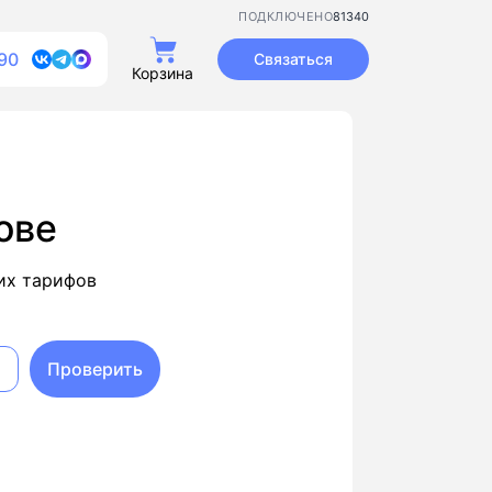
81340
ПОДКЛЮЧЕНО
90
Связаться
Корзина
ове
их тарифов
Проверить