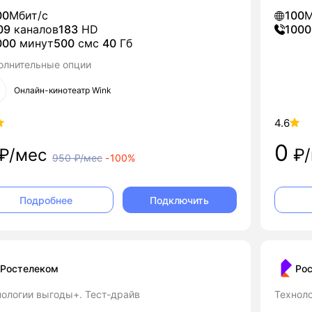
00
Мбит/с
100
М
09
каналов
183
HD
1000
000
минут
500
смс
40
Гб
олнительные опции
Онлайн-кинотеатр Wink
4.6
0
₽/мес
₽/
950
₽/мес
-
100%
Подключить
Подробнее
Ростелеком
Ро
нологии выгоды+. Тест-драйв
Технол