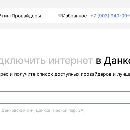
йтинг
Провайдеры
Избранное
+7 (903) 940-09-
дключить интернет
в Данк
дрес и получите список доступных провайдеров и лучш
 Данковский р-н, Данков, Лесной пер, 3А