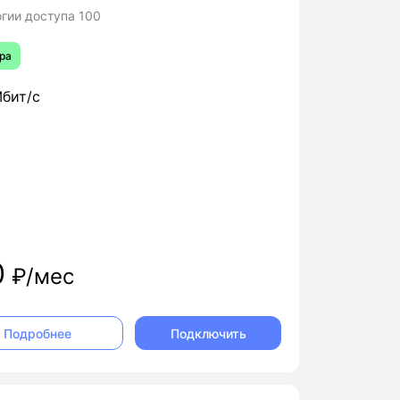
гии доступа 100
ра
бит/с
0
₽/мес
Подключить
Подробнее