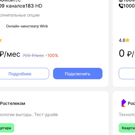
09
каналов
183
HD
1000
олнительные опции
Онлайн-кинотеатр Wink
4.6
0
₽/мес
₽/
700
₽/мес
-
100%
Подключить
Подробнее
Ростелеком
Ро
нологии выгоды. Тест-драйв
Техноло
артира
Кварти