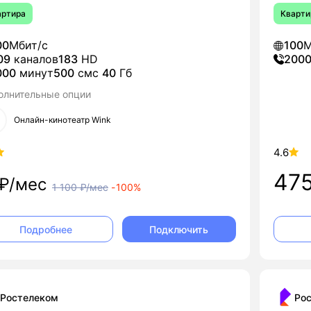
артира
Кварти
00
Мбит/с
100
М
09
каналов
183
HD
200
000
минут
500
смс
40
Гб
олнительные опции
Онлайн-кинотеатр Wink
4.6
47
₽/мес
1 100
₽/мес
-
100%
Подключить
Подробнее
Ростелеком
Ро