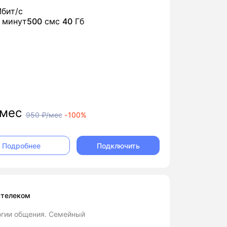
бит/с
минут
500
смс
40
Гб
мес
950
₽/мес
-
100%
Подключить
Подробнее
стелеком
огии общения. Семейный