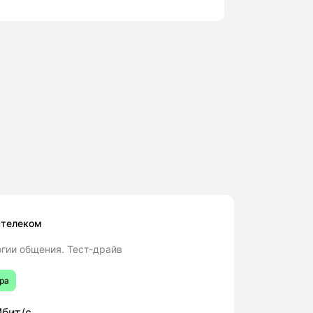
стелеком
гии общения. Тест-драйв
ра
бит/с