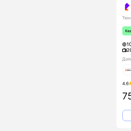
Тех
Кв
1
2
Доп
4.6
7