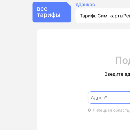
Данков
Тарифы
Сим-карты
Ре
По
Введите а
Липецкая область,