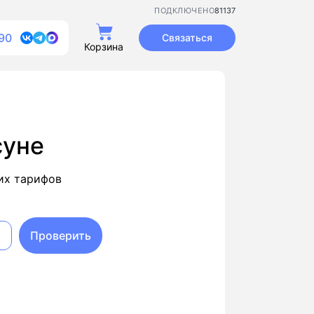
81137
ПОДКЛЮЧЕНО
90
Связаться
Корзина
суне
их тарифов
Проверить