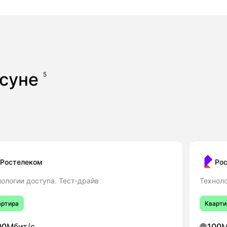
асуне
5
Ростелеком
Ро
ологии доступа. Тест-драйв
Техноло
артира
Кварти
00
Мбит/с
100
М