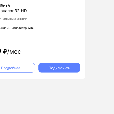
бит/с
аналов
32
HD
ительные опции
Онлайн-кинотеатр Wink
0
₽/мес
Подключить
Подробнее