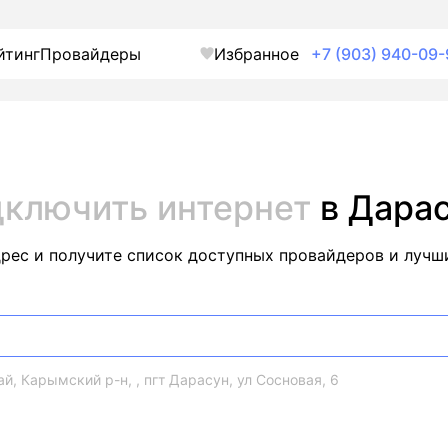
йтинг
Провайдеры
Избранное
+7 (903) 940-09-
ключить интернет
в Дара
дрес и получите список доступных провайдеров и лучш
й, Карымский р-н, , пгт Дарасун, ул Сосновая, 6