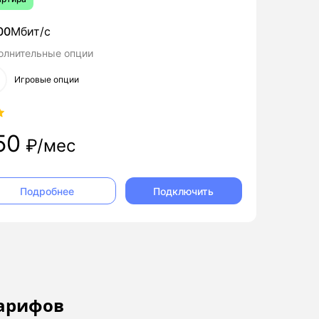
00
Мбит/с
олнительные опции
Игровые опции
50
₽/мес
Подключить
Подробнее
тарифов