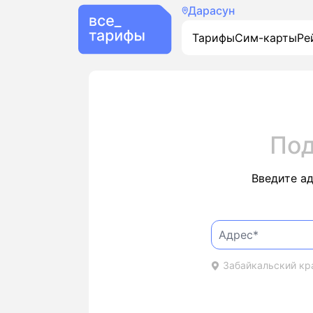
Дарасун
Тарифы
Сим-карты
Ре
Под
Введите а
Забайкальский кра