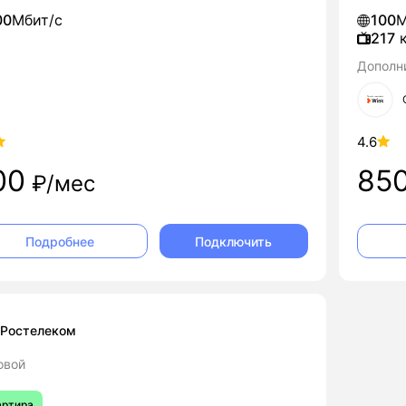
00
Мбит/с
100
М
217
к
Дополн
4.6
00
85
₽/мес
Подключить
Подробнее
Ростелеком
овой
артира