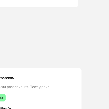
стелеком
гии развлечения. Тест-драйв
ра
бит/с