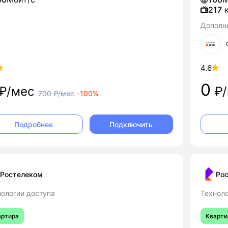
217
к
Дополн
4.6
0
₽/мес
₽/
700
₽/мес
-
100%
Подключить
Подробнее
Ростелеком
Ро
нологии доступа
Техноло
артира
Кварти