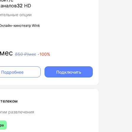
аналов
32
HD
ительные опции
Онлайн-кинотеатр Wink
мес
850
₽/мес
-
100%
Подключить
Подробнее
стелеком
гии развлечения
ра