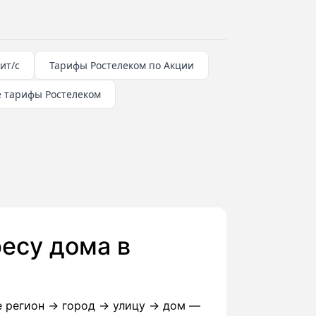
ит/с
Тарифы Ростелеком по Акции
 тарифы Ростелеком
есу дома в
е регион → город → улицу → дом —