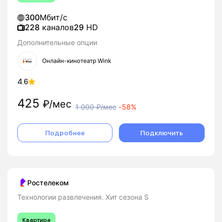
300
Мбит/с
228
каналов
29
HD
Дополнительные опции
Онлайн-кинотеатр Wink
4.6
425
₽/мес
1 000
₽/мес
-
58%
Подробнее
Подключить
Ростелеком
Технологии развлечения. Хит сезона S
Квартира