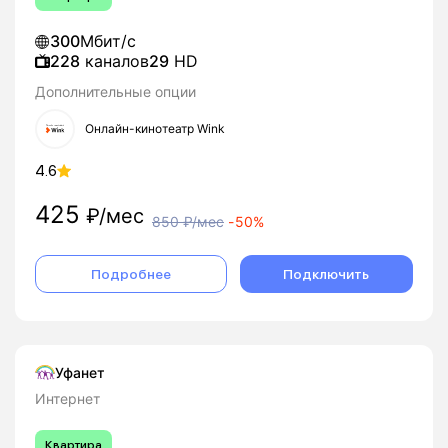
300
Мбит/с
228
каналов
29
HD
Дополнительные опции
Онлайн-кинотеатр Wink
4.6
425
₽/мес
850
₽/мес
-
50%
Подробнее
Подключить
Уфанет
Интернет
Квартира