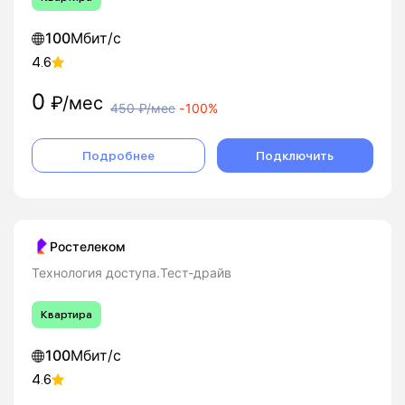
100
Мбит/с
4.6
0
₽/мес
450
₽/мес
-
100%
Подробнее
Подключить
Ростелеком
Технология доступа.Тест-драйв
Квартира
100
Мбит/с
4.6