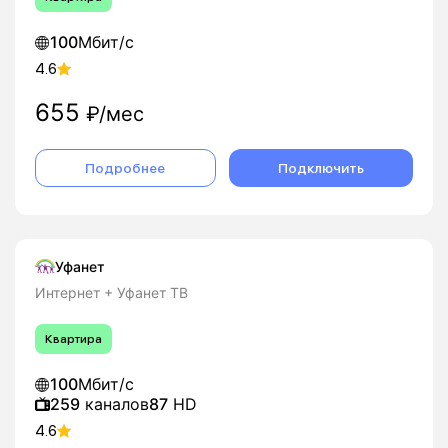
100
Мбит/с
4.6
655
₽/мес
Подробнее
Подключить
Уфанет
Интернет + Уфанет ТВ
Квартира
100
Мбит/с
259
каналов
87
HD
4.6