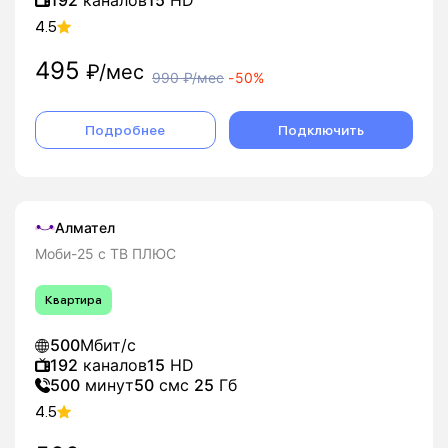
192
каналов
15
HD
4.5
495
₽/мес
990
₽/мес
-
50%
Подробнее
Подключить
Алмател
Моби-25 с ТВ ПЛЮС
Квартира
500
Мбит/с
192
каналов
15
HD
500
минут
50
смс
25
Гб
4.5