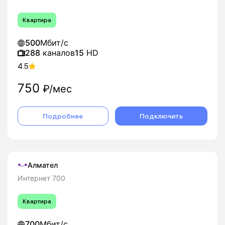
Квартира
500
Мбит/с
288
каналов
15
HD
4.5
750
₽/мес
Подробнее
Подключить
Алмател
Интернет 700
Квартира
700
Мбит/с