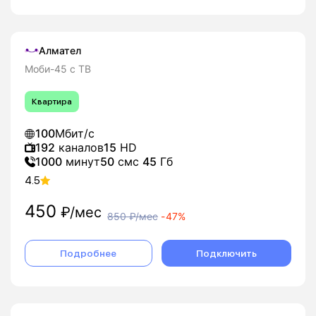
Алмател
Моби-45 с ТВ
Квартира
100
Мбит/с
192
каналов
15
HD
1000
минут
50
смс
45
Гб
4.5
450
₽/мес
850
₽/мес
-
47%
Подробнее
Подключить