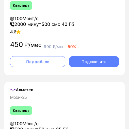
Квартира
100
Мбит/с
2000
минут
500
смс
40
Гб
4.6
450
₽/мес
900
₽/мес
-
50%
Подробнее
Подключить
Алмател
Моби-25
Квартира
100
Мбит/с