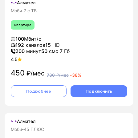
Алмател
Моби-7 с ТВ
Квартира
100
Мбит/с
192
каналов
15
HD
200
минут
50
смс
7
Гб
4.5
450
₽/мес
730
₽/мес
-
38%
Подробнее
Подключить
Алмател
Моби-45 ПЛЮС