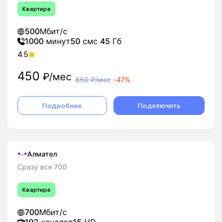
Квартира
500
Мбит/с
1000
минут
50
смс
45
Гб
4.5
450
₽/мес
850
₽/мес
-
47%
Подробнее
Подключить
Алмател
Сразу все 700
Квартира
700
Мбит/с