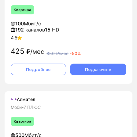
Квартира
100
Мбит/с
192
каналов
15
HD
4.5
425
₽/мес
850
₽/мес
-
50%
Подробнее
Подключить
Алмател
Моби-7 ПЛЮС
Квартира
500
Мбит/с