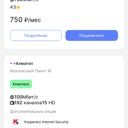
4.5
750
₽/мес
Подробнее
Подключить
Алмател
Безопасный Пакет M
Квартира
100
Мбит/с
192
каналов
15
HD
Дополнительные опции
Kaspersky Internet Security