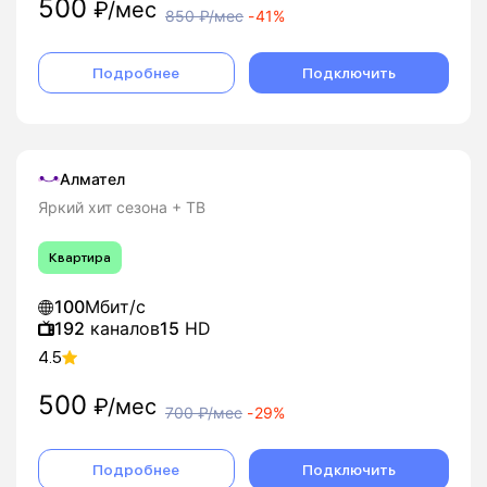
500
₽/мес
850
₽/мес
-
41%
Подробнее
Подключить
Алмател
Яркий хит сезона + ТВ
Квартира
100
Мбит/с
192
каналов
15
HD
4.5
500
₽/мес
700
₽/мес
-
29%
Подробнее
Подключить