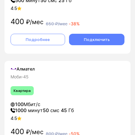
500
минут
50
смс
25
Гб
4.5
400
₽/мес
650
₽/мес
-
38%
Подробнее
Подключить
Алмател
Моби-45
Квартира
100
Мбит/с
1000
минут
50
смс
45
Гб
4.5
400
₽/мес
800
₽/мес
-
50%