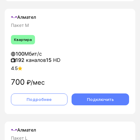
Алмател
Пакет M
Квартира
100
Мбит/с
192
каналов
15
HD
4.5
700
₽/мес
Подробнее
Подключить
Алмател
Пакет L