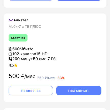
Алмател
Моби-7 с ТВ ПЛЮС
Квартира
500
Мбит/с
192
каналов
15
HD
200
минут
50
смс
7
Гб
4.5
500
₽/мес
750
₽/мес
-
33%
Подробнее
Подключить