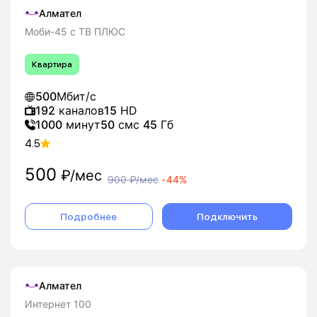
Алмател
Моби-45 с ТВ ПЛЮС
Квартира
500
Мбит/с
192
каналов
15
HD
1000
минут
50
смс
45
Гб
4.5
500
₽/мес
900
₽/мес
-
44%
Подробнее
Подключить
Алмател
Интернет 100