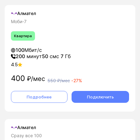
Алмател
Моби-7
Квартира
100
Мбит/с
200
минут
50
смс
7
Гб
4.5
400
₽/мес
550
₽/мес
-
27%
Подробнее
Подключить
Алмател
Сразу все 100