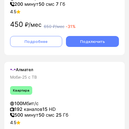
200
минут
50
смс
7
Гб
4.5
450
₽/мес
650
₽/мес
-
31%
Подробнее
Подключить
Алмател
Моби-25 с ТВ
Квартира
100
Мбит/с
192
каналов
15
HD
500
минут
50
смс
25
Гб
4.5