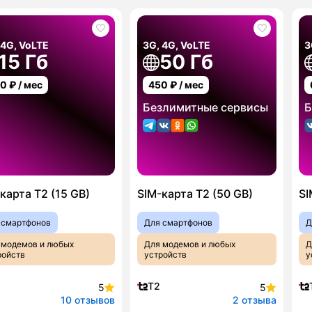
 4G, VoLTE
3G, 4G, VoLTE
3
15 Гб
50 Гб
00
₽ / мес
450
₽ / мес
Безлимитные сервисы
Б
карта T2 (15 GB)
SIM-карта T2 (50 GB)
SI
 смартфонов
Для смартфонов
Д
 модемов и любых
Для модемов и любых
Д
ройств
устройств
у
T2
5
5
10 отзывов
2 отзыва