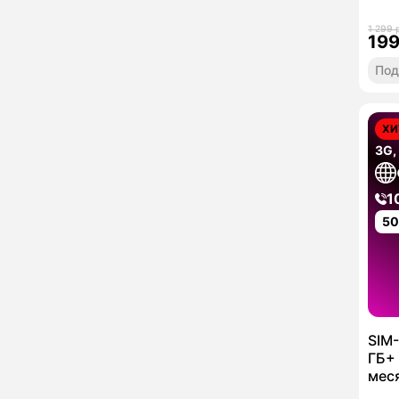
1 299 
19
Под
ХИ
3G,
1
5
SIM-
ГБ+ 
мес