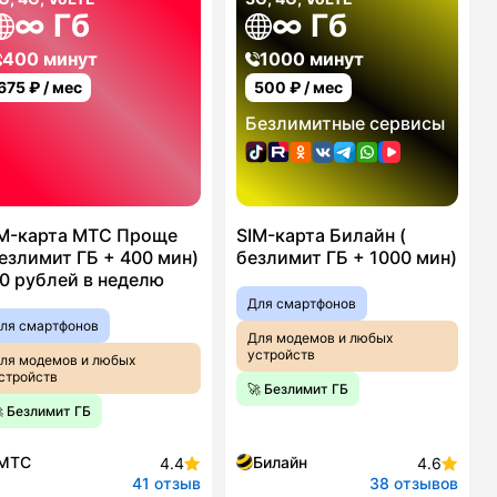
∞ Гб
∞ Гб
400 минут
1000 минут
675
₽ / мес
500
₽ / мес
Безлимитные сервисы
M-карта МТС Проще
SIM-карта Билайн (
езлимит ГБ + 400 мин)
безлимит ГБ + 1000 мин)
0 рублей в неделю
Для смартфонов
ля смартфонов
Для модемов и любых
устройств
ля модемов и любых
стройств
🚀 Безлимит ГБ
 Безлимит ГБ
МТС
Билайн
4.4
4.6
41 отзыв
38 отзывов