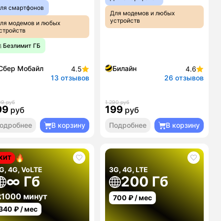
ля смартфонов
Для модемов и любых
устройств
ля модемов и любых
стройств
 Безлимит ГБ
Сбер Мобайл
Билайн
4.5
4.6
13 отзывов
26 отзывов
99 руб
1 290 руб
99
199
руб
руб
одробнее
В корзину
Подробнее
В корзину
ХИТ
G, 4G, VoLTE
3G, 4G, LTE
∞ Гб
200 Гб
1000 минут
700
₽ / мес
340
₽ / мес