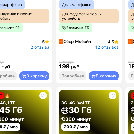
 смартфонов
Для смартфонов
Д
 модемов и любых
Для модемов и любых
Д
ройств
устройств
у
Безлимит ГБ
🚀 Безлимит ГБ

Сбер Мобайл
5
4.5
2 отзыва
12 отзывов
руб
1 299 руб
1 2
9
199
1
руб
руб
робнее
В корзину
Подробнее
В корзину
П
Т
 4G, LTE
3G, 4G, VoLTE
3
45 Гб
30 Гб
000 минут
300 минут
9
₽ / мес
300
₽ / мес