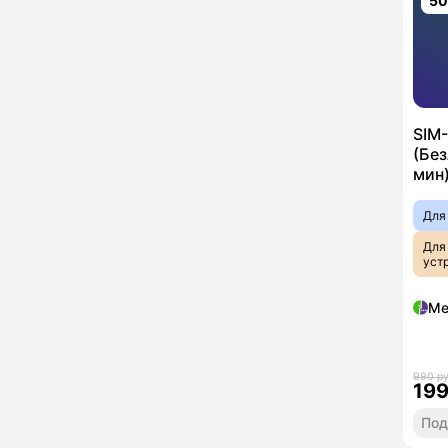
5
SIM
(Бе
мин)
Для
Для
уст
Ме
990 р
19
Под