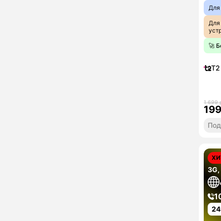
Для
Для
уст
🚀 
T2
1 699 
19
Под
ХИ
3G,
1
24