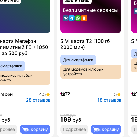
00
₽ / мес
350
₽ / мес
Б
Безлимитные сервисы
-карта Мегафон
SIM-карта T2 (100 гб +
SI
злимитный ГБ +1050
2000 мин)
 за 500 руб
Д
Для смартфонов
Д
 смартфонов
у
Для модемов и любых
устройств
 модемов и любых
ройств
T2
гафон
4.5
5
28 отзывов
18 отзывов
уб
1 399 руб
1 3
9
199
1
руб
руб
робнее
В корзину
Подробнее
В корзину
П