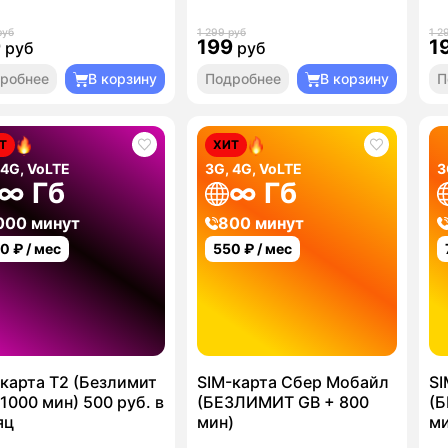
руб
1 299 руб
1 2
9
199
1
руб
руб
робнее
В корзину
Подробнее
В корзину
П
Т
ХИТ
 4G, VoLTE
3G, 4G, VoLTE
3
∞ Гб
∞ Гб
000 минут
800 минут
00
₽ / мес
550
₽ / мес
карта T2 (Безлимит
SIM-карта Сбер Мобайл
SI
1000 мин) 500 руб. в
(БЕЗЛИМИТ GB + 800
(Б
яц
мин)
ми