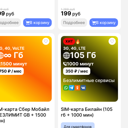
99 руб
1 299 руб
99
199
руб
руб
одробнее
В корзину
Подробнее
В корзину
ХИТ
G, 4G, VoLTE
3G, 4G, LTE
∞ Гб
105 Гб
1500 минут
1000 минут
750
₽ / мес
350
₽ / мес
Безлимитные сервисы
M-карта Сбер Мобайл
SIM-карта Билайн (105
ЕЗЛИМИТ GB + 1500
гб + 1000 мин)
н)
Для смартфонов