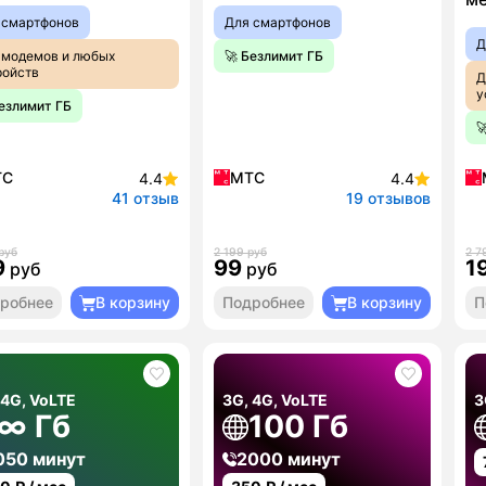
 смартфонов
Для смартфонов
Д
 модемов и любых
🚀 Безлимит ГБ
ройств
Д
у
Безлимит ГБ

ТС
МТС
4.4
4.4
41 отзыв
19 отзывов
руб
2 199 руб
2 7
9
99
1
руб
руб
робнее
В корзину
Подробнее
В корзину
П
 4G, VoLTE
3G, 4G, VoLTE
3
∞ Гб
100 Гб
050 минут
2000 минут