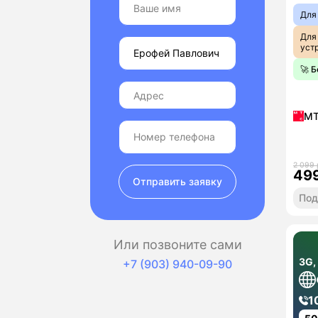
Для
Для
уст
🚀 
М
2 099 
49
Отправить заявку
Под
Или позвоните сами
3G,
+7 (903) 940-09-90
1