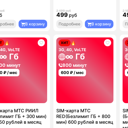
руб
2 499 руб
2 1
499
4
б
руб
робнее
В корзину
Подробнее
В корзину
П
Т
ХИТ
 4G, VoLTE
3G, 4G, VoLTE
3
∞ Гб
∞ Гб
00 минут
800 минут
0
₽ / мес
600
₽ / мес
-карта МТС РИИЛ
SIM-карта МТС
SI
лимит ГБ + 300 мин)
RED(Безлимит ГБ + 800
(Б
50 рублей в месяц
мин) 600 рублей в месяц
ми
м