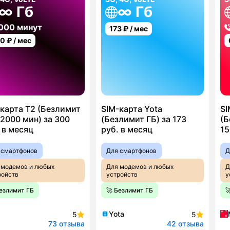
∞ Гб
∞ Гб
000 минут
173
₽ / мес
00
₽ / мес
карта T2 (Безлимит
SIM-карта Yota
SI
2000 мин) за 300
(Безлимит ГБ) за 173
(Б
 в месяц
руб. в месяц
15
 смартфонов
Для смартфонов
Д
 модемов и любых
Для модемов и любых
Д
ройств
устройств
у
Безлимит ГБ
🚀 Безлимит ГБ

Yota
5
5
73 отзыва
42 отзыва