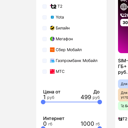
T2
2
Yota
3
Билайн
Мегафон
Сбер Мобайл
SIM-
Газпромбанк Мобайл
ГБ+ 
МТС
руб.
Для
Цена от
До
Для
1
499
уст
🚀 
Интернет
T2
0
1000