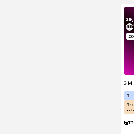
3G,
2
SIM-
Для
Для
уст
T2