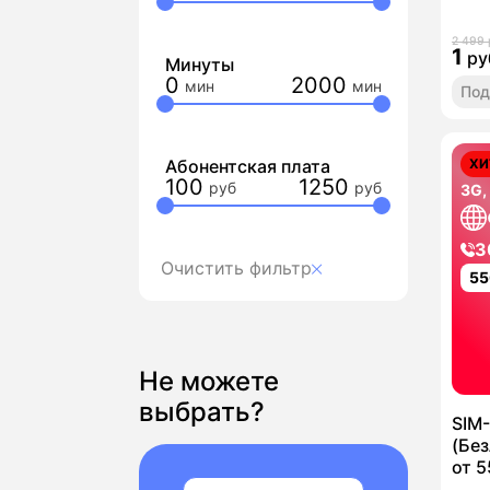
2 499 
1
ру
Минуты
0
2000
Под
Абонентская плата
ХИ
100
1250
3G,
3
Очистить фильтр
55
Не можете
выбрать?
SIM
(Без
от 5