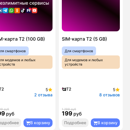
езлимитные сервисы
M-карта T2 (100 GB)
SIM-карта T2 (5 GB)
ля смартфонов
Для смартфонов
ля модемов и любых
Для модемов и любых
стройств
устройств
T2
T2
5
5
2 отзыва
8 отзывов
99 руб
1 299 руб
99
199
руб
руб
одробнее
В корзину
Подробнее
В корзину