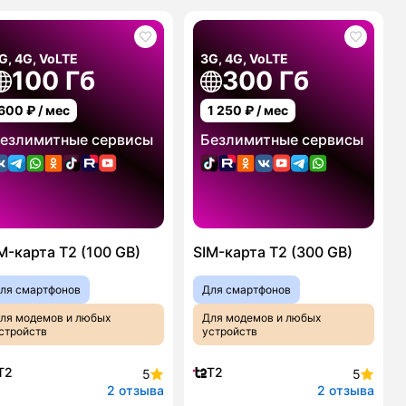
G, 4G, VoLTE
3G, 4G, VoLTE
100 Гб
300 Гб
600
₽ / мес
1 250
₽ / мес
езлимитные сервисы
Безлимитные сервисы
M-карта T2 (100 GB)
SIM-карта T2 (300 GB)
ля смартфонов
Для смартфонов
ля модемов и любых
Для модемов и любых
стройств
устройств
T2
T2
5
5
2 отзыва
2 отзыва