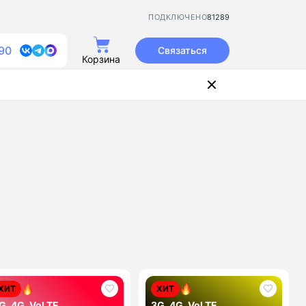
81289
ПОДКЛЮЧЕНО
90
Связаться
Корзина
ХИТ
ХИТ
G, 4G, VoLTE
3G, 4G, VoLTE