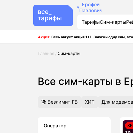
Ерофей
Павлович
Тарифы
Сим-карты
Ре
Акция:
Весь август акция 1+1. Закажи одну сим, вто
Главная
Сим-карты
Все сим-карты в 
🚀 Безлимит ГБ
ХИТ
Для модемов
Оператор
ХИ
3G,