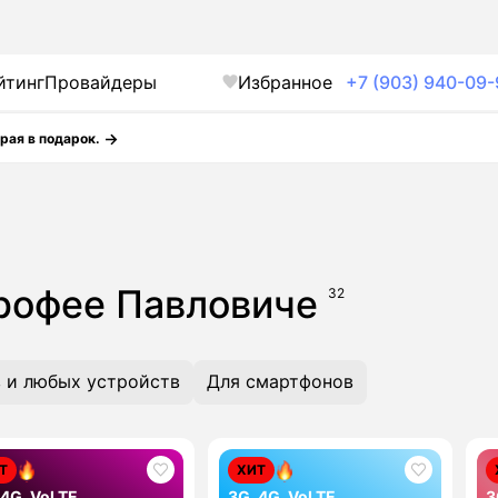
йтинг
Провайдеры
Избранное
+7 (903) 940-09-
рая в подарок.
Ерофее Павловиче
32
 и любых устройств
Для смартфонов
Т
ХИТ
 4G, VoLTE
3G, 4G, VoLTE
3