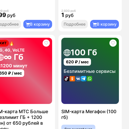
99 руб
2 500 руб
99
1
руб
руб
одробнее
В корзину
Подробнее
В корзину
ХИТ
G, 4G, VoLTE
100 Гб
∞ Гб
620
₽ / мес
1200 минут
Безлимитные сервисы
650
₽ / мес
M-карта МТС Больше
SIM-карта Мегафон (100
езлимит ГБ + 1200
гб)
н) от 650 рублей в
есяц