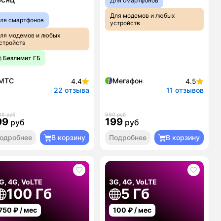
Для смартфонов
Для модемов и любых
ля смартфонов
устройств
ля модемов и любых
стройств
 Безлимит ГБ
МТС
Мегафон
4.4
4.5
22 отзыва
11 отзывов
99 руб
990 руб
99
199
руб
руб
одробнее
В корзину
Подробнее
В корзину
G, 4G, VoLTE
3G, 4G, VoLTE
100 Гб
5 Гб
750
₽ / мес
100
₽ / мес