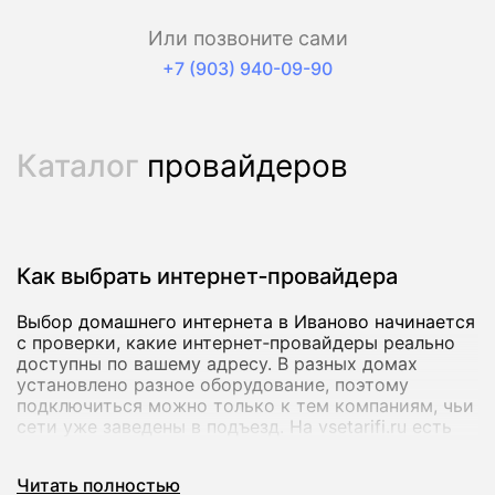
Или позвоните сами
+7 (903) 940-09-90
Каталог
провайдеров
Как выбрать интернет‑провайдера
Выбор домашнего интернета в Иваново начинается
с проверки, какие интернет‑провайдеры реально
доступны по вашему адресу. В разных домах
установлено разное оборудование, поэтому
подключиться можно только к тем компаниям, чьи
сети уже заведены в подъезд. На vsetarifi.ru есть
собственная база адресов по всей России:
достаточно ввести улицу и номер дома, чтобы
Читать полностью
мгновенно увидеть список провайдеров и тарифов,